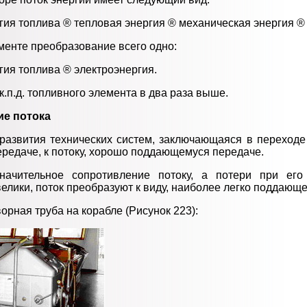
ия топлива ® тепловая энергия ® механическая энергия ® 
менте преобразование всего одно:
гия топлива ® электроэнергия.
к.п.д. топливного элемента в два раза выше.
ие потока
развития технических систем, заключающаяся в переходе 
редаче, к потоку, хорошо поддающемуся передаче.
начительное cопротивление потоку, а потери при его
елики, поток преобразуют к виду, наиболее легко поддающ
орная труба на корабле (Рисунок 223):