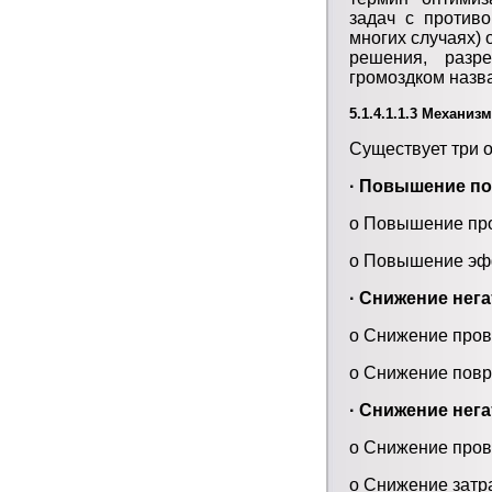
задач с противо
многих случаях) 
решения, разр
громоздком назв
5.1.4.1.1.3 Механиз
Существует три 
· Повышение по
o Повышение про
o Повышение эфф
· Снижение нег
o Снижение пров
o Снижение повр
· Снижение нег
o Снижение пров
o Снижение затр