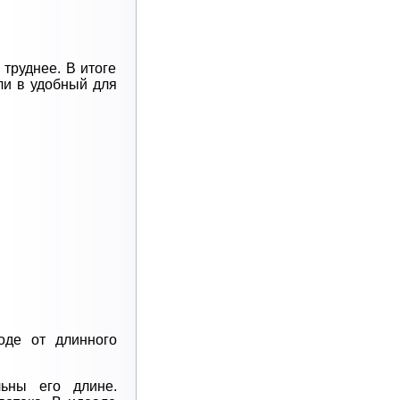
труднее. В итоге
ли в удобный для
оде от длинного
ьны его длине.