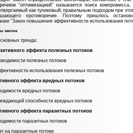
речием "оптимизацией" называется поиск компромисса,
отвергаемый как тупиковый; правильным подходом при это
ешающего противоречие. Поэтому пришлось останов
ании "Закон повышения эффективности использования пото
мы закона
основных тренда:
зитивного эффекта полезных потоков
водимости полезных потоков
ективности использования полезных потоков
ативного эффекта вредных потоков
одимости вредных потоков
еждающей способности вредных потоков
ативного эффекта паразитных потоков
одимости паразитных потоков
ат на паразитные потоки