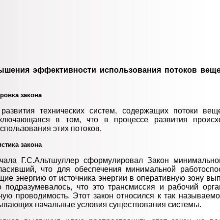
вышения эффективности использования потоков веще
ировка закона
 развития технических систем, содержащих потоки веще
ключающаяся в том, что в процессе развития проис
спользования этих потоков.
истика закона
ачала Г.С.Альтшуллер сформулировал Закон минимальной
гласивший, что для обеспечения минимальной работоспо
щие энергию от источника энергии в оперативную зону вы
 подразумевалось, что это трансмиссия и рабочий орг
ую проводимость. Этот закон относился к так называемо
писывающих начальные условия существования системы.