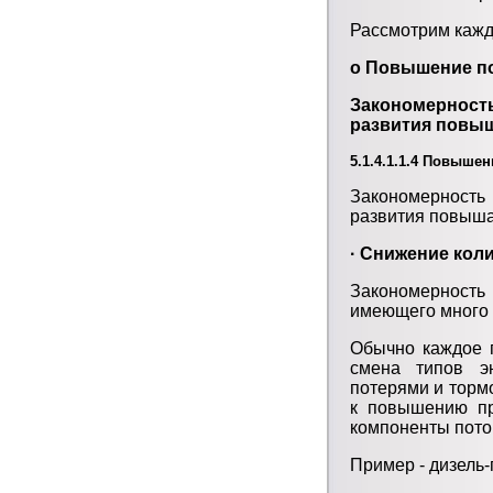
Рассмотрим кажд
o Повышение по
Закономерность
развития повыш
5.1.4.1.1.4 Повыше
Закономерность
развития повыша
· Снижение кол
Закономерность
имеющего много 
Обычно каждое п
смена типов э
потерями и торм
к повышению пр
компоненты поток
Пример - дизель-