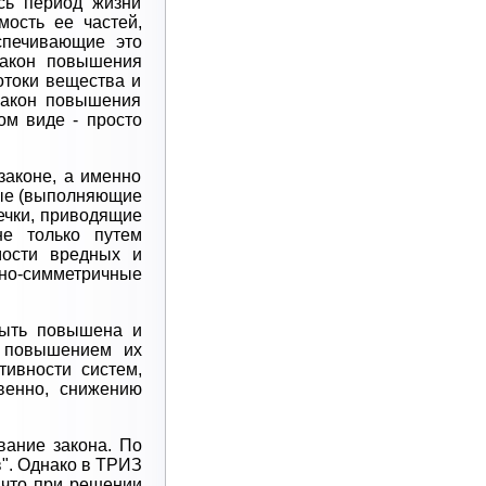
сь период жизни
мость ее частей,
спечивающие это
Закон повышения
отоки вещества и
Закон повышения
ом виде - просто
законе, а именно
ные (выполняющие
течки, приводящие
не только путем
мости вредных и
но-симметричные
быть повышена и
с повышением их
ивности систем,
венно, снижению
ание закона. По
в". Однако в ТРИЗ
 что при решении