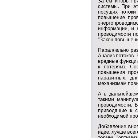
Затем Игорь Гр
системы. При эт
несущих потоки
повышение пров
энергопроводимо
информации, и 
проводимости по
"Закон повышени
Параллельно раз
Анализ потоков.
вредные функции 
к потерям). Со
повышения пров
паразитных, дл
механизмам повы
А в дальнейшем
такими манипул
проводимости. 
приводящие к с
необходимой про
Добавление вно
идее, лучше всег
термин "оптимиз