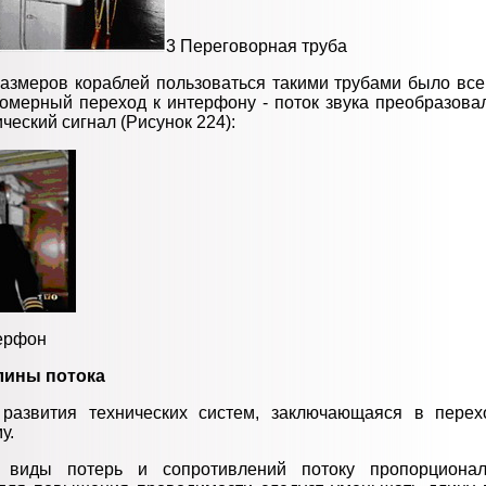
3 Переговорная труба
азмеров кораблей пользоваться такими трубами было все 
омерный переход к интерфону - поток звука преобразова
ческий сигнал (Рисунок 224):
ерфон
лины потока
 развития технических систем, заключающаяся в перех
у.
 виды потерь и сопротивлений потоку пропорционал