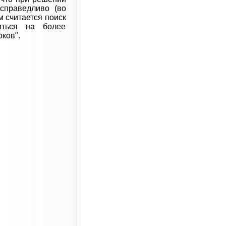
 справедливо (во
м считается поиск
иться на более
ков".