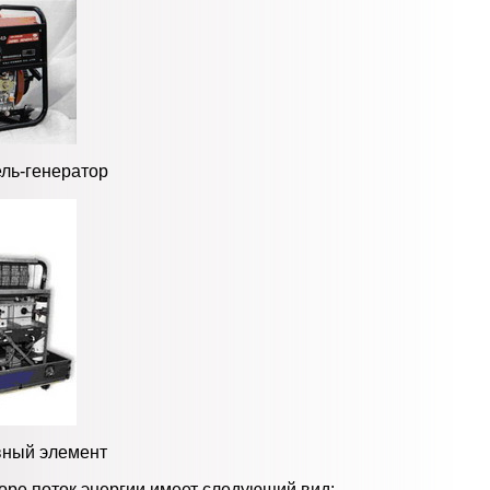
ель-генератор
вный элемент
оре поток энергии имеет следующий вид: