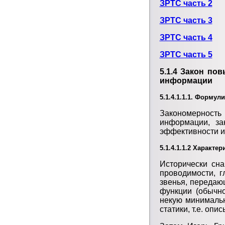
ЗРТС часть 2
ЗРТС часть 3
ЗРТС часть 4
ЗРТС часть 5
5.1.4 Закон по
информации
5.1.4.1.1.1. Формул
Закономерность
информации, за
эффективности и
5.1.4.1.1.2 Характер
Исторически сн
проводимости, 
звенья, передаю
функции (обычно
некую минимальн
статики, т.е. о