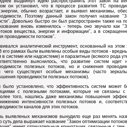
иднев выдвинул идею распространить этот закон на ве
ом он установил, что в процессе развития ТС проводи
 энергии, обычно возрастает, и выявил механизмы, обе
одимости. Поэтому данный закон получил название "
сти". Довольно быстро он был распространен также на п
название вновь изменилось - теперь оно звучало как "
токов вещества, энергии и информации", а в сокращенн
я проводимости потоков".
вивался аналитический инструмент, основанный на этом 
 В его рамках были выявлены особые виды потоков - вред
в системе или надсистеме) и паразитные (всякого рода у
ответственно выяснилось, что развитие систем идет 
одимости полезных потоков, но и снижения проводи
я чего существуют особые механизмы (часто зеркаль
шения проводимости полезных потоков).
 было установлено, что эффективность систем может 
яциями с полезными потоками, которые не связаны 
Более того, нашлись даже механизмы повышения эффект
нижению интенсивности полезных потоков и, соответст
водимости каналов для этих потоков.
вь выявленых механизмов вынудило еще раз менять назв
о суть дела выражает название "Закон оптимизации потоко
ация" имеет отрицательные коннотации, связанные с тем,