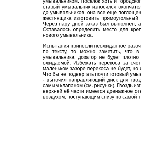
умывальником. Поселок хоть и городског
старый умывальник износился окончател
до умывальников, она все еще поглощен
жестянщика изготовить прямоугольный к
Через пару дней заказ был выполнен, а
Оставалось определить место для креп
нового умывальника.
Испытания принесли неожиданное разоча
по тексту, то можно заметить, что 
умывальника, дозатор не будет плотно
ожидаемой. Избежать перекоса за счет 
маленьком зазоре перекоса не будет, но 
Что бы не подвергать почти готовый ум
- выточил направляющий диск для гвозд
самым клапаном (см. рисунки). Гвоздь из
верхней её части имеется дренажное от
воздухом, поступающим снизу по самой т