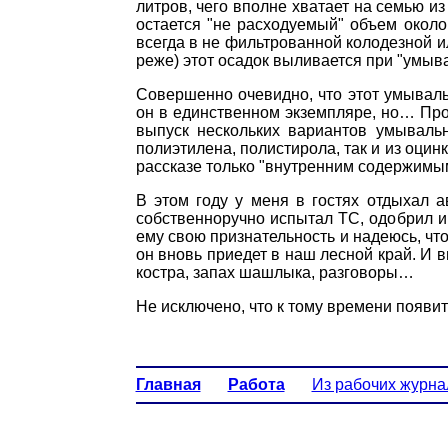
литров, чего вполне хватает на семью из
остается "не расходуемый" объем около
всегда в не фильтрованной колодезной и
реже) этот осадок выливается при "умыв
Совершенно очевидно, что этот умываль
он в единственном экземпляре, но… Про
выпуск нескольких вариантов умывальн
полиэтилена, полистирола, так и из оцин
рассказе только "внутренним содержимым
В этом году у меня в гостях отдыхал 
собственноручно испытал ТС, одобрил и
ему свою признательность и надеюсь, чт
он вновь приедет в наш лесной край. И в
костра, запах шашлыка, разговоры…
Не исключено, что к тому времени появи
Главная
Работа
Из рабочих журна