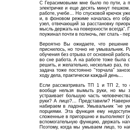
С Герасимовыми мне было по пути, а п
электричке и еще десять минут пешком.
работе, учебе… Но спусковой крючок уже
и, в фоновом режиме началась его обра
узел, отвечающий за расстановку приори
мысль держать на поверхности всегда". П
поужинал почти в полночь, лег спать - 
Вероятно Вы ожидаете, что решение
приснилось, но точно не умывальник. Р
обучения без отрыва от основной работы,
во сне работа. А на работе тоже была 
решить, и желательно, несколько раз, п
задача тоже постоянно "торчала" заноз
ходу дела, практически каждый день…
Если рассматривать ТП 1 и ТП 2, то с
вообще нельзя вымыть руки, но мы з
устраивает большую часть человечест
руки? А лицо?… Представили? Наверняк
набираем в ладони. Умывальник "не ум
порциями. Эта функция ему недоступн
сложенные в пригоршню и выполняют (хо
вспомогательную функцию, держать наг
Поэтому, когда мы умываем лицо, то н