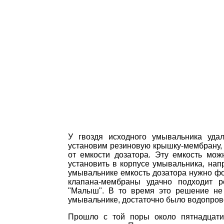
У гвоздя исходного умывальника уда
установим резиновую крышку-мембрану, 
от емкости дозатора. Эту емкость мож
установить в корпусе умывальника, напр
умывальнике емкость дозатора нужно фо
клапана-мембраны удачно подходит р
"Малыш". В то время это решение не
умывальнике, достаточно было водопров
Прошло с той поры около пятнадцати 