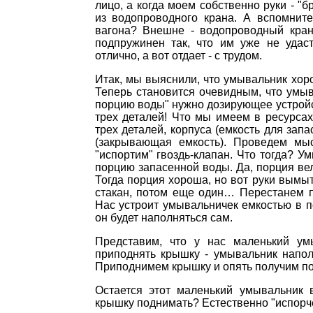
лицо, а когда моем собственно руки - "
из водопроводного крана. А вспомните
вагона? Внешне - водопроводный кран,
подпружинен так, что им уже не удаст
отлично, а вот отдает - с трудом.
Итак, мы выяснили, что умывальник хоро
Теперь становится очевидным, что умыв
порцию воды" нужно дозирующее устройс
трех деталей! Что мы имеем в ресурсах
трех деталей, корпуса (емкость для запа
(закрывающая емкость). Проведем мы
"испортим" гвоздь-клапан. Что тогда? У
порцию запасенной воды. Да, порция ве
Тогда порция хороша, но вот руки вымы
стакан, потом еще один… Перестанем по
Нас устроит умывальничек емкостью в п
он будет наполняться сам.
Представим, что у нас маленький ум
приподнять крышку - умывальник напол
Приподнимем крышку и опять получим по
Остается этот маленький умывальник 
крышку поднимать? Естественно "испорч