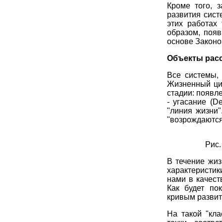
Кроме того, 
развития сист
этих работах
образом, поя
основе Законо
Объекты рас
Все системы, 
Жизненный цик
стадии: появле
- угасание (D
"линия жизни"
"возрождаются"
Рис
В течение жи
характеристик
нами в качест
Как будет по
кривым развит
На такой "кла