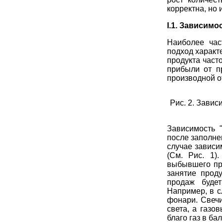
корректна, но
I.1. Зависим
Наиболее час
подход характ
продукта част
прибыли от п
производной от
Рис.
2. Завис
Зависимость 
после заполне
случае зависи
(См. Рис. 1)
выбывшего про
занятие прод
продаж будет
Например, в с
фонари. Свечи
света, а газо
благо газ в ба