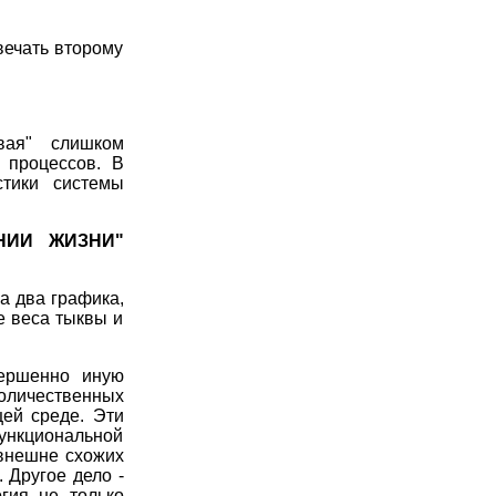
вечать второму
ая" слишком
 процессов. В
стики системы
НИИ ЖИЗНИ"
на два графика,
е веса тыквы и
вершенно иную
количественных
ей среде. Эти
функциональной
 внешне схожих
 Другое дело -
гия не только