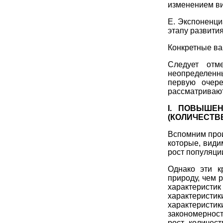
изменением ви
E. Экспоненци
этапу развити
Конкретные ва
Следует отм
неопределенн
первую очере
рассматривают
I. ПОВЫШЕ
(КОЛИЧЕСТВ
Вспомним про
которые, види
рост популяци
Однако эти к
природу, чем 
характеристи
характеристик
характеристик
закономерност
рост количес