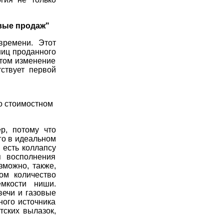
ивые продаж"
времени. Этот
ниц проданного
этом изменение
ствует первой
о стоимостном
р, потому что
го в идеальном
о есть коллапсу
я восполнения
озможно, также,
ом количество
емкости ниши.
вечи и газовые
ного источника
тских вылазок,