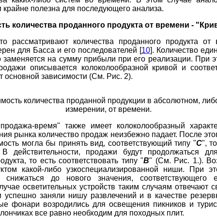
 и крайне полезна для последующего анализа.
ость количества проданного продукта от времени - "Кр
то рассматривают количества проданного продукта от 
ерен для Басса и его последователей [
10
]. Количество еди
о заменяется на сумму прибыли при его реализации. При 
родажи описывается колоколообразной кривой и соответ
 основной зависимости (См. Рис. 2).
имость количества проданной продукции в абсолютном, либ
измерении, от времени.
"продажа-время" также имеет колоколообразный характе
ния рынка количество продаж неизбежно падает. После это
мость могла бы принять вид, соответствующий типу "
С
", т
. В действительности, продажи будут продолжаться дл
дукта, то есть соответствовать типу "
В
" (См. Рис. 1.). В
уктом какой-либо узкоспециализированной ниши. При эт
 снижаться до нового значения, соответствующего 
лучае осветительных устройств таким случаям отвечают с
 успешно заняли нишу развлечений и в качестве резерв
вые фонари возродились для освещения пикников и турис
ллончиках все равно необходим для походных плит.