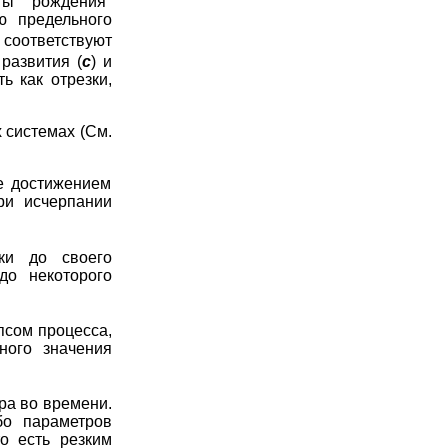
ты "рождения"
ю предельного
соответствуют
 развития (
c
) и
ь как отрезки,
х системах (См.
е достижением
ри исчерпании
ики до своего
до некоторого
псом процесса,
ного значения
ра во времени.
бо параметров
то есть резким