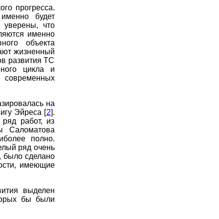
ого прогресса.
 именно будет
 уверены, что
ляются именно
ного объекта
вают жизненный
ов развития ТС
нного цикла и
е современных
базировалась на
игу Эйреса [
2
].
ряд работ, из
ты Саломатова
иболее полно.
целый ряд очень
, было сделано
ости, имеющие
вития выделен
торых бы были