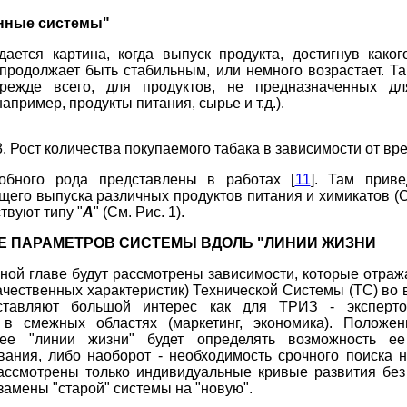
енные системы"
ается картина, когда выпуск продукта, достигнув каког
продолжает быть стабильным, или немного возрастает. Т
прежде всего, для продуктов, не предназначенных дл
апример, продукты питания, сырье и т.д.).
. Рост количества покупаемого табака в зависимости от вр
бного рода представлены в работах [
11
]. Там прив
щего выпуска различных продуктов питания и химикатов (См
твуют типу "
А
" (См. Рис. 1).
НИЕ ПАРАМЕТРОВ СИСТЕМЫ ВДОЛЬ "ЛИНИИ ЖИЗНИ
ной главе будут рассмотрены зависимости, которые отра
ачественных характеристик) Технической Системы (ТС) во 
ставляют большой интерес как для ТРИЗ - эксперто
 в смежных областях (маркетинг, экономика). Положен
ее "линии жизни" будет определять возможность ее
ания, либо наоборот - необходимость срочного поиска 
рассмотрены только индивидуальные кривые развития без
замены "старой" системы на "новую".