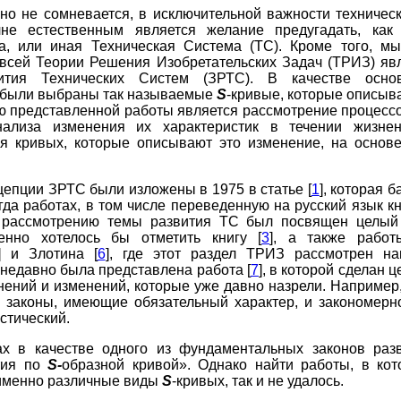
но не сомневается, в исключительной важности техническ
не естественным является желание предугадать, как
та, или иная Техническая Система (ТС). Кроме того, мы
всей Теории Решения Изобретательских Задач (ТРИЗ) яв
ития Технических Систем (ЗРТС). В качестве основ
 были выбраны так называемые
S
-кривые, которые описы
ю представленной работы является рассмотрение процесс
ализа изменения их характеристик в течении жизне
ия кривых, которые описывают это изменение, на основ
епции ЗРТС были изложены в 1975 в статье [
1
], которая 
да работах, в том числе переведенную на русский язык кн
рассмотрению темы развития ТС был посвящен целый 
енно хотелось бы отметить книгу [
3
], а также рабо
] и Злотина [
6
], где этот раздел ТРИЗ рассмотрен на
недавно была представлена работа [
7
], в которой сделан 
ений и изменений, которые уже давно назрели. Например
а законы, имеющие обязательный характер, и закономерн
стический.
ах в качестве одного из фундаментальных законов раз
тия по
S-
образной
кривой». Однако найти работы, в ко
именно различные виды
S
-кривых, так и не удалось.