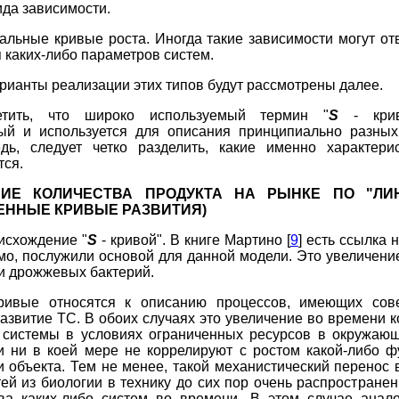
да зависимости.
альные кривые роста. Иногда такие зависимости могут от
я каких-либо параметров систем.
рианты реализации этих типов будут рассмотрены далее.
етить, что широко используемый термин "
S
- крив
ый и используется для описания принципиально разных
дь, следует четко разделить, какие именно характери
ся.
НИЕ КОЛИЧЕСТВА ПРОДУКТА НА РЫНКЕ ПО "ЛИ
ЕННЫЕ КРИВЫЕ РАЗВИТИЯ)
исхождение "
S
- кривой". В книге Мартино [
9
] есть ссылка 
мо, послужили основой для данной модели. Это увеличени
и дрожжевых бактерий.
ривые относятся к описанию процессов, имеющих со
развитие ТС. В обоих случаях это увеличение во времени 
к системы в условиях ограниченных ресурсов в окружающ
и ни в коей мере не коррелируют с ростом какой-либо 
и объекта. Тем не менее, такой механистический перенос
ей из биологии в технику до сих пор очень распространен.
тва каких-либо систем во времени. В этом случае анало