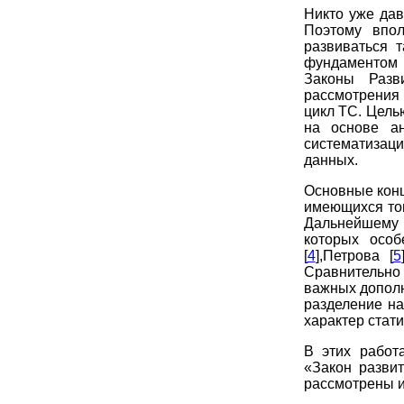
Никто уже дав
Поэтому впол
развиваться 
фундаментом 
Законы Разв
рассмотрения
цикл ТС. Цель
на основе ан
систематизац
данных.
Основные конц
имеющихся тог
Дальнейшему 
которых особ
[
4
],Петрова [
5
Сравнительно 
важных дополн
разделение н
характер стати
В этих работ
«Закон разви
рассмотрены 