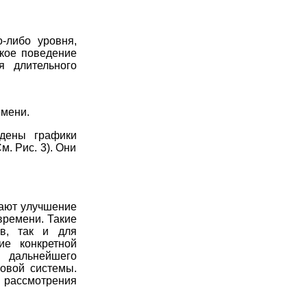
о-либо уровня,
акое поведение
я длительного
емени.
едены графики
. Рис. 3). Они
жают улучшение
времени. Такие
в, так и для
ие конкретной
 дальнейшего
новой системы.
 рассмотрения