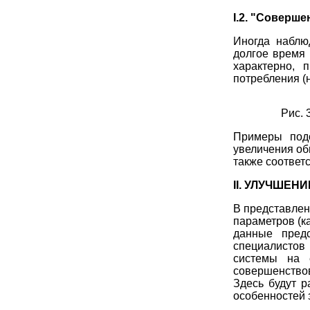
I.2. "Соверш
Иногда наблюд
долгое время 
характерно, 
потребления (н
Рис.
3
Примеры подо
увеличения об
также соответс
II. УЛУЧШЕ
В представлен
параметров (к
данные пред
специалистов
системы на 
совершенствов
Здесь будут 
особенностей 