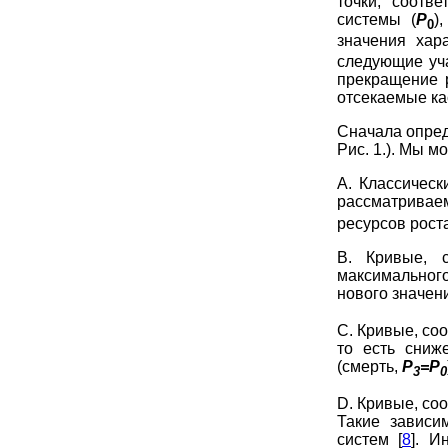
точки, соотв
системы (
Р
)
0
значения хара
следующие уча
прекращение 
отсекаемые ка
Сначала опред
Рис. 1.). Мы 
A. Классичес
рассматривае
ресурсов роста
B. Кривые, с
максимальног
нового значени
C. Кривые, со
то есть сниж
(смерть,
Р
=Р
3
0
D. Кривые, со
Такие зависи
систем [
8
]. И