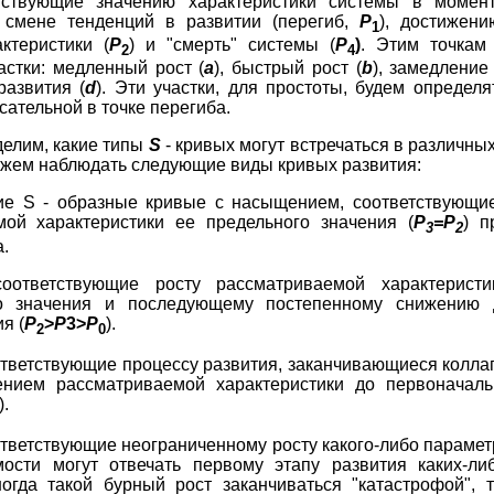
етствующие значению характеристики системы в момен
, смене тенденций в развитии (перегиб,
Р
), достижени
1
ктеристики (
Р
) и "смерть" системы (
Р
)
. Этим точкам 
2
4
стки: медленный рост (
а
), быстрый рост (
b
), замедление
развития (
d
). Эти участки, для простоты, будем определят
сательной в точке перегиба.
елим, какие типы
S
- кривых могут встречаться в различны
можем наблюдать следующие виды кривых развития:
кие S - образные кривые с насыщением, соответствующи
мой характеристики ее предельного значения (
Р
=Р
) п
3
2
.
оответствующие росту рассматриваемой характерист
о значения и последующему постепенному снижению 
я (
Р
>
Р
3>
Р
).
2
0
ответствующие процессу развития, заканчивающиеся колла
ением рассматриваемой характеристики до первоначаль
).
ответствующие неограниченному росту какого-либо парамет
мости могут отвечать первому этапу развития каких-ли
ногда такой бурный рост заканчиваться "катастрофой", 