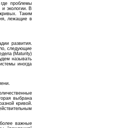
 где проблемы
 и экологии. В
-кривых. Таким
ия, лежащие в
адии развития.
ило, следующие
дела (Maturity)
будем называть
системы иногда
мени.
оличественные
оторая выбрана
разной кривой.
ействительным
иболее важные