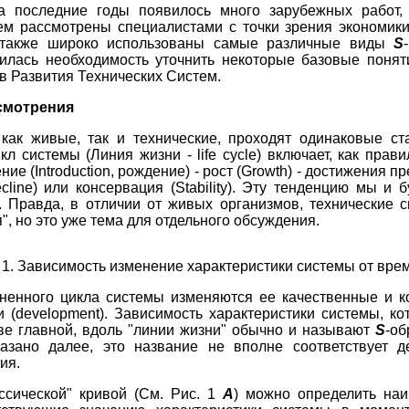
за последние годы появилось много зарубежных работ,
ем рассмотрены специалистами с точки зрения экономики
 также широко использованы самые различные виды
S
вилась необходимость уточнить некоторые базовые понят
в Развития Технических Систем.
смотрения
как живые, так и технические, проходят одинаковые ст
л системы (Линия жизни - life cycle) включает, как прав
ние (Introduction, рождение) - рост (Growth) - достижения пре
ecline) или консервация (Stability). Эту тенденцию мы и 
. Правда, в отличии от живых организмов, технические 
, но это уже тема для отдельного обсуждения.
.
1. Зависимость изменение характеристики системы от вре
зненного цикла системы изменяются ее качественные и к
и (development). Зависимость характеристики системы, к
ве главной, вдоль "линии жизни" обычно и называют
S
-об
казано далее, это название не вполне соответствует д
ия.
ссической" кривой (См. Рис. 1
А
) можно определить на