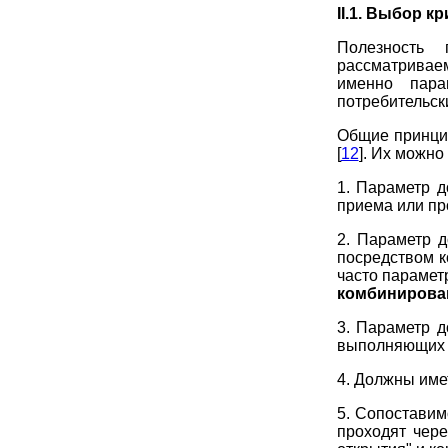
II.1. Выбор к
Полезность 
рассматриваем
именно пара
потребительск
Общие
принци
[
12
]. Их можн
1. Параметр д
приема или пр
2. Параметр д
посредством к
часто парамет
комбиниров
3. Параметр 
выполняющи
4. Должны име
5. Сопоставим
проходят чере