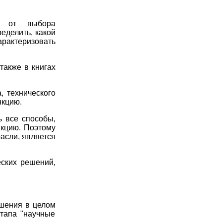
ть от выбора
еделить, какой
актеризовать
 также в книгах
, технического
нкцию.
ь все способы,
нкцию. Поэтому
асли, является
ских решений,
ешения в целом
этапа "научные