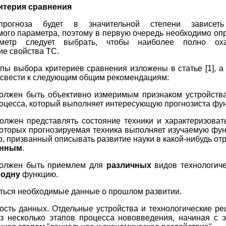
ритерия сравнения
прогноза будет в значительной степени зависе
ого параметра, поэтому в первую очередь необходимо опр
метр следует выбрать, чтобы наиболее полно охар
ие свойства ТС.
пы выбора критериев сравнения
изложены в статье [1], а
о свести к следующим общим рекомендациям:
олжен быть объективно измеримым признаком устройства
оцесса, который выполняет интересующую прогнозиста фу
олжен представлять состояние техники и характеризоват
оторых прогнозируемая техника выполняет изучаемую фу
р, призванный описывать развитие науки в какой-нибудь отр
анным
.
должен быть приемлем для
различных
видов технологиче
х
одну
функцию.
ться необходимые данные о прошлом развитии.
ость данных. Отдельные устройства и технологические р
з несколько этапов процесса нововведения, начиная с 