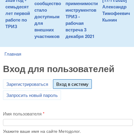
2026 год -
[17/11/2020]
сообщество
применимости
семьдесят
Александр
стало
инструментов
лет первой
Тимофеевич
доступным
ТРИЗ -
работе по
Кынин
для
рабочая
ТРИЗ
внешних
встреча 3
участников
декабря 2021
Главная
You are here
Вход для пользователей
Зарегистрироваться
Вход в систему
(active tab)
Запросить новый пароль
Имя пользователя
*
Укажите ваше имя на сайте Методолог.