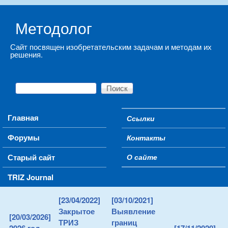
Skip to main content
Методолог
Сайт посвящен изобретательским задачам и методам их
решения.
Поиск
Форма поиска
Main menu
Главная
Ссылки
Secondary menu
Форумы
Контакты
Старый сайт
О сайте
TRIZ Journal
[23/04/2022]
[03/10/2021]
Закрытое
Выявление
[20/03/2026]
ТРИЗ
границ