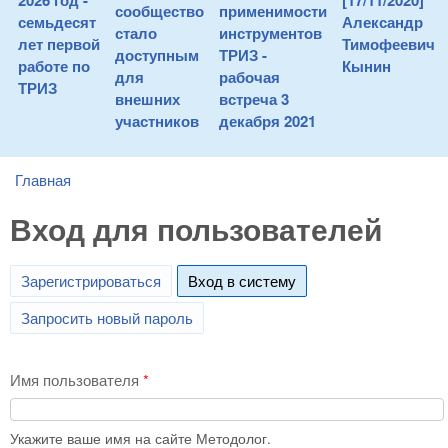
2026 год -
[17/11/2020]
сообщество
применимости
семьдесят
Александр
стало
инструментов
лет первой
Тимофеевич
доступным
ТРИЗ -
работе по
Кынин
для
рабочая
ТРИЗ
внешних
встреча 3
участников
декабря 2021
Главная
You are here
Вход для пользователей
Зарегистрироваться
Вход в систему
(active tab)
Запросить новый пароль
Имя пользователя
*
Укажите ваше имя на сайте Методолог.