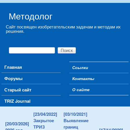
Skip to main content
Методолог
Сайт посвящен изобретательским задачам и методам их
решения.
Поиск
Форма поиска
Main menu
Главная
Ссылки
Secondary menu
Форумы
Контакты
Старый сайт
О сайте
TRIZ Journal
[23/04/2022]
[03/10/2021]
Закрытое
Выявление
[20/03/2026]
ТРИЗ
границ