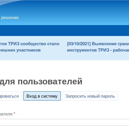
Skip to main content
 решения.
рытое ТРИЗ сообщество стало
[03/10/2021] Выявление гра
нешних участников
инструментов ТРИЗ - рабочая
для пользователей
ироваться
Вход в систему
(active tab)
Запросить новый пароль
вателя
*