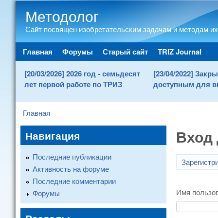
Методолог
Сайт посвящен изобретательским задачам и методам их
Main menu
Главная
Форумы
Старый сайт
TRIZ Journal
[20/03/2026] 2026 год - семьдесят
[23/04/2022] Зак
лет первой работе по ТРИЗ
доступным для в
Главная
You are here
Вход 
Навигация
Последние публикации
Зарегистр
Активность на форуме
Последние комментарии
Имя пользо
Форумы