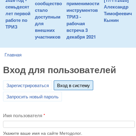
2026 год -
[17/11/2020]
сообщество
применимости
семьдесят
Александр
стало
инструментов
лет первой
Тимофеевич
доступным
ТРИЗ -
работе по
Кынин
для
рабочая
ТРИЗ
внешних
встреча 3
участников
декабря 2021
Главная
You are here
Вход для пользователей
Зарегистрироваться
Вход в систему
(active tab)
Запросить новый пароль
Имя пользователя
*
Укажите ваше имя на сайте Методолог.