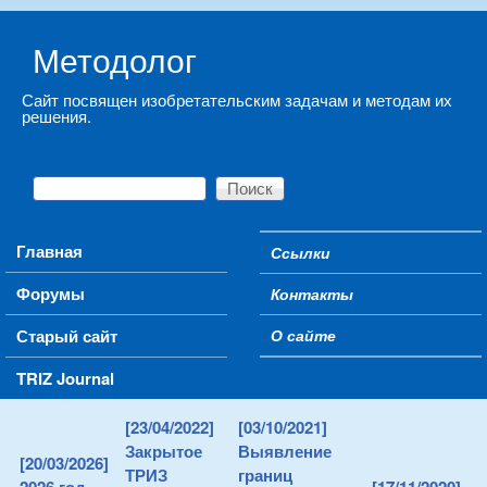
Skip to main content
Методолог
Сайт посвящен изобретательским задачам и методам их
решения.
Поиск
Форма поиска
Main menu
Главная
Ссылки
Secondary menu
Форумы
Контакты
Старый сайт
О сайте
TRIZ Journal
[23/04/2022]
[03/10/2021]
Закрытое
Выявление
[20/03/2026]
ТРИЗ
границ