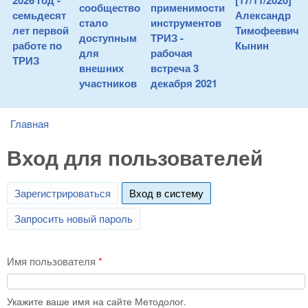
2026 год -
[17/11/2020]
сообщество
применимости
семьдесят
Александр
стало
инструментов
лет первой
Тимофеевич
доступным
ТРИЗ -
работе по
Кынин
для
рабочая
ТРИЗ
внешних
встреча 3
участников
декабря 2021
Главная
You are here
Вход для пользователей
Зарегистрироваться
Вход в систему
(active tab)
Запросить новый пароль
Имя пользователя
*
Укажите ваше имя на сайте Методолог.