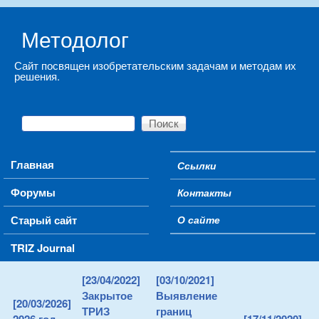
Skip to main content
Методолог
Сайт посвящен изобретательским задачам и методам их
решения.
Поиск
Форма поиска
Main menu
Главная
Ссылки
Secondary menu
Форумы
Контакты
Старый сайт
О сайте
TRIZ Journal
[23/04/2022]
[03/10/2021]
Закрытое
Выявление
[20/03/2026]
ТРИЗ
границ