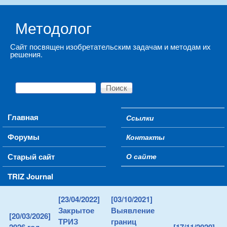
Skip to main content
Методолог
Сайт посвящен изобретательским задачам и методам их
решения.
Поиск
Форма поиска
Main menu
Главная
Ссылки
Secondary menu
Форумы
Контакты
Старый сайт
О сайте
TRIZ Journal
[23/04/2022]
[03/10/2021]
Закрытое
Выявление
[20/03/2026]
ТРИЗ
границ