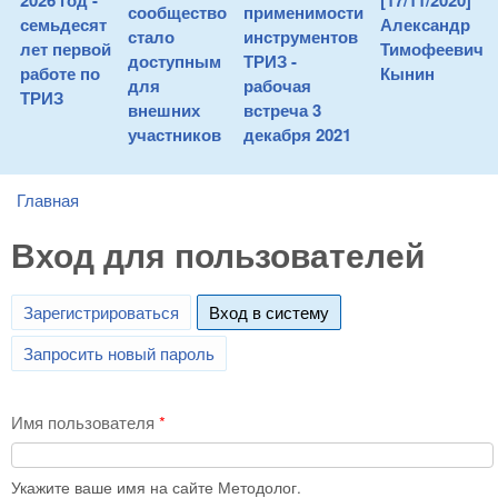
2026 год -
[17/11/2020]
сообщество
применимости
семьдесят
Александр
стало
инструментов
лет первой
Тимофеевич
доступным
ТРИЗ -
работе по
Кынин
для
рабочая
ТРИЗ
внешних
встреча 3
участников
декабря 2021
Главная
You are here
Вход для пользователей
Зарегистрироваться
Вход в систему
(active tab)
Запросить новый пароль
Имя пользователя
*
Укажите ваше имя на сайте Методолог.