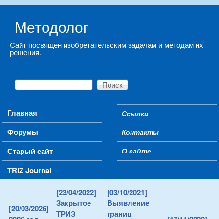
Skip to main content
Методолог
Сайт посвящен изобретательским задачам и методам их
решения.
Поиск
Форма поиска
Main menu
Главная
Ссылки
Secondary menu
Форумы
Контакты
Старый сайт
О сайте
TRIZ Journal
[23/04/2022]
[03/10/2021]
Закрытое
Выявление
[20/03/2026]
ТРИЗ
границ