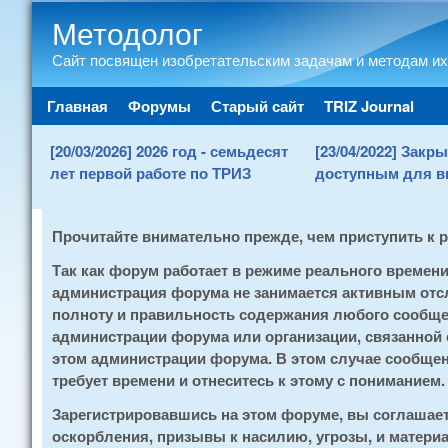
Методолог
Сайт посвящен изобретательским задачам и методам их
Main menu
Главная
Форумы
Старый сайт
TRIZ Journal
[20/03/2026] 2026 год - семьдесят
[23/04/2022] Зак
лет первой работе по ТРИЗ
доступным для в
Прочитайте внимательно прежде, чем приступить к 
Так как форум работает в режиме реального времен
администрация форума не занимается активным отсл
полноту и правильность содержания любого сообщен
администрации форума или организации, связанной
этом администрации форума. В этом случае сообщени
требует времени и отнеситесь к этому с пониманием.
Зарегистрировавшись на этом форуме, вы соглашае
оскорбления, призывы к насилию, угрозы, и матери