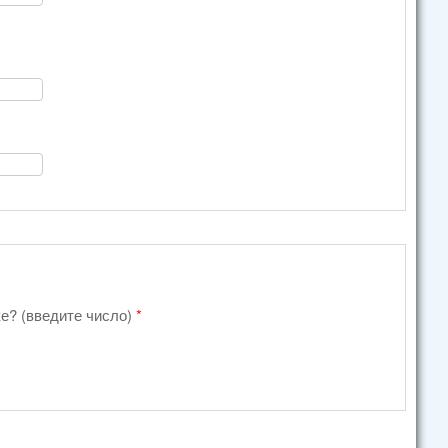
ке? (введите число)
*