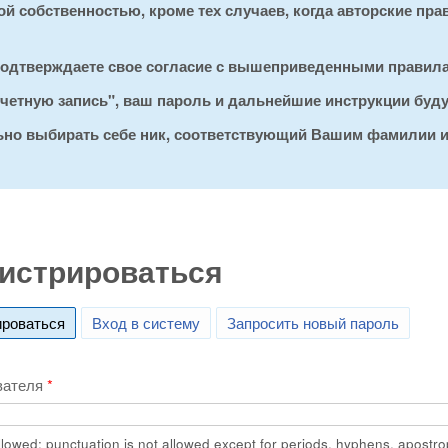
 собственностью, кроме тех случаев, когда авторские пра
 подтверждаете свое согласие с вышеприведенными правил
 учетную запись", ваш пароль и дальнейшие инструкции буд
льно выбирать себе ник, соответствующий Вашим фамилии и
истрироваться
ироваться
(active tab)
Вход в систему
Запросить новый пароль
вателя
*
lowed; punctuation is not allowed except for periods, hyphens, apostr