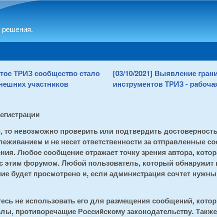
Skip to main content
 решения.
рытое ТРИЗ сообщество стало
[03/10/2021] Выявление гра
нешних участников
инструментов ТРИЗ - рабочая
регистрации
и, то невозможно проверить или подтвердить достоверност
еживанием и не несет ответственности за отправленные со
ия. Любое сообщение отражает точку зрения автора, котора
 с этим форумом. Любой пользователь, который обнаружит
е будет просмотрено и, если администрация сочтет нужным
тесь не использовать его для размещения сообщений, кот
алы, противоречащие Российскому законодательству. Также