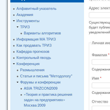
Адрес элек
Алфавитный указатель
Академия
Инструменты
Существующи
ТРИЗ
будет публи
уведомлений
Варианты алгоритмов
Информация МА ТРИЗ
Личная и
Как продавать ТРИЗ
Кафедра прогнозов
Фамилия
*
Контрольный гвоздь
Конференция
Содержание
Размышления
Статьи и письма "Методологу"
Имя
*
Форумы и конференции
ASIA TRIZCON2009
Содержание
«Теория и практика решения
задач на предприятиях»
Отчество
Москва 2009