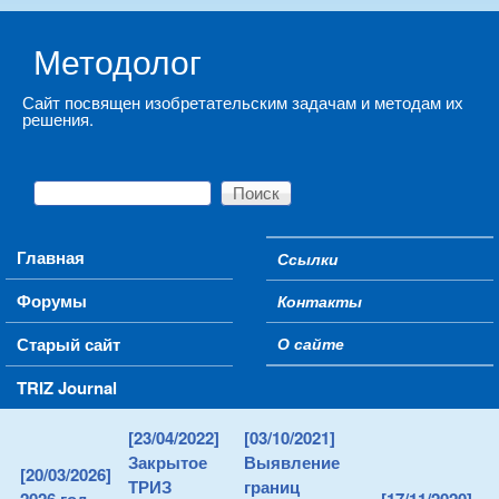
Skip to main content
Методолог
Сайт посвящен изобретательским задачам и методам их
решения.
Поиск
Форма поиска
Main menu
Главная
Ссылки
Secondary menu
Форумы
Контакты
Старый сайт
О сайте
TRIZ Journal
[23/04/2022]
[03/10/2021]
Закрытое
Выявление
[20/03/2026]
ТРИЗ
границ