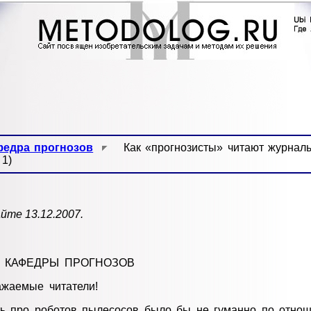
федра прогнозов
Как «прогнозисты» читают журнал
 1)
йте 13.12.2007.
 КАФЕДРЫ ПРОГНОЗОВ
ажаемые читатели!
ть про роботов пылесосов было бы не гуманно по отнош