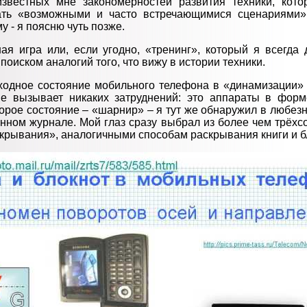
известных мне закономерностей развития техники, кот
ать «возможными и часто встречающимися сценариями»
у - я поясню чуть позже.
ая игра или, если угодно, «тренинг», который я всегда
поиском аналогий того, что вижу в истории техники.
сходное состояние мобильного телефона в «динамизации» 
не вызывает никаких затруднений: это аппараты в форм
торое состояние – «шарнир» – я тут же обнаружил в любез
нном журнале. Мой глаз сразу выбрал из более чем трёхсо
крывания», аналогичными способам раскрывания книги и б