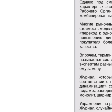
Однако под см
характерных эво
Рабочего Орган
комбинированные 
Многие рыночны
стоимость модели
«переход к одн
повышению дин
покупателя: бол
качества.
Впрочем, термин,
называется «ист
экспертам разны
ему замену.
Журнал, котор
соответствии с
динамизации» с
видам характерн
монолит, шарнир
Упражнения на р
Журнал, случайно