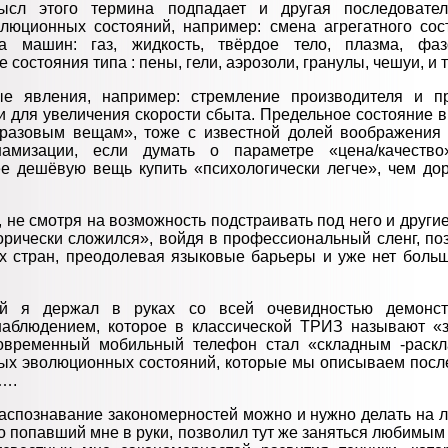
ысл этого термина подпадает и другая последовател
люционных состояний, например: смена агрегатного со
а машин: газ, жидкость, твёрдое тело, плазма, фа
состояния типа : пены, гели, аэрозоли, гранулы, чешуи, и т
е явления, например: стремление производителя и п
 для увеличения скорости сбыта. Предельное состояние в
оразовым вещам», тоже с известной долей воображения 
амизации, если думать о параметре «цена/качество
ее дешёвую вещь купить «психологически легче», чем дор
 не смотря на возможность подстраивать под него и други
орически сложился», войдя в профессиональный сленг, по
х стран, преодолевая языковые барьеры и уже нет боль
ый я держал в руках со всей очевидностью демонстр
 наблюдением, которое в классической ТРИЗ называют «
овременный мобильный телефон стал «складным -раск
ых эволюционных состояний, которые мы описываем посл
….
аспознавание закономерностей можно и нужно делать на 
 попавший мне в руки, позволил тут же заняться любимым