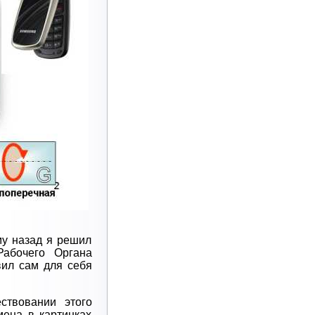
му назад я решил
абочего Органа
ил сам для себя
ствовании этого
мена в картинках