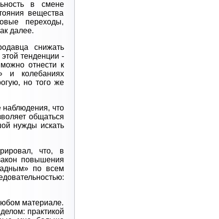
ьность в смене
стояния вещества
зовые переходы,
ак далее.
родавца снижать
 этой тенденции -
можно отнести к
» и колебаниях
огую, но того же
е наблюдения, что
зволяет общаться
шой нужды искать
ировал, что, в
закон повышения
ладным» по всем
едовательностью:
любом материале.
 делом: практикой