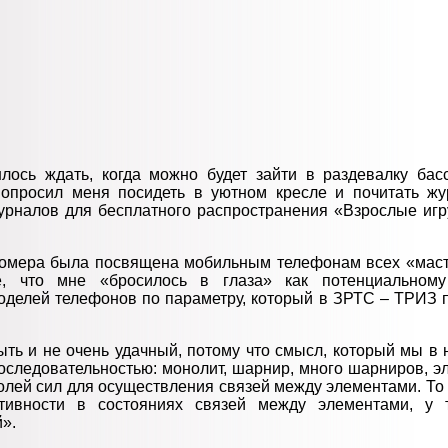
лось ждать, когда можно будет зайти в раздевалку бас
попросил меня посидеть в уютном кресле и почитать жу
урналов для бесплатного распространения «Взрослые игр
омера была посвящена мобильным телефонам всех «маст
е, что мне «бросилось в глаза» как потенциальном
оделей телефонов по параметру, который в ЗРТС – ТРИЗ 
ыть и не очень удачный, потому что смысл, который мы в 
оследовательностью: монолит, шарнир, много шарниров, эл
лей сил для осуществления связей между элементами. То 
тивности в состояниях связей между элементами, у 
».