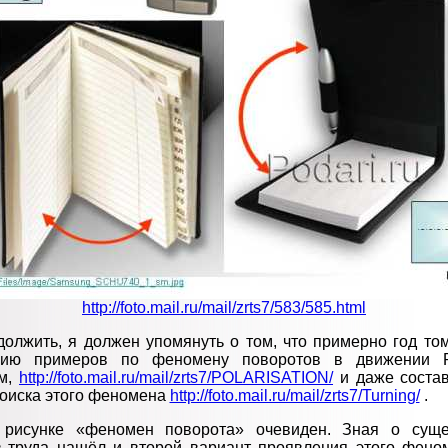
http://foto.mail.ru/mail/zrts7/583/585.html
олжить, я должен упомянуть о том, что примерно год то
кцию примеров по феномену поворотов в движении Р
ем,
http://foto.mail.ru/mail/zrts7/POLARISATION/
и даже состав
поиска этого феномена
http://foto.mail.ru/mail/zrts7/Turning/
.
рисунке «феномен поворота» очевиден. Зная о суще
 труда нашёл и второй вариант проявления этого фено