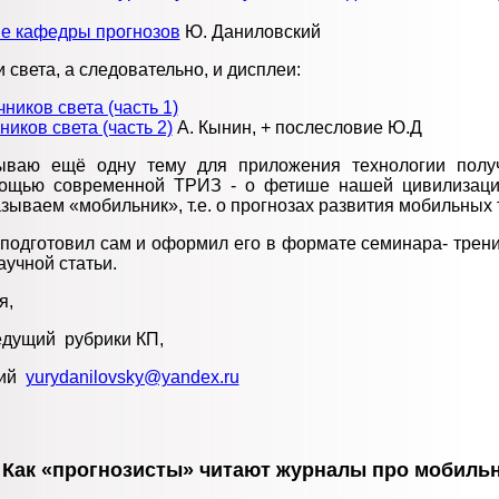
е кафедры прогнозов
Ю. Даниловский
и света, а следовательно, и дисплеи:
ников света (часть 1)
ников света (часть 2)
А. Кынин, + послесловие Ю.Д
ываю ещё одну тему для приложения технологии полу
ощью современной ТРИЗ - о фетише нашей цивилизаци
зываем «мобильник», т.е. о прогнозах развития мобильных
подготовил сам и оформил его в формате семинара- трени
учной статьи.
я,
дущий рубрики КП,
кий
yurydanilovsky@yandex.ru
Как «прогнозисты» читают журналы про мобиль