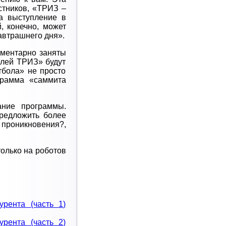
астников, «ТРИЗ –
да выступление в
, конечно, может
завтрашнего дня».
ементарно заняты
телей ТРИЗ» будут
тбола» не просто
грамма «саммита
ание программы.
предложить более
 проникновения?,
олько на роботов
урента (часть 1)
урента (часть 2)