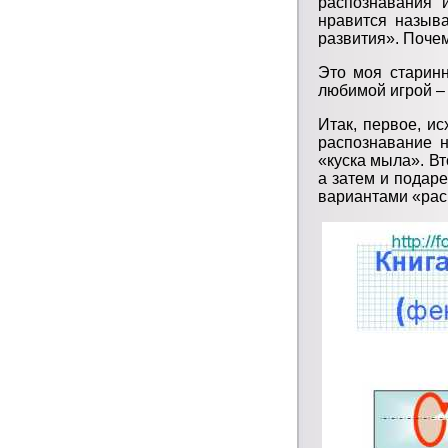
распознавания 
нравится назыв
развития». Почем
Это моя старинн
любимой игрой – 
Итак, первое, и
распознавание 
«куска мыла». В
а затем и подаре
вариантами «рас