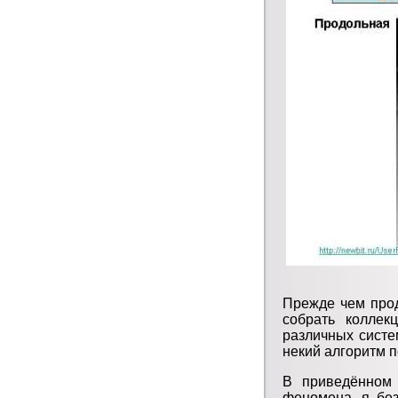
Прежде чем прод
собрать колле
различных сист
некий алгоритм 
В приведённом 
феномена, я без