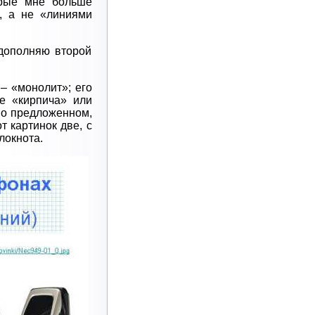
орые мне больше
, а не «линиями
 дополняю второй
– «монолит»; его
е «кирпича» или
но предложенном,
т картинок две, с
локнота.