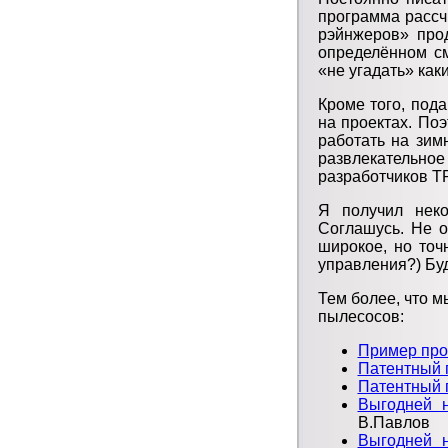
программа рассчи
рэйнжеров» прод
определённом см
«не угадать» как
Кроме того, под
на проектах. Поэ
работать на зим
развлекательно
разработчиков ТР
Я получил неко
Соглашусь. Не о
широкое, но точ
управления?) Буд
Тем более, что 
пылесосов:
Пример про 
Патентный п
Патентный п
Выгодней н
В.Павлов
Выгодней н