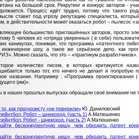
тана на большой срок. Рекрутинг и конкурс авторов - уч
олжается. Процесс идёт трудно, потому что такого ро
ысле ставит под угрозу репутацию специалиста, который
им, в действительности может оказаться робот – пылесос «
авляющее большинство приглашённых авторов, просто эл
тому 5 человек из «отряда уверенных ( в себе) пользова
них каникулах, понимая, что программа «патентного пейн
е инженерное шоу, а такое же серьёзное дело, как про
ИЗ». Можно сказать, что это – «практикум разработчиков».
торое количество писем, в которых критикуется назв
шибается только тот, кто ничего не делает и попробую 
ное название. Например : «Программа проектирования (
ущего (им)».
мы в наших прошлых выпусках обращали своё внимание не т
то, как прогнозисту «не поверили»
Ю. Даниловский
ейнтбол. Робот – шнекоход. (часть 1)
А.Матюшенко
ейнтбол. Робот - шнекоход. (часть 2)
А.Матюшенко
айти бесконкурентную нишу, чем обходить патент конк
айти бесконкурентную нишу, чем обходить патент конк