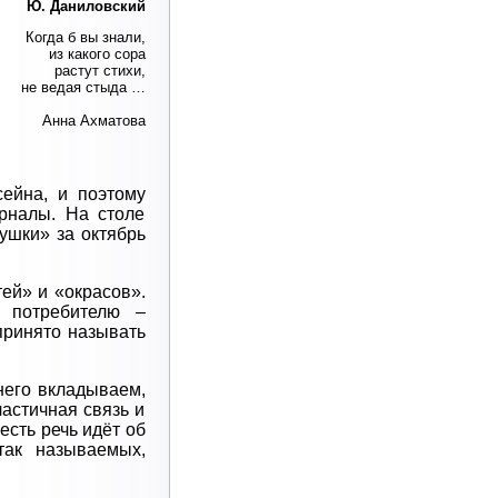
Ю. Даниловский
Когда б вы знали,
из какого сора
растут стихи,
не ведая стыда …
Анна Ахматова
сейна, и поэтому
рналы. На столе
ушки» за октябрь
ей» и «окрасов».
у потребителю –
принято называть
него вкладываем,
астичная связь и
есть речь идёт об
так называемых,