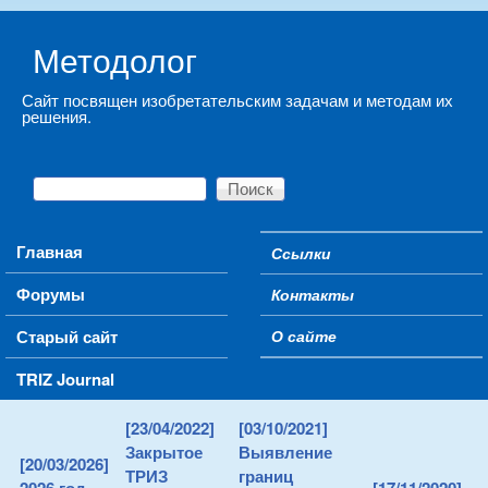
Skip to main content
Методолог
Сайт посвящен изобретательским задачам и методам их
решения.
Поиск
Форма поиска
Main menu
Главная
Ссылки
Secondary menu
Форумы
Контакты
Старый сайт
О сайте
TRIZ Journal
[23/04/2022]
[03/10/2021]
Закрытое
Выявление
[20/03/2026]
ТРИЗ
границ