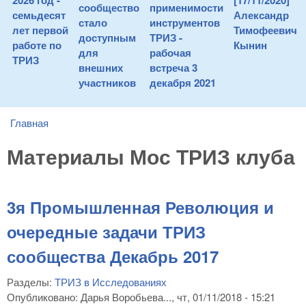
2026 год -
[17/11/2020]
сообщество
применимости
семьдесят
Александр
стало
инструментов
лет первой
Тимофеевич
доступным
ТРИЗ -
работе по
Кынин
для
рабочая
ТРИЗ
внешних
встреча 3
участников
декабря 2021
Главная
You are here
Материалы Мос ТРИЗ клуба
3я Промышленная Революция и
очередные задачи ТРИЗ
сообщества Декабрь 2017
Разделы:
ТРИЗ в Исследованиях
Опубликовано:
Дарья Воробьева...
, чт, 01/11/2018 - 15:21