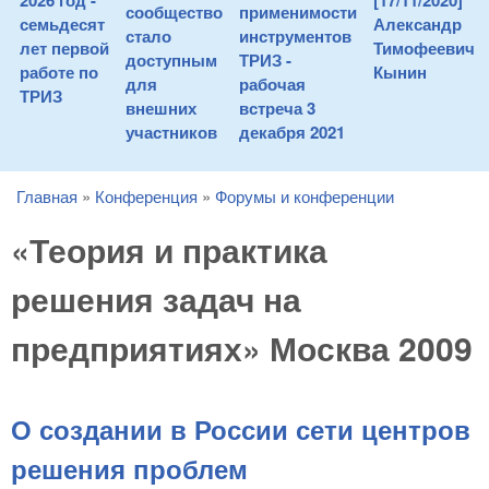
2026 год -
[17/11/2020]
сообщество
применимости
семьдесят
Александр
стало
инструментов
лет первой
Тимофеевич
доступным
ТРИЗ -
работе по
Кынин
для
рабочая
ТРИЗ
внешних
встреча 3
участников
декабря 2021
Главная
»
Конференция
»
Форумы и конференции
You are here
«Теория и практика
решения задач на
предприятиях» Москва 2009
О создании в России сети центров
решения проблем