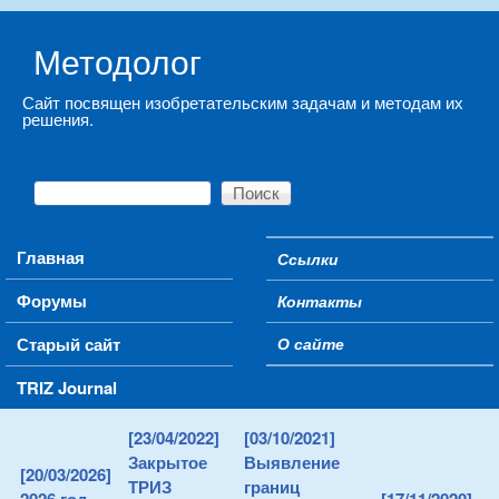
Skip to main content
Методолог
Сайт посвящен изобретательским задачам и методам их
решения.
Поиск
Форма поиска
Main menu
Главная
Ссылки
Secondary menu
Форумы
Контакты
Старый сайт
О сайте
TRIZ Journal
[23/04/2022]
[03/10/2021]
Закрытое
Выявление
[20/03/2026]
ТРИЗ
границ