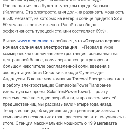
Располагаться она будет в турецком городе Караман
(Karaman). Эта электростанция должна развивать мощность
в 530 мегаватт, из которых на ветер и солнце придётся 22 и
50 мегаватт соответственно. Расчётная общая
эффективность турецкой станции составляет 69%».
6 июня
www.membrana.ru
сообщает, что
«Открыта первая
ночная солнечная электростанция»
. «Первая в мире
коммерческая солнечная электростанция, основанная на
центральной башне, полях зеркал-концентраторов и
большом накопителе расплавленной соли, введена в
эксплуатацию близ Севильи в городе Фуэнтес-де-
Андалусия. В конце мая компания Torresol Energy запустила
в работу электростанцию GemasolarPowerPlant(ранее
известную как проект SolarTresPowerTower). Про эту
систему, ещё на стадии разработки, и про нескольких её
предшественниц мы рассказывали четыре года назад.
Теперь испанцы, объединившие для реализации замысла
компании из нескольких стран, рассказали, что получилось в
итоге. Станция максимальной мощностью 19,9 мегаватта