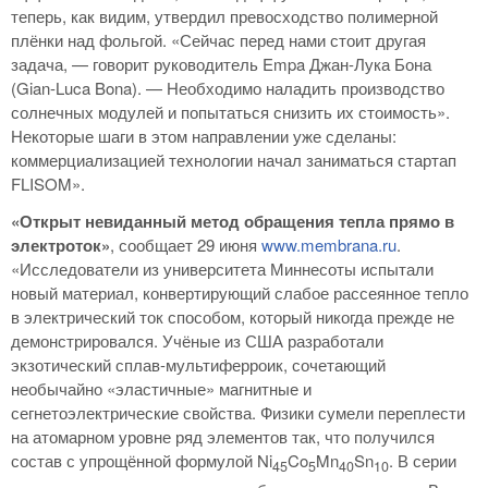
теперь, как видим, утвердил превосходство полимерной
плёнки над фольгой. «Сейчас перед нами стоит другая
задача, — говорит руководитель Empa Джан-Лука Бона
(Gian-Luca Bona). — Необходимо наладить производство
солнечных модулей и попытаться снизить их стоимость».
Некоторые шаги в этом направлении уже сделаны:
коммерциализацией технологии начал заниматься стартап
FLISOM».
«Открыт невиданный метод обращения тепла прямо в
электроток»
, сообщает 29 июня
www.membrana.ru
.
«Исследователи из университета Миннесоты испытали
новый материал, конвертирующий слабое рассеянное тепло
в электрический ток способом, который никогда прежде не
демонстрировался. Учёные из США разработали
экзотический сплав-мультиферроик, сочетающий
необычайно «эластичные» магнитные и
сегнетоэлектрические свойства. Физики сумели переплести
на атомарном уровне ряд элементов так, что получился
состав с упрощённой формулой Ni
Co
Mn
Sn
. В серии
45
5
40
10