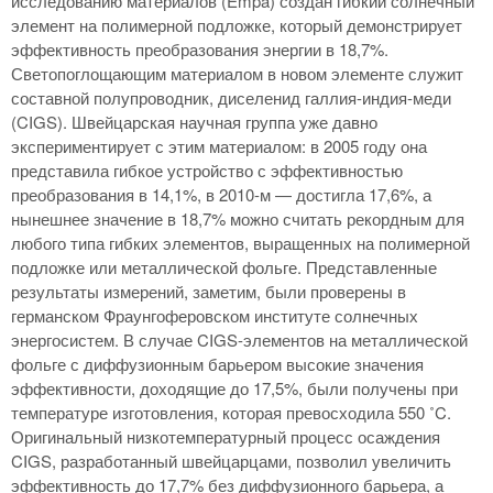
исследованию материалов (Empa) создан гибкий солнечный
элемент на полимерной подложке, который демонстрирует
эффективность преобразования энергии в 18,7%.
Светопоглощающим материалом в новом элементе служит
составной полупроводник, диселенид галлия-индия-меди
(CIGS). Швейцарская научная группа уже давно
экспериментирует с этим материалом: в 2005 году она
представила гибкое устройство с эффективностью
преобразования в 14,1%, в 2010-м — достигла 17,6%, а
нынешнее значение в 18,7% можно считать рекордным для
любого типа гибких элементов, выращенных на полимерной
подложке или металлической фольге. Представленные
результаты измерений, заметим, были проверены в
германском Фраунгоферовском институте солнечных
энергосистем. В случае CIGS-элементов на металлической
фольге с диффузионным барьером высокие значения
эффективности, доходящие до 17,5%, были получены при
температуре изготовления, которая превосходила 550 ˚C.
Оригинальный низкотемпературный процесс осаждения
CIGS, разработанный швейцарцами, позволил увеличить
эффективность до 17,7% без диффузионного барьера, а