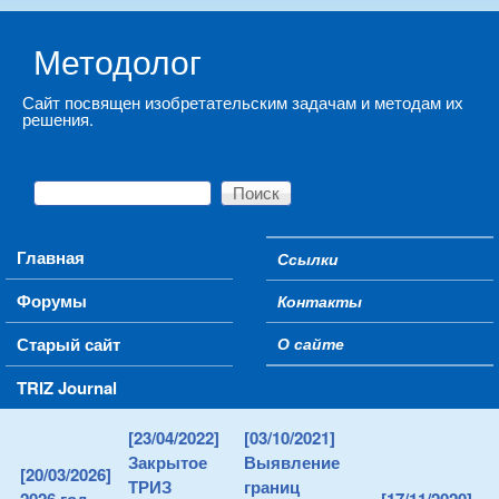
Skip to main content
Методолог
Сайт посвящен изобретательским задачам и методам их
решения.
Поиск
Форма поиска
Main menu
Главная
Ссылки
Secondary menu
Форумы
Контакты
Старый сайт
О сайте
TRIZ Journal
[23/04/2022]
[03/10/2021]
Закрытое
Выявление
[20/03/2026]
ТРИЗ
границ