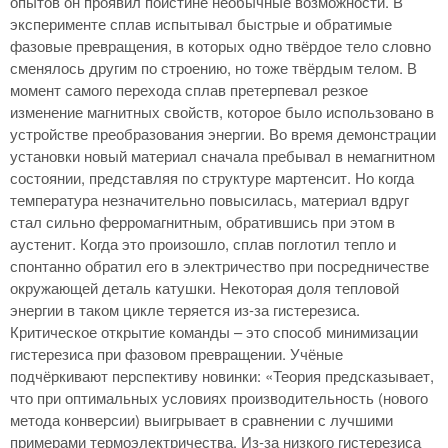
опытов он проявил поистине необычные возможности. В
эксперименте сплав испытывал быстрые и обратимые
фазовые превращения, в которых одно твёрдое тело словно
сменялось другим по строению, но тоже твёрдым телом. В
момент самого перехода сплав претерпевал резкое
изменение магнитных свойств, которое было использовано в
устройстве преобразования энергии. Во время демонстрации
установки новый материал сначала пребывал в немагнитном
состоянии, представляя по структуре мартенсит. Но когда
температура незначительно повысилась, материал вдруг
стал сильно ферромагнитным, обратившись при этом в
аустенит. Когда это произошло, сплав поглотил тепло и
спонтанно обратил его в электричество при посредничестве
окружающей деталь катушки. Некоторая доля тепловой
энергии в таком цикле теряется из-за гистерезиса.
Критическое открытие команды – это способ минимизации
гистерезиса при фазовом превращении. Учёные
подчёркивают перспективу новинки: «Теория предсказывает,
что при оптимальных условиях производительность (нового
метода конверсии) выигрывает в сравнении с лучшими
примерами термоэлектричества. Из-за низкого гистерезиса