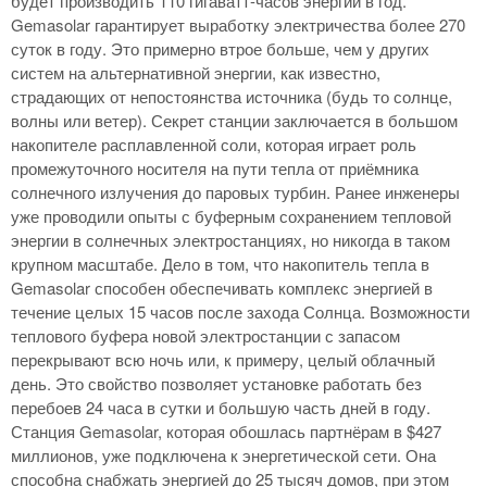
будет производить 110 гигаватт-часов энергии в год.
Gemasolar гарантирует выработку электричества более 270
суток в году. Это примерно втрое больше, чем у других
систем на альтернативной энергии, как известно,
страдающих от непостоянства источника (будь то солнце,
волны или ветер). Секрет станции заключается в большом
накопителе расплавленной соли, которая играет роль
промежуточного носителя на пути тепла от приёмника
солнечного излучения до паровых турбин. Ранее инженеры
уже проводили опыты с буферным сохранением тепловой
энергии в солнечных электростанциях, но никогда в таком
крупном масштабе. Дело в том, что накопитель тепла в
Gemasolar способен обеспечивать комплекс энергией в
течение целых 15 часов после захода Солнца. Возможности
теплового буфера новой электростанции с запасом
перекрывают всю ночь или, к примеру, целый облачный
день. Это свойство позволяет установке работать без
перебоев 24 часа в сутки и большую часть дней в году.
Станция Gemasolar, которая обошлась партнёрам в $427
миллионов, уже подключена к энергетической сети. Она
способна снабжать энергией до 25 тысяч домов, при этом