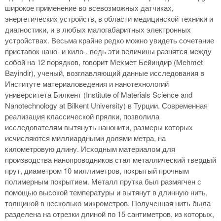
широкое применение во всевозможных датчиках,
энергетических устройств, в области медицинской техники и
диагностики, и в любых малогабаритных электронных
устройствах. Весьма крайне редко можно увидеть сочетание
приставок нано- и кило-, ведь эти величины разнятся между
собой на 12 порядков, говорит Мехмет Бейиндир (Mehmet
Bayindir), ученый, возглавляющий данные исследования в
Институте материаловедения и нанотехнологий
университета Билкент (Institute of Materials Science and
Nanotechnology at Bilkent University) в Турции. Современная
реализация классической прялки, позволила
исследователям вытянуть нанонити, размеры которых
исчисляются миллиардными долями метра, на
километровую длину. Исходным материалом для
производства нанопроводников стал металлический твердый
прут, диаметром 10 миллиметров, покрытый прочным
полимерным покрытием. Металл прутка был размягчен с
помощью высокой температуры и вытянут в длинную нить,
толщиной в несколько микрометров. Полученная нить была
разделена на отрезки длиной по 15 сантиметров, из которых,