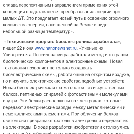
сплава перспективным направлением применения этой
концепции представляется преобразование энергии при
малых ΔT. Это предлагает новый путь к освоению огромного
количества энергии, накопленной на Земле в виде
небольшой разницы температур».
«Технический прорыв: биоэлектроника заработала»
,
пишет 22 июня
www.nanonewsnet.ru
. «Ученые из
Университета Пенсильвании разработали метод интеграции
биологических компонентов в электронные схемы. Новая
технология позволяет не только создавать
биоэлектрические схемы, работающие на открытом воздухе,
но и изучать электрические свойства подобных устройств.
Новая биоэлектрическая схема состоит из искусственных
белков, пептидных спиралей с фотоактивными молекулами
внутри. Эти белки расположены на электродах, которые
передают электрические заряды между металлическими и
неметаллическими элементами. При облучении белков
светом они превращают фотоны в электроны и передают их
на электроды. В ходе разработки изобретатели столкнулись
с серьезной проблемой: они смогли проверить пептидные