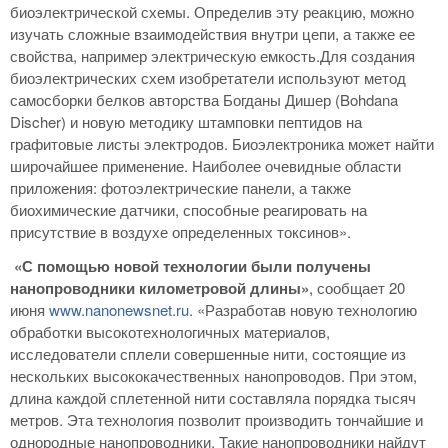
биоэлектрической схемы. Определив эту реакцию, можно
изучать сложные взаимодействия внутри цепи, а также ее
свойства, например электрическую емкость.Для создания
биоэлектрических схем изобретатели используют метод
самосборки белков авторства Богданы Дишер (Bohdana
Discher) и новую методику штамповки пептидов на
графитовые листы электродов. Биоэлектроника может найти
широчайшее применение. Наиболее очевидные области
приложения: фотоэлектрические панели, а также
биохимические датчики, способные реагировать на
присутствие в воздухе определенных токсинов».
«С помощью новой технологии были получены
нанопроводники километровой длины»
, сообщает 20
июня
www.nanonewsnet.ru
. «Разработав новую технологию
обработки высокотехнологичных материалов,
исследователи сплели совершенные нити, состоящие из
нескольких высококачественных нанопроводов. При этом,
длина каждой сплетенной нити составляла порядка тысяч
метров. Эта технология позволит производить тончайшие и
однородные нанопроводники. Такие нанопроводники найдут