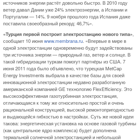
источников энергии растёт довольно быстро. В 2010 году
ветер давал Дании уже 24% электроэнергии, а Испании и
Португалии — 14%. 9 ноября прошлого года Испания даже
поставила своеобразный рекорд: 46,7%».
«Турция первой построит электростанцию нового типа»
,
сообщает 10 июня
www.membrana.ru
. «Впервые в мире в
одной электростанции одновременно будут задействованы
три источника энергии — природный газ, ветер и солнце. В
такой гибридизации туркам помогут партнёры из США. 7
июня 2011 года было объявлено, что турецкая MetCap
Energy Investments выбрала в качестве базы для своей
инновационной электростанции недавно разработанную
американской компанией GE технологию FlexEfficiency. Это
высокоэффективная газотурбинная электростанция,
отличающаяся к тому же относительно простой и очень
рациональной конструкцией, высокой ремонтопригодностью
и выдающейся гибкостью в настройках. Суть же новой идеи
такова: энергетическая установка на основе газовой турбины
(как центральное ядро комплекса) будет дополнена
термальной солнечной электростанцией и небольшой