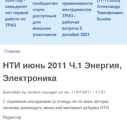
2026 год -
[17/11/2020]
сообщество
применимости
семьдесят
Александр
стало
инструментов
лет первой
Тимофеевич
доступным
ТРИЗ -
работе по
Кынин
для
рабочая
ТРИЗ
внешних
встреча 3
участников
декабря 2021
Главная
You are here
НТИ июнь 2011 Ч.1 Энергия,
Электроника
Submitted by
content manager
on
пн, 11/07/2011 - 17:31
С огромным опозданием (и отнюдь не по вине автора),
начинаю размещать июньский материал рубрики НТИ.
Редактор