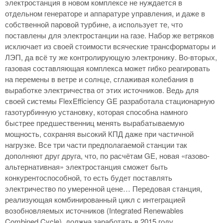
электростанция в новом комплексе не нуждается в
отдельном генераторе и аппаратуре управления, и даже в
собственной паровой турбине, а использует те, что
поставлены для электростанции на газе. Набор же ветряков
исключает из своей стоимости всяческие трансформаторы и
ЛЭП, да всё ту же контролирующую электронику. Во-вторых,
газовая составляющая комплекса может гибко реагировать
на перемены в ветре и солнце, сглаживая колебания в
выработке электричества от этих источников. Ведь для
своей системы FlexEfficiency GE разработала стационарную
газотурбинную установку, которая способна намного
быстрее предшественниц менять вырабатываемую
мощность, сохраняя высокий КПД даже при частичной
нагрузке. Все три части предполагаемой станции так
дополняют друг друга, что, по расчётам GE, новая «газово-
альтернативная» электростанция сможет быть
конкурентоспособной, то есть будет поставлять
электричество по умеренной цене… Передовая станция,
реализующая комбинированный цикл с интеграцией
возобновляемых источников (Integrated Renewables
Combined Cycle), должна заработать в 2015 году.