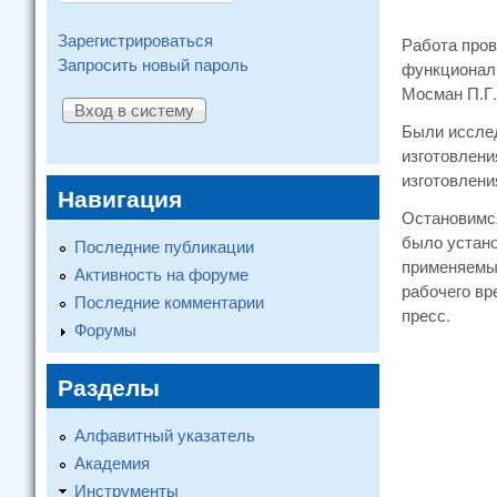
Зарегистрироваться
Работа пров
Запросить новый пароль
функциональ
Мосман П.Г.
Были исслед
изготовлени
изготовлени
Навигация
Остановимся
было устано
Последние публикации
применяемых
Активность на форуме
рабочего вр
Последние комментарии
пресс.
Форумы
Разделы
Алфавитный указатель
Академия
Инструменты