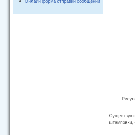
Онлайн форма отправки сообщений
Рисун
Существующа
штамповки, с