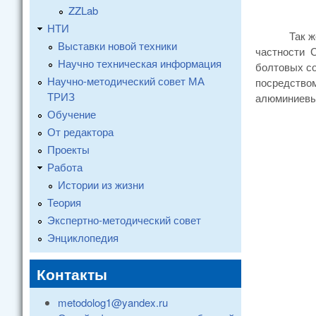
ZZLab
НТИ
Так же был
Выставки новой техники
частности С
Научно техническая информация
болтовых со
Научно-методический совет МА
посредство
ТРИЗ
алюминиевых
Обучение
От редактора
Проекты
Работа
Истории из жизни
Теория
Экспертно-методический совет
Энциклопедия
Контакты
metodolog1@yandex.ru