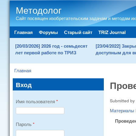
Методолог
Сайт посвящен изобретательским задачам и методам их
Main menu
Главная
Форумы
Старый сайт
TRIZ Journal
[20/03/2026] 2026 год - семьдесят
[23/04/2022] Зак
лет первой работе по ТРИЗ
доступным для в
Главная
You are here
Пров
Вход
Submitted by
Имя пользователя
*
Материалы I
Проведен
Пароль
*