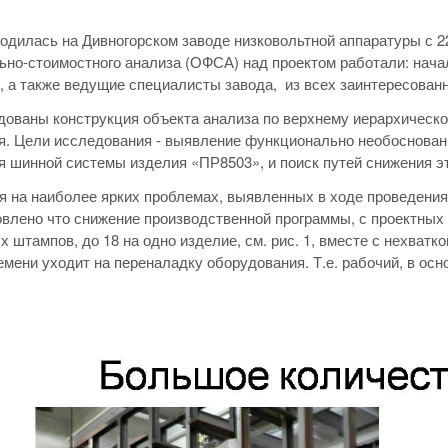
одилась на Дивногорском заводе низковольтной аппаратуры с 22
но-стоимостного анализа (ОФСА) над проектом работали: нач
, а также ведущие специалисты завода, из всех заинтересован
ованы конструкция объекта анализа по верхнему иерархическо
я. Цели исследования - выявление функционально необоснованн
я шинной системы изделия «ПР8503», и поиск путей снижения эт
 на наиболее ярких проблемах, выявленных в ходе проведения
влено что снижение производственной программы, с проектных 
 штампов, до 18 на одно изделие, см. рис. 1, вместе с нехватко
емени уходит на переналадку оборудования. Т.е. рабочий, в ос