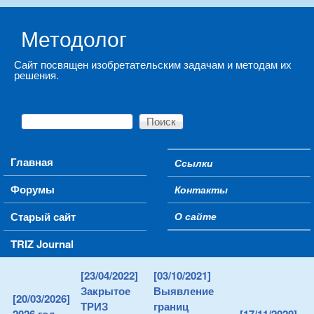
Skip to main content
Методолог
Сайт посвящен изобретательским задачам и методам их
решения.
Поиск
Форма поиска
Main menu
Главная
Ссылки
Secondary menu
Форумы
Контакты
Старый сайт
О сайте
TRIZ Journal
[23/04/2022]
[03/10/2021]
Закрытое
Выявление
[20/03/2026]
ТРИЗ
границ