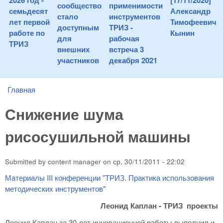
2026 год -
[17/11/2020]
сообщество
применимости
семьдесят
Александр
стало
инструментов
лет первой
Тимофеевич
доступным
ТРИЗ -
работе по
Кынин
для
рабочая
ТРИЗ
внешних
встреча 3
участников
декабря 2021
Главная
You are here
Снижение шума
рисосушильной машины
Submitted by
content manager
on
ср, 30/11/2011 - 22:02
Материалы III конференции "ТРИЗ. Практика использования
методических инструментов"
Леонид Каплан - ТРИЗ проекты
Леонид Каплан за 30 лет инновационной работы выполнил и