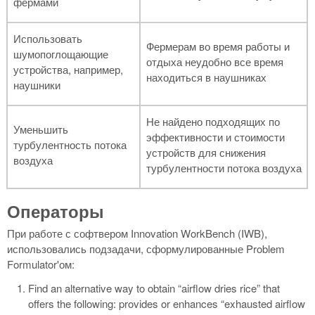
фермами
Использовать
Фермерам во время работы и
шумопоглощающие
отдыха неудобно все время
устройства, например,
находиться в наушниках
наушники
Не найдено подходящих по
Уменьшить
эффективности и стоимости
турбулентность потока
устройств для снижения
воздуха
турбулентности потока воздуха
Операторы
При работе с софтвером Innovation WorkBench (IWB),
использовались подзадачи, сформулированные Problem
Formulator'ом:
Find an alternative way to obtain “airflow dries rice” that
offers the following: provides or enhances “exhausted airflow