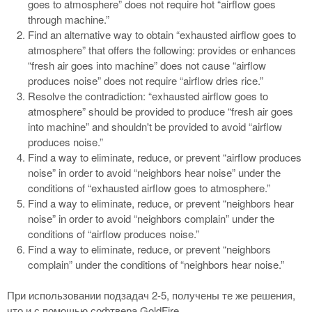
goes to atmosphere” does not require hot “airflow goes
through machine.”
Find an alternative way to obtain “exhausted airflow goes to
atmosphere” that offers the following: provides or enhances
“fresh air goes into machine” does not cause “airflow
produces noise” does not require “airflow dries rice.”
Resolve the contradiction: “exhausted airflow goes to
atmosphere” should be provided to produce “fresh air goes
into machine” and shouldn't be provided to avoid “airflow
produces noise.”
Find a way to eliminate, reduce, or prevent “airflow produces
noise” in order to avoid “neighbors hear noise” under the
conditions of “exhausted airflow goes to atmosphere.”
Find a way to eliminate, reduce, or prevent “neighbors hear
noise” in order to avoid “neighbors complain” under the
conditions of “airflow produces noise.”
Find a way to eliminate, reduce, or prevent “neighbors
complain” under the conditions of “neighbors hear noise.”
При использовании подзадач 2-5, получены те же решения,
что и с помощью софтвера GoldFire.