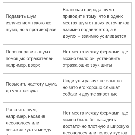
Волновая природа шума
Подавить шум
приводит к тому, что в одних
излучением такого же
местах шум от двух источников
шума, но в противофазе
взаимно подавляется, а в
других – взаимно усиливается
Перенаправить шум с
Нет места между фермами, где
помощью отражателей,
можно было бы установить
например, вверх
отражающие звук щиты
Люди ультразвук не слышат,
Повысить частоту шума
но зато его хорошо слышат
до ультразвука
собаки и другие животные
Рассеять шум,
Нет места между фермами, где
например, насадив
можно было бы насадить
лесополосу или
достаточно плотную и широкую
высокие кусты между
лесополосу или полосу кустов