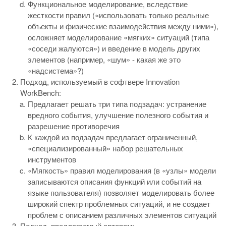
Функциональное моделирование, вследствие
жесткости правил («использовать только реальные
объекты и физические взаимодействия между ними»),
осложняет моделирование «мягких» ситуаций (типа
«соседи жалуются») и введение в модель других
элементов (например, «шум» - какая же это
«надсистема»?)
Подход, используемый в софтвере Innovation
WorkBench:
Предлагает решать три типа подзадач: устранение
вредного события, улучшение полезного события и
разрешение противоречия
К каждой из подзадач предлагает ограниченный,
«специализированный» набор решательных
инструментов
«Мягкость» правил моделирования (в «узлы» модели
записываются описания функций или событий на
языке пользователя) позволяет моделировать более
широкий спектр проблемных ситуаций, и не создает
проблем с описанием различных элементов ситуаций
Подход, предлагаемый автором: