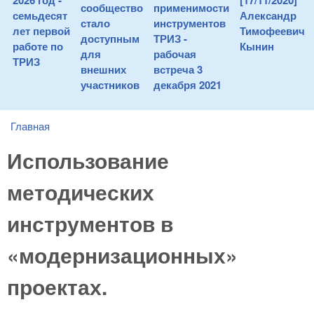
2026 год -
[17/11/2020]
сообщество
применимости
семьдесят
Александр
стало
инструментов
лет первой
Тимофеевич
доступным
ТРИЗ -
работе по
Кынин
для
рабочая
ТРИЗ
внешних
встреча 3
участников
декабря 2021
Главная
You are here
Использование
методических
инструментов в
«модернизационных»
проектах.