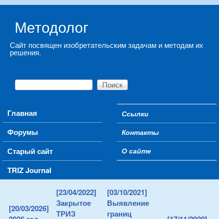
Skip to main content
Методолог
Сайт посвящен изобретательским задачам и методам их
решения.
Поиск
Форма поиска
Main menu
Главная
Ссылки
Secondary menu
Форумы
Контакты
Старый сайт
О сайте
TRIZ Journal
[23/04/2022]
[03/10/2021]
Закрытое
Выявление
[20/03/2026]
ТРИЗ
границ