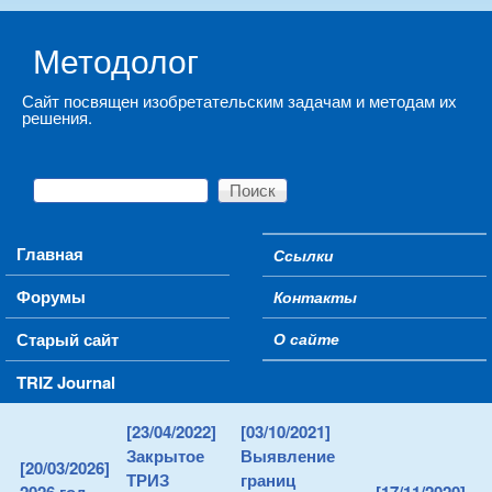
Skip to main content
Методолог
Сайт посвящен изобретательским задачам и методам их
решения.
Поиск
Форма поиска
Main menu
Главная
Ссылки
Secondary menu
Форумы
Контакты
Старый сайт
О сайте
TRIZ Journal
[23/04/2022]
[03/10/2021]
Закрытое
Выявление
[20/03/2026]
ТРИЗ
границ