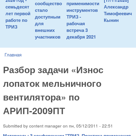
2026 год -
[17/11/2020]
сообщество
применимости
семьдесят
Александр
стало
инструментов
лет первой
Тимофеевич
доступным
ТРИЗ -
работе по
Кынин
для
рабочая
ТРИЗ
внешних
встреча 3
участников
декабря 2021
Главная
You are here
Разбор задачи «Износ
лопаток мельничного
вентилятора» по
АРИП-2009ПТ
Submitted by
content manager
on
пн, 05/12/2011 - 22:51
Материалы 3 конференции "ТРИЗ. Практика применения