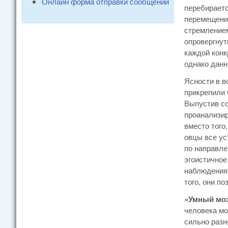
Онлайн форма отправки сообщений
перебираетс
перемещения
стремлением
опровергнут
каждой конк
однако данн
Ясности в в
прикрепили 
Выпустив со
проанализир
вместо того
овцы все ус
по направле
эгоистичное
наблюдения 
того, они п
«Умный моз
человека мо
сильно разн