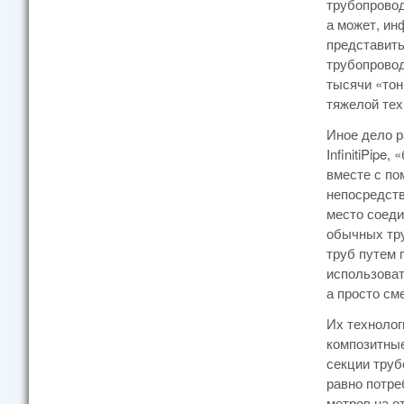
трубопровод
а может, ин
представить
трубопровод
тысячи «тон
тяжелой тех
Иное дело р
InfinitiPip
вместе с по
непосредств
место соеди
обычных тр
труб путем 
использоват
а просто см
Их технолог
композитные
секции труб
равно потре
метров на о