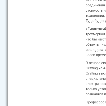
соединения 
стоимость и
технологии,
Туда будет 
«Гигантски
трехмерной 
что бы изго
объекты, ну
исследовате
часов време
В основе си
Crafting че
Crafting вы
специальные
электрическ
только уста
позволяют п
Профессор Б