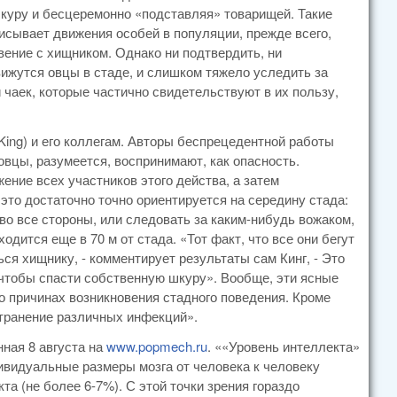
шкуру и бесцеремонно «подставляя» товарищей. Такие
исывает движения особей в популяции, прежде всего,
ение с хищником. Однако ни подтвердить, ни
вижутся овцы в стаде, и слишком тяжело уследить за
 чаек, которые частично свидетельствуют в их пользу,
ing) и его коллегам. Авторы беспрецедентной работы
овцы, разумеется, воспринимают, как опасность.
ение всех участников этого действа, а затем
то достаточно точно ориентируется на середину стада:
 во все стороны, или следовать за каким-нибудь вожаком,
одится еще в 70 м от стада. «Тот факт, что все они бегут
ся хищнику, - комментирует результаты сам Кинг, - Это
 чтобы спасти собственную шкуру». Вообще, эти ясные
 причинах возникновения стадного поведения. Кроме
странение различных инфекций».
нная 8 августа на
www.popmech.ru
. ««Уровень интеллекта»
дивидуальные размеры мозга от человека к человеку
а (не более 6-7%). С этой точки зрения гораздо