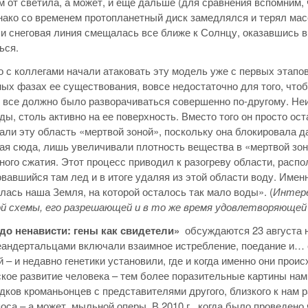
км от светила, а может, и еще дальше (для сравнения вспомним,
нако со временем протопланетный диск замедлялся и терял мас
 и снеговая линия смещалась все ближе к Солнцу, оказавшись в
ься.
 с коллегами начали атаковать эту модель уже с первых этапов
ых фазах ее существования, вовсе недостаточно для того, что
 все должно было разворачиваться совершенно по-другому. Неи
ды, столь активно на ее поверхность. Вместо того он просто ос
али эту область «мертвой зоной», поскольку она блокировала 
ая сюда, лишь увеличивали плотность вещества в «мертвой зоне
ного сжатия. Этот процесс приводил к разогреву области, расп
вавшийся там лед и в итоге удаляя из этой области воду. Имен
ась наша Земля, на которой осталось так мало воды». (
Интере
й схемы, его разрешающей и в то же время удовлетворяющей 
до ненависти: гены как свидетели»
обсуждаются 23 августа 
еандертальцами включали взаимное истребление, поедание и… с
 – и недавно генетики установили, где и когда именно они про
кое развитие человека – тем более поразительные картины на
дков кроманьонцев с представителями другого, близкого к нам 
оса – а может, мыльной оперы. В 2010 г., когда было проведен