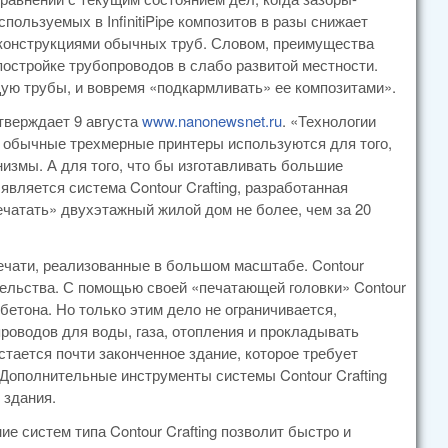
пользуемых в InfinitiPipe композитов в разы снижает
 конструкциями обычных труб. Словом, преимущества
постройке трубопроводов в слабо развитой местности.
ую трубы, и вовремя «подкармливать» ее композитами».
тверждает 9 августа
www.nanonewsnet.ru
. «Технологии
, обычные трехмерные принтеры используются для того,
измы. А для того, что бы изготавливать большие
вляется система Contour Crafting, разработанная
чатать» двухэтажный жилой дом не более, чем за 20
 печати, реализованные в большом масштабе. Contour
тельства. С помощью своей «печатающей головки» Contour
етона. Но только этим дело не ограничивается,
оводов для воды, газа, отопления и прокладывать
стается почти законченное здание, которое требует
 Дополнительные инструменты системы Contour Crafting
 здания.
е систем типа Contour Crafting позволит быстро и