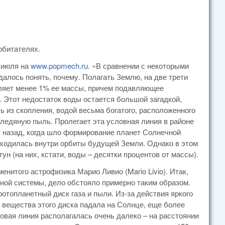
обитателях.
4 июля на
www.popmech.ru
. «В сравнении с некоторыми
алось понять, почему. Полагать Землю, на две трети
вляет менее 1% ее массы, причем подавляющее
. Этот недостаток воды остается большой загадкой,
ь из скопления, водой весьма богатого, расположенного
в ледяную пыль. Пролегает эта условная линия в районе
т назад, когда шло формирование планет Солнечной
находилась внутри орбиты будущей Земли. Однако в этом
н (на них, кстати, воды – десятки процентов от массы).
нитого астрофизика Марио Ливио (Mario Livio). Итак,
ой системы, дело обстояло примерно таким образом.
топланетный диск газа и пыли. Из-за действия яркого
 вещества этого диска падала на Солнце, еще более
еговая линия располагалась очень далеко – на расстоянии