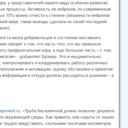
ра, у представителей нашего вида особенно развитая,
ые процессы. Активность ее нейронов, по современным
ых 10% можно отнести к степени связанности нейронов
йней мере, такие выводы сделали из своей последней
ver).
ности мозга добровольцев в состоянии пассивного
 говорит о том, что часть того, что мы привыкли
оту префронтальная кора, а еще большая часть – с тем,
озгом» - добавляет Брэвер. Это и неудивительно:
ь, контролировать и координировать работу различных
леполагание и мотивацию, оценку обстановки и принятие
я информация и откуда должны расходиться указания – а
opmech.ru
. «Труба бесконечной длины позволит дешевле
ля окружающей среды. Как правило, они скрыты от наших
же трудно представить, сколькими тысячами километров