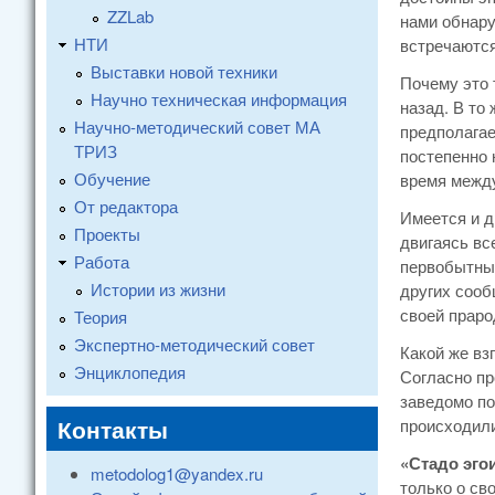
ZZLab
нами обнару
НТИ
встречаются
Выставки новой техники
Почему это 
Научно техническая информация
назад. В то
Научно-методический совет МА
предполагае
ТРИЗ
постепенно 
Обучение
время между
От редактора
Имеется и д
Проекты
двигаясь вс
Работа
первобытных
Истории из жизни
других сооб
своей праро
Теория
Экспертно-методический совет
Какой же вз
Энциклопедия
Согласно пр
заведомо по
Контакты
происходили
«Стадо эго
metodolog1@yandex.ru
только о св