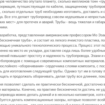
ов человечество опутало планету, сколько миллионов тонн «груз
формация, путешествующая по кабелю, защищенному трубопрово
, сколько отдельных труб необходимо изготовить, доставить и 
а. Все это делает трубопровод совсем недешевым и непростым
ких мест» для протечек и аварий. Трубы - вещь тяжелая и габа
ники.
азработка, представленная американским профессором Мо Эзани
e, «бесконечная труба», и состоит из легкого ячеистого пластика
мощью уникального технологического процесса. Процесс этот п
енно на место их укладки, доставляя сюда лишь более удобные
нений повышает простоту и надежность трубопровода. Эзани и 
убопроводов с помощью современных композитных материалов.
послойного «оборачивания» сердечника слоями композита, с п
ь для изготовления следующей трубы. Однако тут им в голову п
ещать и продолжать оборачивать, делая трубу все длиннее, пок
ия позволяет сделать ее практически бесконечной, достаточно 
 материалы. Конечно, на практике бесконечности достичь не уд
опровода можно делать длиной и в несколько километров, хотя 
буется делать компенсационные зазоры, которые позволят всей
тдельную секцию - это уже существенный и важный прогресс в с