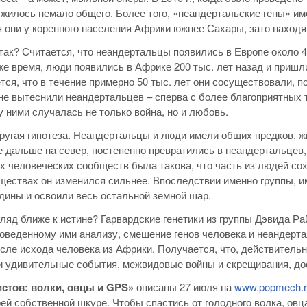
жилось немало общего. Более того, «неандертальские гены» им
 они у коренного населения Африки южнее Сахары, зато находят
так? Считается, что неандертальцы появились в Европе около 4
 же время, люди появились в Африке 200 тыс. лет назад и пришл
тся, что в течение примерно 50 тыс. лет они сосуществовали, 
не вытеснили неандертальцев – сперва с более благоприятных т
 ними случалась не только война, но и любовь.
ругая гипотеза. Неандертальцы и люди имели общих предков, жи
е дальше на север, постепенно превратились в неандертальцев,
 человеческих сообществ была такова, что часть из людей сох
ществах он изменился сильнее. Впоследствии именно группы, и
дины и освоили весь остальной земной шар.
гляд ближе к истине? Гарвардские генетики из группы Дэвида Ра
оведенному ими анализу, смешение генов человека и неандертал
сле исхода человека из Африки. Получается, что, действительно
 удивительные события, межвидовые войны и скрещивания, до
истов: волки, овцы и GPS»
описаны 27 июля на
www.popmech.r
оей собственной шкуре. Чтобы спастись от голодного волка, овца