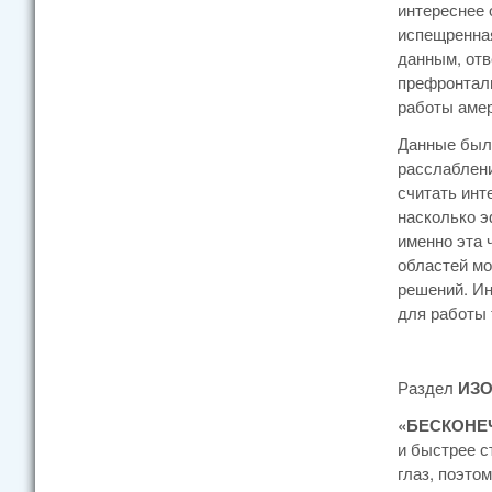
интереснее 
испещренная
данным, отв
префронталь
работы амер
Данные были
расслаблени
считать инт
насколько э
именно эта 
областей мо
решений. Ин
для работы 
Раздел
ИЗ
«БЕСКОНЕ
и быстрее с
глаз, поэто