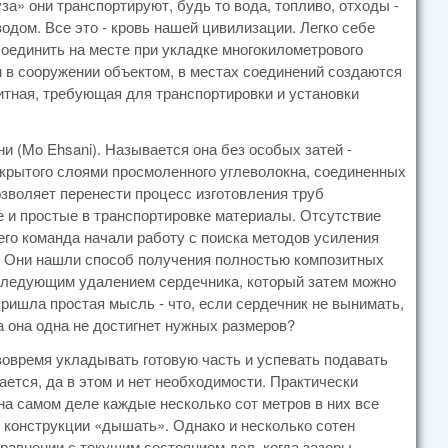
а» они транспортируют, будь то вода, топливо, отходы -
дом. Все это - кровь нашей цивилизации. Легко себе
соединить на месте при укладке многокилометрового
 в сооружении объектом, в местах соединений создаются
ритная, требующая для транспортировки и установки
 (Mo Ehsani). Называется она без особых затей -
, покрытого слоями просмоленного углеволокна, соединенных
озволяет перенести процесс изготовления труб
 и простые в транспортировке материалы. Отсутствие
его команда начали работу с поиска методов усиления
 Они нашли способ получения полностью композитных
оследующим удалением сердечника, который затем можно
ришла простая мысль - что, если сердечник не вынимать,
а она одна не достигнет нужных размеров?
вовремя укладывать готовую часть и успевать подавать
ается, да в этом и нет необходимости. Практически
на самом деле каждые несколько сот метров в них все
 конструкции «дышать». Однако и несколько сотен
равнении с текущим состоянием дел, когда зазоры-