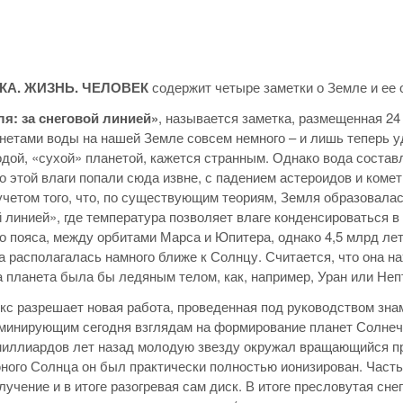
КА. ЖИЗНЬ. ЧЕЛОВЕК
содержит четыре заметки о Земле и ее 
ля: за снеговой линией»
, называется заметка, размещенная 2
нетами воды на нашей Земле совсем немного – и лишь теперь уд
дой, «сухой» планетой, кажется странным. Однако вода соста
 этой влаги попали сюда извне, с падением астероидов и комет
учетом того, что, по существующим теориям, Земля образовалас
й линией», где температура позволяет влаге конденсироваться 
о пояса, между орбитами Марса и Юпитера, однако 4,5 млрд ле
а располагалась намного ближе к Солнцу. Считается, что она 
 планета была бы ледяным телом, как, например, Уран или Непту
кс разрешает новая работа, проведенная под руководством знаме
минирующим сегодня взглядам на формирование планет Солнечн
иллиардов лет назад молодую звезду окружал вращающийся про
ного Солнца он был практически полностью ионизирован. Часть
лучение и в итоге разогревая сам диск. В итоге пресловутая сн