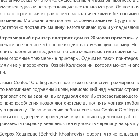
имеются едва ли не через каждые несколько метров. Легкость ис
х транспортировки в сравнении с металлическими и бетонными
 по мнению Мо Эзани и его коллег, особенно заметны будут при 
достаточно доставить машину, изготавливающую и укладывающ
й трехмерный принтер построит дом за 20 часов времени»,
у
печати все больше и больше входят в окружающий нас мир. Но
товить небольшие предметы, детали механизмов или сами механ
жны огромные трехмерные принтеры. Одним из таких принтеров я
лями из университета Южной Калифорнии, которая может «напе
ни.
стемы Contour Crafting лежат все те же технологии трехмерной
м-то напоминает подъемный кран, нависающий над местом строи
страивает стены здания, выкладывая слои быстрозастывающего б
 приспособления позволяют системе выполнять монтаж трубопр
ую проводку. По завершению работы системы Contour Crafting о
новки окон, дверей и проведения внутренних отделочных работ.
роизвести покраску внешних стен и уложить черепицу на крышу
ехрох Хошневис (Behrokh Khoshnevis) говорит, что использовани