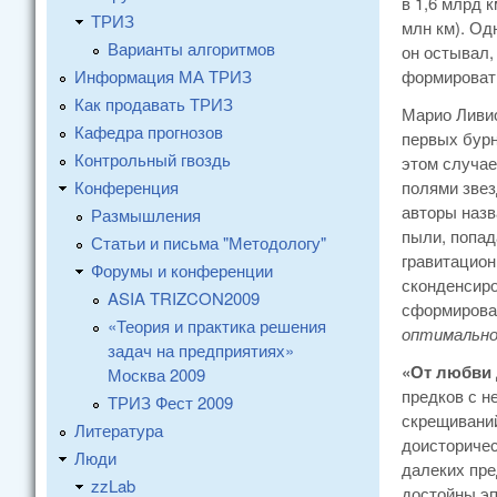
в 1,6 млрд 
ТРИЗ
млн км). Од
Варианты алгоритмов
он остывал,
Информация МА ТРИЗ
формироват
Как продавать ТРИЗ
Марио Ливио
Кафедра прогнозов
первых бурн
Контрольный гвоздь
этом случае
Конференция
полями звез
авторы назв
Размышления
пыли, попад
Статьи и письма "Методологу"
гравитацион
Форумы и конференции
сконденсиро
ASIA TRIZCON2009
сформировал
«Теория и практика решения
оптимально
задач на предприятиях»
«От любви 
Москва 2009
предков с н
ТРИЗ Фест 2009
скрещиваний
Литература
доисторичес
Люди
далеких пре
zzLab
достойны эп