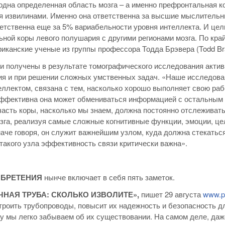
одна определенная область мозга – а именно префронтальная ко
 извилинами. Именно она ответственна за высшие мыслительн
етственна еще за 5% вариабельности уровня интеллекта. И цел
ной коры левого полушария с другими регионами мозга. По кра
иканские ученые из группы профессора Тодда Брэвера (Todd Bra
 получены в результате томографического исследования актив
я и при решении сложных умственных задач. «Наше исследование
еллектом, связана с тем, насколько хорошо выполняет свою раб
ффективна она может обмениваться информацией с остальным м
часть коры, насколько мы знаем, должна постоянно отслеживат
зга, реализуя самые сложные когнитивные функции, эмоции, це
аче говоря, он служит важнейшим узлом, куда должна стекатьс
такого узла эффективность связи критически важна».
ОБРЕТЕНИЯ
нынче включает в себя пять заметок.
ЧНАЯ ТРУБА: СКОЛЬКО ИЗВОЛИТЕ»,
пишет 29 августа
www.p
троить трубопроводы, повысит их надежность и безопасность д
му мы легко забываем об их существовании. На самом деле, да