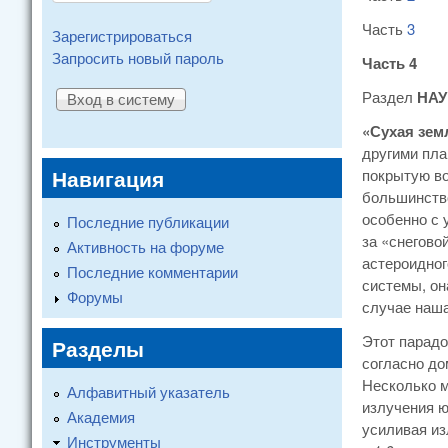
Часть
3
Зарегистрироваться
Запросить новый пароль
Часть 4
Раздел
НАУ
«Сухая зем
другими пла
Навигация
покрытую во
большинство
особенно с 
Последние публикации
за «снегово
Активность на форуме
астероидног
Последние комментарии
системы, он
Форумы
случае наша
Этот парадо
Разделы
согласно до
Несколько м
Алфавитный указатель
излучения ю
Академия
усиливая из
Инструменты