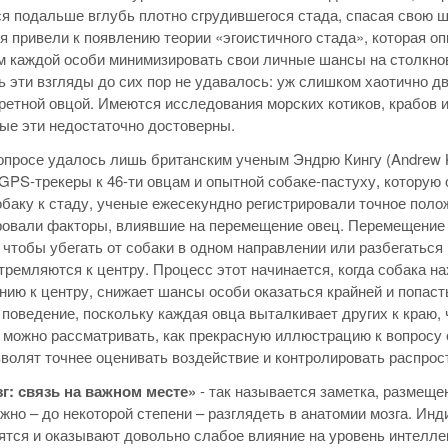
я подальше вглубь плотно сгрудившегося стада, спасая свою 
 привели к появлению теории «эгоистичного стада», которая оп
 каждой особи минимизировать свои личные шансы на столкнов
ь эти взгляды до сих пор не удавалось: уж слишком хаотично д
ретной овцой. Имеются исследования морских котиков, крабов и
ые эти недостаточно достоверны.
опросе удалось лишь британским ученым Эндрю Кингу (Andrew K
GPS-трекеры к 46-ти овцам и опытной собаке-пастуху, которую 
баку к стаду, ученые ежесекундно регистрировали точное полож
овали факторы, влиявшие на перемещение овец. Перемещение э
, чтобы убегать от собаки в одном направлении или разбегаться
тремляются к центру. Процесс этот начинается, когда собака нах
нию к центру, снижает шансы особи оказаться крайней и попасть
 поведение, поскольку каждая овца выталкивает других к краю,
можно рассматривать, как прекрасную иллюстрацию к вопросу о
озволят точнее оценивать воздействие и контролировать распро
г: связь на важном месте»
- так называется заметка, размеще
жно – до некоторой степени – разглядеть в анатомии мозга. Ин
ятся и оказывают довольно слабое влияние на уровень интеллект