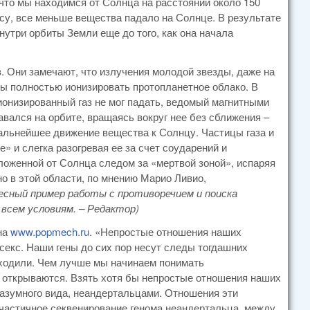
 что мы находимся от Солнца на расстоянии около 150
су, все меньше вещества падало на Солнце. В результате
нутри орбиты Земли еще до того, как она начала
. Они замечают, что излучения молодой звезды, даже на
бы полностью ионизировать протопланетное облако. В
онизированный газ не мог падать, ведомый магнитными
тавался на орбите, вращаясь вокруг нее без сближения –
дальнейшее движение вещества к Солнцу. Частицы газа и
» и слегка разогревая ее за счет соударений и
оложенной от Солнца следом за «мертвой зоной», испаряя
но в этой области, по мнению Марио Ливио,
сный пример работы с противоречием и поиска
всем условиям. – Редактор)
на
www.popmech.ru
. «Непростые отношения наших
екс. Наши гены до сих пор несут следы тогдашних
исходили. Чем лучше мы начинаем понимать
м открываются. Взять хотя бы непростые отношения наших
разумного вида, неандертальцами. Отношения эти
о частичное секвенирование генома неандертальца, между