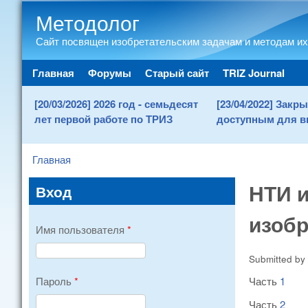
Методолог
Сайт посвящен изобретательским задачам и методам их
Main menu
Главная
Форумы
Старый сайт
TRIZ Journal
[20/03/2026] 2026 год - семьдесят
[23/04/2022] Зак
лет первой работе по ТРИЗ
доступным для в
Главная
You are here
НТИ и
Вход
изоб
Имя пользователя
*
Submitted by
Часть
1
Пароль
*
Часть
2