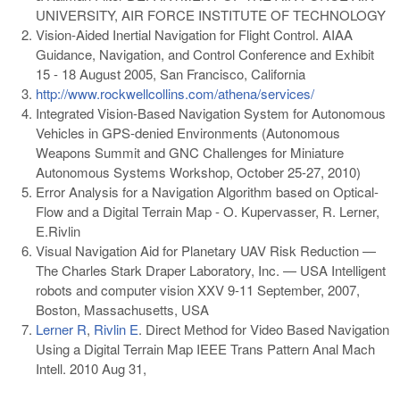
UNIVERSITY, AIR FORCE INSTITUTE OF TECHNOLOGY
Vision-Aided Inertial Navigation for Flight Control. AIAA
Guidance, Navigation, and Control Conference and Exhibit
15 - 18 August 2005, San Francisco, California
http://www.rockwellcollins.com/athena/services/
Integrated Vision-Based Navigation System for Autonomous
Vehicles in GPS-denied Environments (Autonomous
Weapons Summit and GNC Challenges for Miniature
Autonomous Systems Workshop, October 25-27, 2010)
Error Analysis for a Navigation Algorithm based on Optical-
Flow and a Digital Terrain Map - O. Kupervasser, R. Lerner,
E.Rivlin
Visual Navigation Aid for Planetary UAV Risk Reduction —
The Charles Stark Draper Laboratory, Inc. — USA Intelligent
robots and computer vision XXV 9-11 September, 2007,
Boston, Massachusetts, USA
Lerner R
,
Rivlin E
. Direct Method for Video Based Navigation
Using a Digital Terrain Map
IEEE Trans Pattern Anal Mach
Intell.
2010 Aug 31,