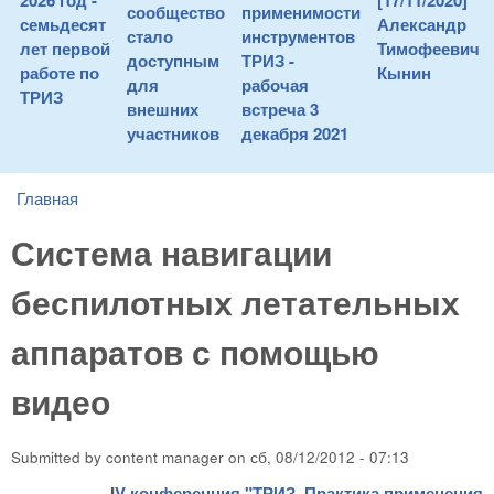
2026 год -
[17/11/2020]
сообщество
применимости
семьдесят
Александр
стало
инструментов
лет первой
Тимофеевич
доступным
ТРИЗ -
работе по
Кынин
для
рабочая
ТРИЗ
внешних
встреча 3
участников
декабря 2021
Главная
You are here
Система навигации
беспилотных летательных
аппаратов с помощью
видео
Submitted by
content manager
on
сб, 08/12/2012 - 07:13
I
V конференция "ТРИЗ. Практика применения