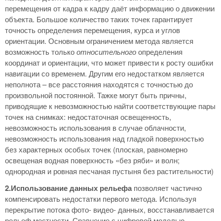
перемещения от кадра к кадру даёт информацию о движении
объекта. Большое количество таких точек гарантирует
точность определения перемещения, курса и углов
ориентации. Основным ограничением метода является
возможность только
относительного
определения
координат и ориентации, что может привести к росту ошибки
навигации со временем. Другим его недостатком является
неполнота – все расстояния находятся с точностью до
произвольной постоянной. Тажке могут быть причны,
приводящие к невозможностью найти соответствующие пары
точек на снимках: недостаточная освещенность,
невозможность использования в случае облачности,
невозможность использования над гладкой поверхностью
без характерных особых точек (плоская, равномерно
освещеная водная поверхность «без ряби» и волн;
однородная и ровная песчаная пустыня без растительности)
2.Использование данных рельефа
позволяет частично
компенсировать недостатки первого метода. Используя
перекрытие потока фото- видео- данных, восстанавливается
рельеф местности. Сравнение с цифровой моделью