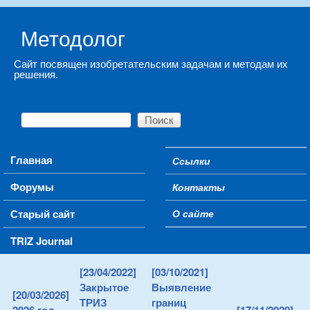
Skip to main content
Методолог
Сайт посвящен изобретательским задачам и методам их
решения.
Поиск
Форма поиска
Main menu
Главная
Ссылки
Secondary menu
Форумы
Контакты
Старый сайт
О сайте
TRIZ Journal
[23/04/2022]
[03/10/2021]
Закрытое
Выявление
[20/03/2026]
ТРИЗ
границ