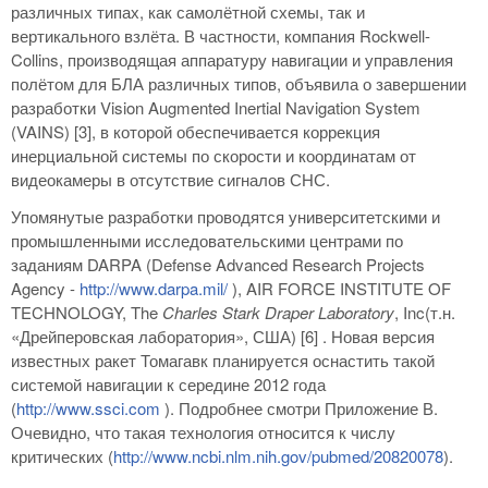
различных типах, как самолётной схемы, так и
вертикального взлёта. В частности, компания Rockwell-
Collins, производящая аппаратуру навигации и управления
полётом для БЛА различных типов, объявила о завершении
разработки Vision Augmented Inertial Navigation System
(VAINS) [3], в которой обеспечивается коррекция
инерциальной системы по скорости и координатам от
видеокамеры в отсутствие сигналов СНС.
Упомянутые разработки проводятся университетскими и
промышленными исследовательскими центрами по
заданиям DARPA (Defense Advanced Research Projects
Agency -
http://www.darpa.mil/
), AIR FORCE INSTITUTE OF
TECHNOLOGY, The
Charles
Stark
Draper
Laboratory
, Inc(т.н.
«Дрейперовская лаборатория», США) [6] . Новая версия
известных ракет Томагавк планируется оснастить такой
системой навигации к середине 2012 года
(
http://www.ssci.com
). Подробнее смотри Приложение В.
Очевидно, что такая технология относится к числу
критических (
http://www.ncbi.nlm.nih.gov/pubmed/20820078
).