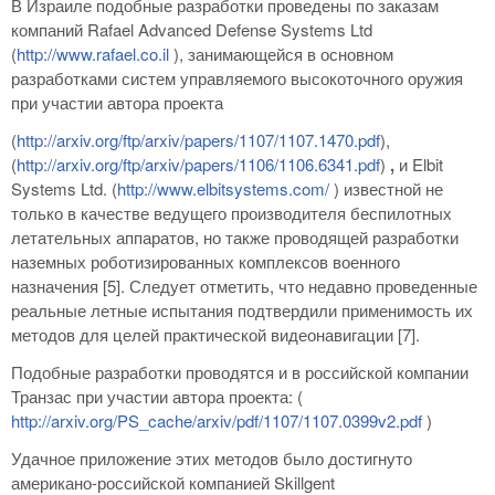
В Израиле подобные разработки проведены по заказам
компаний Rafael Advanced Defense Systems Ltd
(
http://www.rafael.co.il
), занимающейся в основном
разработками систем управляемого высокоточного оружия
при участии автора проекта
(
http://arxiv.org/ftp/arxiv/papers/1107/1107.1470.pdf
),
(
http://arxiv.org/ftp/arxiv/papers/1106/1106.6341.pdf
)
,
и Elbit
Systems Ltd. (
http://www.elbitsystems.com/
) известной не
только в качестве ведущего производителя беспилотных
летательных аппаратов, но также проводящей разработки
наземных роботизированных комплексов военного
назначения [5]. Следует отметить, что недавно проведенные
реальные летные испытания подтвердили применимость их
методов для целей практической видеонавигации [7].
Подобные разработки проводятся и в российской компании
Транзас при участии автора проекта: (
http://arxiv.org/PS_cache/arxiv/pdf/1107/1107.0399v2.pdf
)
Удачное приложение этих методов было достигнуто
американо-российской компанией Skillgent