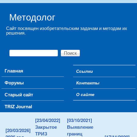
Skip to main content
Методолог
Сайт посвящен изобретательским задачам и методам их
решения.
Поиск
Форма поиска
Main menu
Главная
Ссылки
Secondary menu
Форумы
Контакты
Старый сайт
О сайте
TRIZ Journal
[23/04/2022]
[03/10/2021]
Закрытое
Выявление
[20/03/2026]
ТРИЗ
границ