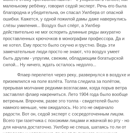
маленькому ребёнку, говорил седой эксперт. Речь его была
благородна и убедительна, он спасал Уилбера от опасной
ошибки. Кажется, у одной пожилой дамы даже навернулись
слёзы умиления... Воздух был спёрт, а Уилбер
действительно не мог оспорить длинные ряды аккуратно
проставленных крючочков в монографии профессора. Да и
не хотел. Ему просто было скучно и грустно. Ведь эти
замечательные люди просто не знают, что воздух умеет
быть другим - упругим, свежим, обладающим богатырской
силой... Ну ничего, ждать осталось недолго...
Флаер перелетел через реку, развернулся в воздухе и
приземлился на поле взлёта. Толпа следила за полётом,
прерывая молчание редкими возгласами, когда порыв ветра
заставлял флаер накрениться. Лето 1904 года было вообще
ветреным. Впрочем, разве это толпа - свидетелей было
намного меньше, чем ожидалось. Но это не омрачало
радости. Вот он, седой эксперт с сосредоточенным лицом.
Всего три газетчика с похожими лицами и жвачкой во рту - но
для начала достаточно. Уилбер не спеша, шатаясь то ли от