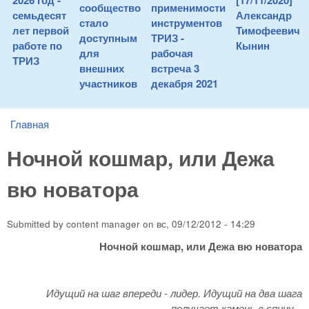
2026 год -
[17/11/2020]
сообщество
применимости
семьдесят
Александр
стало
инструментов
лет первой
Тимофеевич
доступным
ТРИЗ -
работе по
Кынин
для
рабочая
ТРИЗ
внешних
встреча 3
участников
декабря 2021
Главная
You are here
Ночной кошмар, или Дежа
вю новатора
Submitted by
content manager
on
вс, 09/12/2012 - 14:29
Ночной кошмар, или Дежа вю новатора
Идущий на шаг впереди - лидер. Идущий на два шага
получает камень в спину...