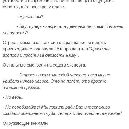
усталости и напряжения, то ли от пьянящего ощущения
счастья, шёл навстречу славе...
-
Ну как вам
?
-
Вау, супер
! - закричала девчонка лет семи.
Ты меня
покатаешь
?
Строгая мама, изо всех сил старавшаяся не видеть
происходящее, одёрнула её и прошептала "
Храни нас
господи и прости за дерзость нашу
".
Остальные смотрели на седого эксперта.
-
Строго говоря, молодой человек, пока мы не
увидели ничего нового. Это не полёт, это просто
затяжной прыжок.
- Но ведь...
- Не перебивайте! Мы пришли ради Вас и терпеливо
ожидали обещанного чуда. Теперь и Вы имейте терпение!
Окружающие внимали.