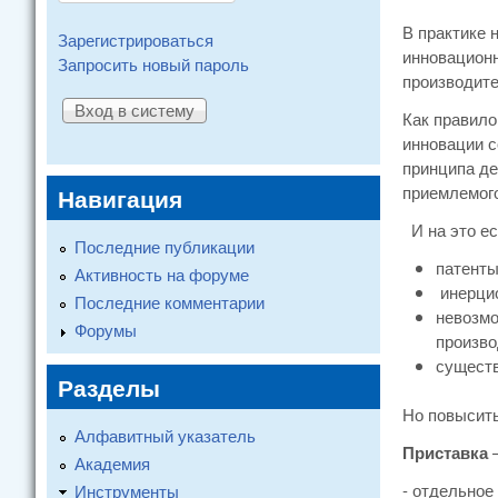
В практике 
Зарегистрироваться
инновационн
Запросить новый пароль
производите
Как правило
инновации с
принципа де
приемлемого
Навигация
И на это ес
Последние публикации
патенты
Активность на форуме
инерцио
Последние комментарии
невозмо
Форумы
произво
существ
Разделы
Но повысить
Алфавитный указатель
Приставка
Академия
- отдельное
Инструменты