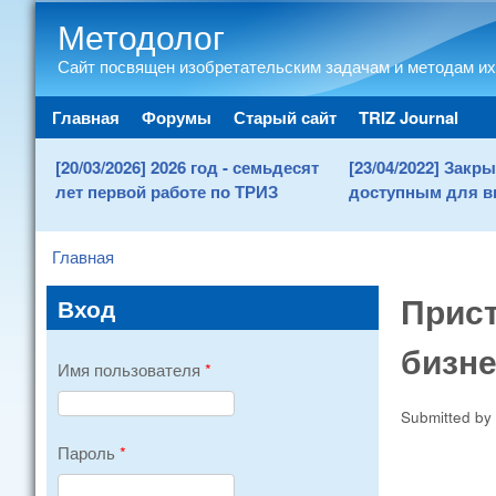
Методолог
Сайт посвящен изобретательским задачам и методам их
Main menu
Главная
Форумы
Старый сайт
TRIZ Journal
[20/03/2026] 2026 год - семьдесят
[23/04/2022] Зак
лет первой работе по ТРИЗ
доступным для в
Главная
You are here
Прист
Вход
бизн
Имя пользователя
*
Submitted by
Пароль
*