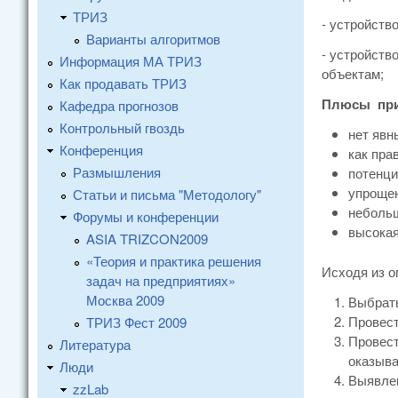
ТРИЗ
- устройств
Варианты алгоритмов
- устройст
Информация МА ТРИЗ
объектам;
Как продавать ТРИЗ
Плюсы при
Кафедра прогнозов
Контрольный гвоздь
нет явн
Конференция
как пра
Размышления
потенци
упрощен
Статьи и письма "Методологу"
небольш
Форумы и конференции
высока
ASIA TRIZCON2009
«Теория и практика решения
Исходя из 
задач на предприятиях»
Москва 2009
Выбрать
Провест
ТРИЗ Фест 2009
Провест
Литература
оказыва
Люди
Выявлен
zzLab