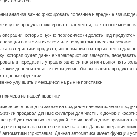
щих объектов.
нии анализа важно фиксировать полезные и вредные взаимоде
зе внутри продукта фиксировать элементы, на которые можно в
 операции, которые нужно периодически делать над продуктом
операции в автоматическом или полуавтоматическом режиме.
 характеристики продукта, информация о которых ценна для по
ку, которая будет данные характеристики замерять, передавать
ровать и передавать управляющие сигналы или выполнять роль
 какие дополнительные функции мог бы выполнять продукт и сд
ет данные функции
енно улучшить имеющиеся на рынке приставки
 примера из нашей практики.
имере речь пойдет о заказе на создание инновационного прод
аказчик продавал данные фильтры для частных домов и кварти
и не требуют сменных катриджей. Но их необходимо промывать ч
ьтре и открыть на короткое время клапан. Данная операция мо
 автоматики (приставка). Данная автоматика имеет функции ус