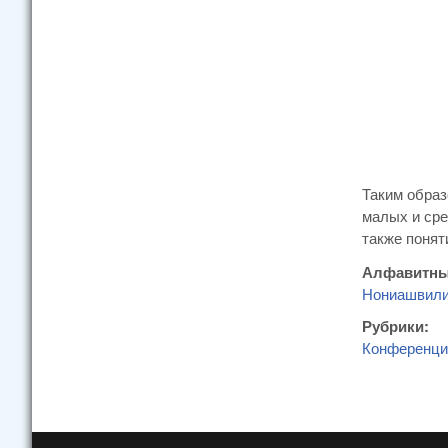
Таким образ
малых и сре
также понят
Алфавитны
Нониашвили
Рубрики:
Конференци