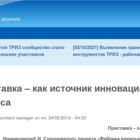
Skip to main content
 решения.
рытое ТРИЗ сообщество стало
[03/10/2021] Выявление гра
нешних участников
инструментов ТРИЗ - рабочая
авка – как источник инноваци
еса
content manager
on
пн, 24/02/2014 - 04:32
Приставка – 
НониашвилиА.И. Сооснователь проекта «Фабрика идеаль