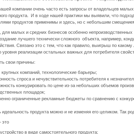
нашей компании очень часто есть запросы от владельцев малых 
ого продукта. И в ходе нашей практики мы выявили, что под
лями продуктов применимы и здесь, но с небольшим смещением
, для малых и средних бизнесов особенно непроизводственных
оздание лучшего технически сложного объекта, например, конд
йствия. Связано это с тем, что как правило, выигрыш по какому
 уровня реализации остальных важных для потребителя свойст
ть свои причины:
 крупных компаний, технологические барьеры;
нность спроса и нечувствительность потребителя к незначит
жность конкурировать по цене из-за небольших объемов произ
дственных площадок;
енно ограниченные рекламные бюджеты по сравнению с конкур
 идеальность продукта можно и не изменяя его целиком. Так ро
– это
 устройство в виде самостоятельного продукта;