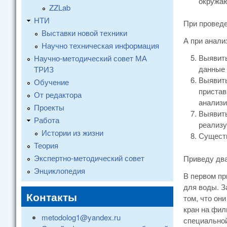
окружаю
ZZLab
НТИ
При проведе
Выставки новой техники
А при анали
Научно техническая информация
Выявить
Научно-методический совет МА
данные 
ТРИЗ
Выявить
Обучение
пристав
От редактора
анализи
Проекты
Выявить
Работа
реализу
Истории из жизни
Существ
Теория
Экспертно-методический совет
Приведу два
Энциклопедия
В первом пр
для воды. З
Контакты
том, что он
кран на фил
metodolog1@yandex.ru
специальной