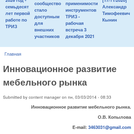
2026 год -
[17/11/2020]
сообщество
применимости
семьдесят
Александр
стало
инструментов
лет первой
Тимофеевич
доступным
ТРИЗ -
работе по
Кынин
для
рабочая
ТРИЗ
внешних
встреча 3
участников
декабря 2021
Главная
You are here
Инновационное развитие
мебельного рынка
Submitted by
content manager
on
пн, 03/03/2014 - 08:33
Инновационное развитие мебельного рынка.
О.В. Копылова
E-mail:
3463031@gmail.com