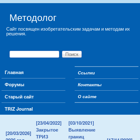
Skip to main content
Методолог
Сайт посвящен изобретательским задачам и методам их
решения.
Поиск
Форма поиска
Main menu
Главная
Ссылки
Secondary menu
Форумы
Контакты
Старый сайт
О сайте
TRIZ Journal
[23/04/2022]
[03/10/2021]
Закрытое
Выявление
[20/03/2026]
ТРИЗ
границ