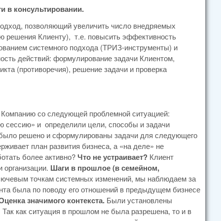
и в консультировании.
 подход, позволяющий увеличить число внедряемых
ю решения Клиенту), т.е. повысить эффективность
зованием системного подхода (ТРИЗ-инструменты) и
ость действий: формулирование задачи Клиентом,
кта (противоречия), решение задачи и проверка
в Компанию со следующей проблемной ситуацией:
ю сессию» и определили цели, способы и задачи
ч было решено и сформулированы задачи для следующего
рживает план развития бизнеса, а «на деле» не
ботать более активно?
Что не устраивает?
Клиент
и организации.
Шаги в прошлое (в семейном,
лючевым точкам системных изменений, мы наблюдаем за
ента была по поводу его отношений в предыдущем бизнесе
Оценка значимого контекста.
Были установлены
Так как ситуация в прошлом не была разрешена, то и в