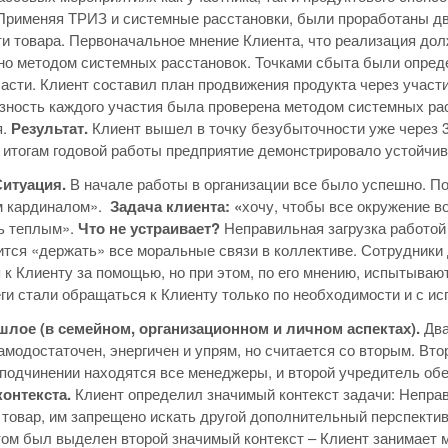
Применяя ТРИЗ и системные расстановки, были проработаны дв
и товара. Первоначальное мнение Клиента, что реализация дол
о методом системных расстановок. Точками сбыта были опред
ласти. Клиент составил план продвижения продукта через участи
ность каждого участия была проверена методом системных рас
я.
Результат.
Клиент вышел в точку безубыточности уже через 
 итогам годовой работы предприятие демонстрировало устойчивы
итуация.
В начале работы в организации все было успешно. По
м кардиналом».
Задача клиента: «
хочу, чтобы все окружение в
ь теплым».
Что не устраивает?
Неправильная загрузка работой
тся «держать» все моральные связи в коллективе. Сотрудники д
к Клиенту за помощью, но при этом, по его мнению, испытывают 
ги стали обращаться к Клиенту только по необходимости и с ис
шлое (в семейном, организационном и личном аспектах).
Два
самодостаточен, энергичен и упрям, но считается со вторым. Вто
о подчинении находятся все менеджеры, и второй учредитель об
контекста.
Клиент определил значимый контекст задачи: Непра
 товар, им запрещено искать другой дополнительный перспекти
ом был выделен второй значимый контекст – Клиент занимает 