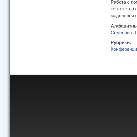
Работа с по
контекстов 
модельной с
Алфавитны
Семенова Л
Рубрики:
Конференци