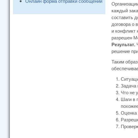
Онлайн форма отправки сообщений
Организаци
каждый зака
составить д
договора о 
и конфликт 
разрешен Ме
Результат.
решение при
Таким образ
обеспечива
Ситуац
Задача 
Что не 
Шаги в 
похожее
Оценка 
Разреш
Проверк