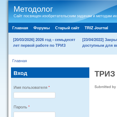
Методолог
Сайт посвящен изобретательским задачам и методам их
Main menu
Главная
Форумы
Старый сайт
TRIZ Journal
[20/03/2026] 2026 год - семьдесят
[23/04/2022] Зак
лет первой работе по ТРИЗ
доступным для в
Главная
You are here
ТРИЗ 
Вход
Submitted by
Имя пользователя
*
Пароль
*