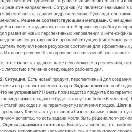
адача казалось тупиковой. А ранее был исполнительным и ини
 и развитие направления. Сотрудник (А) является значимым в 
 эффективность в других подразделениях. Руководитель также о
менилась.
Решение соответствующими методами.
Очевидный
у А и новым сотрудником, оставить А привычную работу и зарпл
для развития новых перспективных направления и интенсифик
разделения существующей и прошлой ситуации (системные расс
дитель получил новое ресурсное состояние для эффективных 
к.
Итоговое решение было проверено в системной расстановке.
То, что казалось трудным, даже невозможным в реализации, о
 с легкостью в течение следующего рабочего дня.
Ситуация.
Есть новый продукт, перспективный для создания
и точки по распространению товара.
Задача клиента:
необходим
Что не устраивает?
Начать производство продукта без гаранти
то период низких продаж не будет затянут (не более 6 месяцев)
й статей расходов и не гарантирует увеличения продаж.
Шаги в
 прошлом у Клиента отсутствовали бизнес-навыки, также отсу
личном аспектах, то есть задача могла быть решена логическ
к.
Оценка значимого контекста.
Было установлено, что наибол
ассовых мероприятиях как участника, так и продуктового спонс