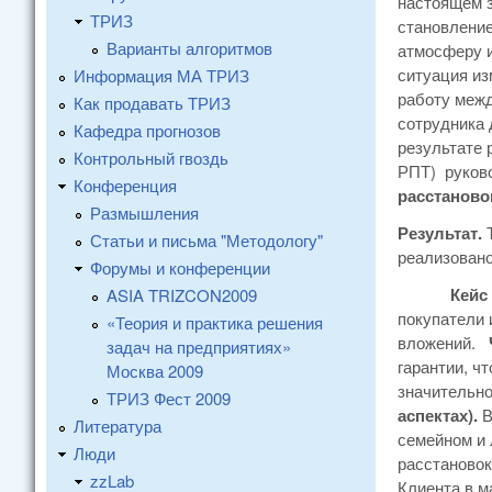
настоящем з
ТРИЗ
становление
Варианты алгоритмов
атмосферу и
ситуация из
Информация МА ТРИЗ
работу межд
Как продавать ТРИЗ
сотрудника 
Кафедра прогнозов
результате 
Контрольный гвоздь
РПТ) руково
Конференция
расстаново
Размышления
Результат.
Статьи и письма "Методологу"
реализовано
Форумы и конференции
Кейс 2. 
ASIA TRIZCON2009
покупатели 
«Теория и практика решения
вложений.
задач на предприятиях»
гарантии, ч
Москва 2009
значительно
ТРИЗ Фест 2009
аспектах).
В
Литература
семейном и 
Люди
расстаново
zzLab
Клиента в м