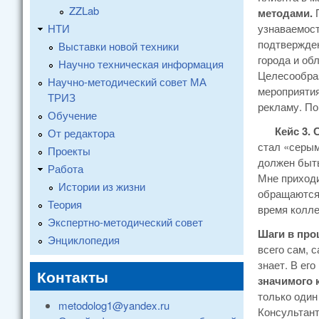
ZZLab
методами.
НТИ
узнаваемост
подтвержден
Выставки новой техники
города и об
Научно техническая информация
Целесообраз
Научно-методический совет МА
мероприяти
ТРИЗ
рекламу. По
Обучение
Кейс 3. С
От редактора
стал «серы
Проекты
должен быт
Работа
Мне приходи
Истории из жизни
обращаются 
Теория
время колле
Экспертно-методический совет
Шаги в про
Энциклопедия
всего сам, 
знает. В ег
Контакты
значимого 
только один
metodolog1@yandex.ru
Консультант