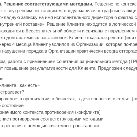
и.
Решение соответствующими методами.
Решение по контекс
з с внутренним поставщиком, предусмаривая штрафные санкции 
окладную записку на имя исполнительного директора о фактах
внутренний поставке». Решение Клиента находится в логическо
находятся в бессознательной области и связаны с нарушением 
тодом системных расстановок. Клиент отказался решать (или 
Через 4 месяца Клиент уволился из Организации, которая по-пр
 нарушении порядка в Организации практически всегда отторгае
ом, работа с применением сочетания рационального метода (ТР
ет повышение результативности для Клиента. Предложен следу
ия
клиента «как есть»
устраивает?
прошлое: в организации, в бизнесах, в деятельности, в семье 
 состояние
значимого контекста противоречия (конфликта)
ение противоречия соответствующими методами
а решения с помощью системных расстановок