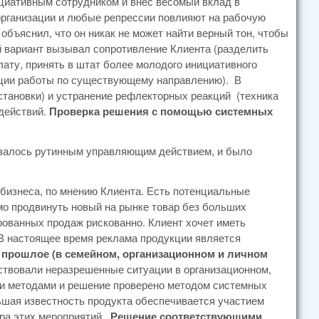
циативным сотрудником и внес весомый вклад в
организации и любые репрессии повлияют на рабочую
бъяснил, что он никак не может найти верный тон, чтобы
 вариант вызывал сопротивление Клиента (разделить
ату, принять в штат более молодого инициативного
ации работы по существующему направлению). В
тановки) и устранение рефлекторных реакций (техника
действий.
Проверка решения с помощью системных
казалось рутинным управляющим действием, и было
 бизнеса, по мнению Клиента. Есть потенциальные
о продвинуть новый на рынке товар без больших
рованных продаж рискованно. Клиент хочет иметь
. В настоящее время реклама продукции является
 прошлое (в семейном, организационном и личном
тствовали неразрешенные ситуации в организационном,
ими методами и решение проверено методом системных
ьшая известность продукта обеспечивается участием
ора этих мероприятий.
Решение соответствующими