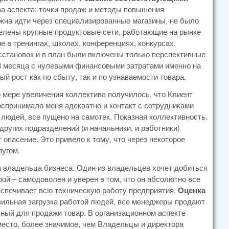
а аспекта: точки продаж и методы повышения
жна идти через специализированные магазины, не было
елены крупные продуктовые сети, работающие на рынке
е в тренингах, школах, конференциях, конкурсах.
становок и в план были включены только перспективные
3 месяца с нулевыми финансовыми затратами именно на
й рост как по сбыту, так и по узнаваемости товара.
 мере увеличения коллектива получилось, что Клиент
оспринимало меня адекватно и контакт с сотрудниками
 людей, все пущено на самотек. Показная коллективность.
ругих подразделений (и начальники, и работники)
опасение. Это привело к тому, что через некоторое
пугом.
 владельца бизнеса. Один из владельцев хочет добиться
рой – самодоволен и уверен в том, что он абсолютно все
еспечивает всю техническую работу предприятия.
Оценка
вильная загрузка работой людей, все менеджеры продают
вный для продажи товар. В организационном аспекте
место, более значимое, чем Владельцы и директора