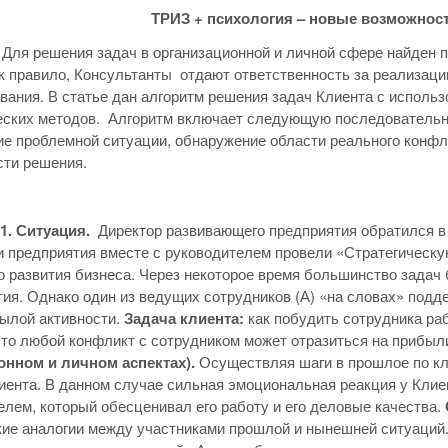
ТРИЗ + психология – новые возможност
.
Для решения задач в организационной и личной сфере найден
к правило, Консультанты отдают ответственность за реализаци
вания. В статье дан алгоритм решения задач Клиента с исполь
еских методов. Алгоритм включает следующую последовательн
е проблемной ситуации, обнаружение области реального конфли
ости решения.
 Ситуация.
Директор развивающего предприятия обратился 
 предприятия вместе с руководителем провели «Стратегическу
 развития бизнеса. Через некоторое время большинство зада
тия. Однако один из ведущих сотрудников (А) «на словах» подде
ылой активности.
Задача клиента:
как побудить сотрудника ра
что любой конфликт с сотрудником может отразиться на прибыл
онном и личном аспектах).
Осуществляя шаги в прошлое по к
иента. В данном случае сильная эмоциональная реакция у Кли
елем, который обесценивал его работу и его деловые качества.
ие аналогии между участниками прошлой и нынешней ситуаций. 