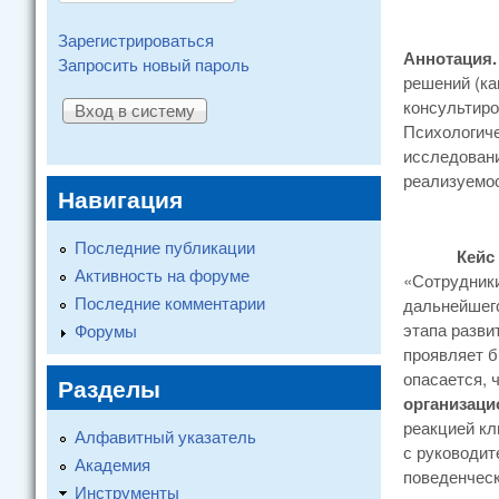
Зарегистрироваться
Аннотация
Запросить новый пароль
решений (ка
консультиро
Психологич
исследовани
реализуем
Навигация
Последние публикации
Кейс 1.
Активность на форуме
«Сотрудники
Последние комментарии
дальнейшего
этапа разви
Форумы
проявляет б
опасается, 
Разделы
организаци
реакцией кл
Алфавитный указатель
с руководит
Академия
поведенческ
Инструменты