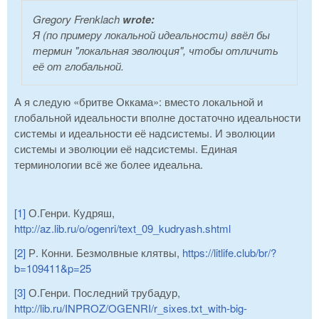
Gregory Frenklach
wrote:
Я (по примеру локальной идеальности) ввёл бы
термин "локальная эволюция", чтобы отличить
её от глобальной.
А я следую «бритве Оккама»: вместо локальной и
глобальной идеальности вполне достаточно идеальности
системы и идеальности её надсистемы. И эволюции
системы и эволюции её надсистемы. Единая
терминологии всё же более идеальна.
[1]
О.Генри. Кудряш,
http://az.lib.ru/o/ogenri/text_09_kudryash.shtml
[2]
Р. Конни. Безмолвные клятвы,
https://litlife.club/br/?
b=109411&p=25
[3]
О.Генри. Последний трубадур,
http://lib.ru/INPROZ/OGENRI/r_sixes.txt_with-big-