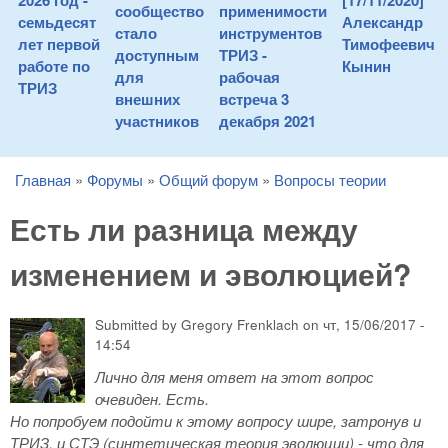
2026 год -
[17/11/2020]
сообщество
применимости
семьдесят
Александр
стало
инструментов
лет первой
Тимофеевич
доступным
ТРИЗ -
работе по
Кынин
для
рабочая
ТРИЗ
внешних
встреча 3
участников
декабря 2021
Главная
»
Форумы
»
Общий форум
»
Вопросы теории
You are here
Есть ли разница между
изменением и эволюцией?
Submitted by
Gregory Frenklach
on
чт, 15/06/2017 -
14:54
Лично для меня ответ на этот вопрос
очевиден. Есть.
Но попробуем подойти к этому вопросу шире, затронув и
ТРИЗ, и СТЭ (синтетическая теория эволюции) - что для