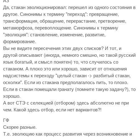
АЗ
Да, стакан эволюционировал: перешел из одного состояния в
другое. Синонимы к термину "переход": превращение,
трансформация, обращение, перерастание, претворение,
метаморфоза, перевоплощение. Синонимы к термину
"эволюция": становление, изменение, развитие,
формирование.
Вы не видите пересечения этих двух списков? И тот, и
другой описывают (иногда, немного смешно, но такой русский
язык богатый, и смысл понятен) то, что случилось со
стаканом. А плохо это или хорошо, зависит от отношения
надсистемы к переходу "целый стакан -> разбитый стакан,
осколки". Если из стакана предполагалось пить, то плохо.
Если в стакан помещали гранату (помните такую задачу?), то
хорошо.
А вот СТЭ с селекцией (отбором) здесь абсолютно не при
чем. Какой здесь отбор, если нет вариантов?!
ГФ
Скорее разные.
Т.е. эволюцию как процесс развития через возникновение и