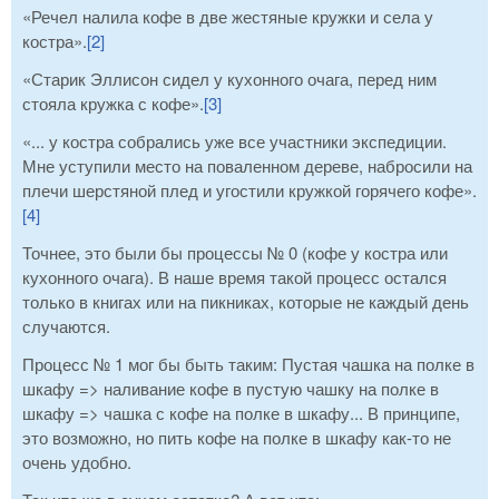
«Речел налила кофе в две жестяные кружки и села у
костра».
[2]
«Старик Эллисон сидел у кухонного очага, перед ним
стояла кружка с кофе».
[3]
«... у костра собрались уже все участники экспедиции.
Мне уступили место на поваленном дереве, набросили на
плечи шерстяной плед и угостили кружкой горячего кофе».
[4]
Точнее, это были бы процессы № 0 (кофе у костра или
кухонного очага). В наше время такой процесс остался
только в книгах или на пикниках, которые не каждый день
случаются.
Процесс № 1 мог бы быть таким: Пустая чашка на полке в
шкафу => наливание кофе в пустую чашку на полке в
шкафу => чашка с кофе на полке в шкафу... В принципе,
это возможно, но пить кофе на полке в шкафу как-то не
очень удобно.