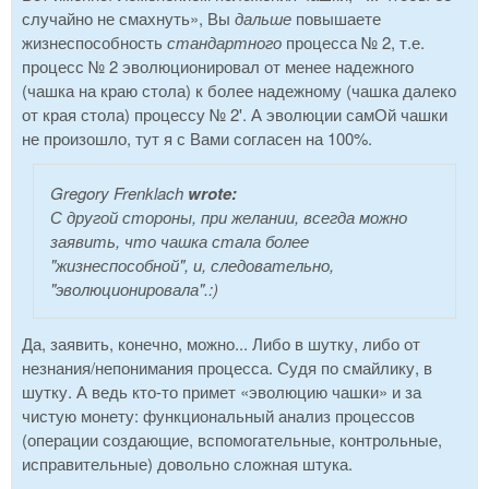
случайно не смахнуть», Вы
дальше
повышаете
жизнеспособность
стандартного
процесса № 2, т.е.
процесс № 2 эволюционировал от менее надежного
(чашка на краю стола) к более надежному (чашка далеко
от края стола) процессу № 2'. А эволюции самОй чашки
не произошло, тут я с Вами согласен на 100%.
Gregory Frenklach
wrote:
С другой стороны,
при желании, всегда можно
заявить
, что чашка стала более
"жизнеспособной", и, следовательно,
"эволюционировала".:)
Да, заявить, конечно, можно... Либо в шутку, либо от
незнания/непонимания процесса. Судя по смайлику, в
шутку. А ведь кто-то примет «эволюцию чашки» и за
чистую монету: функциональный анализ процессов
(операции создающие, вспомогательные, контрольные,
исправительные) довольно сложная штука.