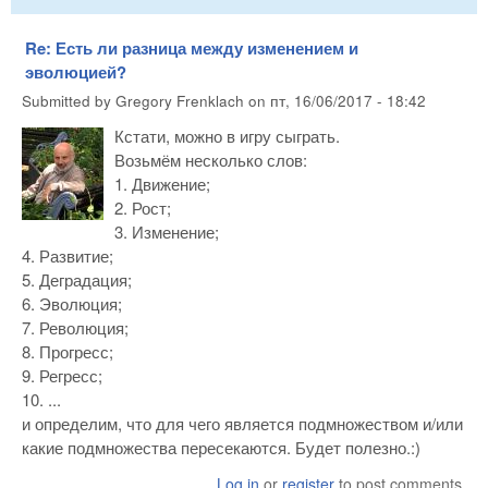
Re: Есть ли разница между изменением и
эволюцией?
Submitted by
Gregory Frenklach
on
пт, 16/06/2017 - 18:42
Кстати, можно в игру сыграть.
Возьмём несколько слов:
1. Движение;
2. Рост;
3. Изменение;
4. Развитие;
5. Деградация;
6. Эволюция;
7. Революция;
8. Прогресс;
9. Регресс;
10. ...
и определим, что для чего является подмножеством и/или
какие подмножества пересекаются. Будет полезно.:)
Log in
or
register
to post comments