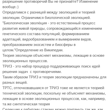
разрешение противоречий Вы не признаёте? Изменение
вообще.:)
Определимся с разницей между эволюцией и теорией
эволюции. Ограничимся биологической эволюцией.
"Биологическая эволю́ция - это естественный процесс
развития живой природы, сопровождающийся изменением
генетического состава популяций, формированием
адаптаций, видообразованием и вымиранием видов,
преобразованием экосистем и биосферы в
целом."Определение из Википедии.
Теория эволюции объясняет механизмы, лежащие в основе
эволюционных процессов.
ТРИЗ - это набор процедур поддерживающих поиск идей
решения задач с противоречиями.
Таким образом ТРИЗ и теория эволюции предназначены для
разных вещей.
ТРТС, отпочковавшаяся от ТРИЗ тоже не является теорией
технической эволюции, поскольку не объясняет механизмы,
лежащие в основе эволюционных процессов, как, например,
та же синтетическая теория
Селекцию к рабитому стакану можно притянуть так же, как