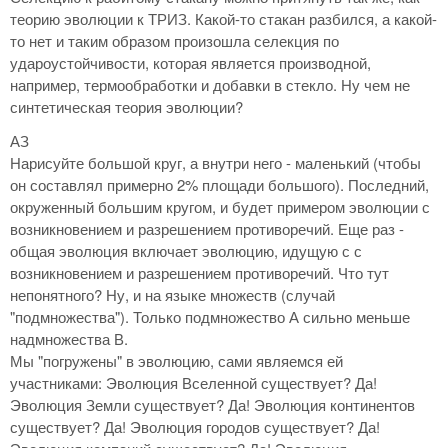
теорию эволюции к ТРИЗ. Какой-то стакан разбился, а какой-
то нет и таким образом произошла селекция по
удароустойчивости, которая является производной,
например, термообработки и добавки в стекло. Ну чем не
синтетическая теория эволюции?
АЗ
Нарисуйте большой круг, а внутри него - маленький (чтобы
он составлял примерно 2% площади большого). Последний,
окруженный большим кругом, и будет примером эволюции с
возникновением и разрешением противоречий. Еще раз -
общая эволюция включает эволюцию, идущую с с
возникновением и разрешением противоречий. Что тут
непонятного? Ну, и на языке множеств (случай
"подмножества"). Только подмножество А сильно меньше
надмножества В.
Мы "погружены" в эволюцию, сами являемся ей
участниками: Эволюция Вселенной существует? Да!
Эволюция Земли существует? Да! Эволюция континентов
существует? Да! Эволюция городов существует? Да!