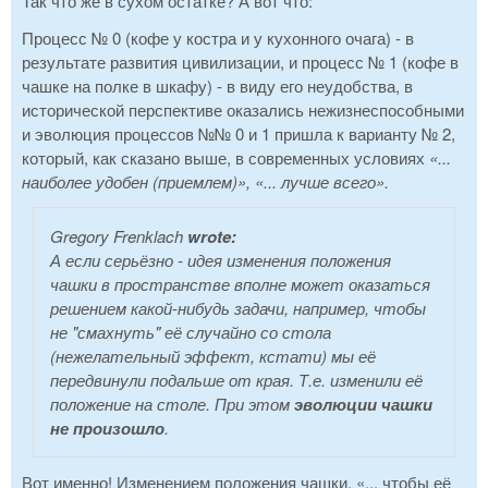
Так что же в сухом остатке? А вот что:
Процесс № 0 (кофе у костра и у кухонного очага) - в
результате развития цивилизации, и процесс № 1 (кофе в
чашке на полке в шкафу) - в виду его неудобства, в
исторической перспективе оказались нежизнеспособными
и эволюция процессов №№ 0 и 1 пришла к варианту № 2,
который, как сказано выше, в современных условиях
«...
наиболее удобен (приемлем)», «... лучше всего».
Gregory Frenklach
wrote:
А если серьёзно - идея изменения положения
чашки в пространстве вполне может оказаться
решением какой-нибудь задачи, например, чтобы
не "смахнуть" её случайно со стола
(нежелательный эффект, кстати) мы её
передвинули подальше от края. Т.е. изменили её
положение на столе. При этом
эволюции чашки
не произошло
.
Вот именно! Изменением положения чашки, «... чтобы её