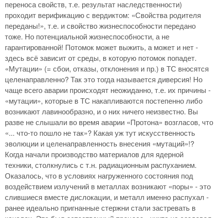
переноса свойств, т.е. результат наследственности)
проходит верификацию с вердиктом: «Свойства родителя
переданы!», т.е. и свойство жизнеспособности передано
тоже. Но потенциальной жизнеспособности, а не
гарантированной! Потомок может выжить, а может и нет -
здесь всё зависит от среды, в которую потомок попадет.
«Мутации» (= сбои, отказы, отклонения и пр.) в ТС вносятся
целенаправленно? Так это тогда называется диверсия! Но
чаще всего аварии происходят неожиданно, т.е. их причины -
«мутации», которые в ТС накапливаются постепенно либо
возникают лавинообразно, и о них ничего неизвестно. Вы
разве не слышали во время аварии «Протона» возгласов, что
«... что-то пошло не так»? Какая уж тут искусственность
эволюции и целенаправленность внесения «мутаций»!?
Когда начали производство материалов для ядерной
техники, столкнулись с т.н. радиационным распуханием.
Оказалось, что в условиях нагруженного состояния под
воздействием излучений в металлах возникают «поры» - это
слившиеся вместе дислокации, и металл именно распухал -
ранее идеально пригнанные стержни стали застревать в