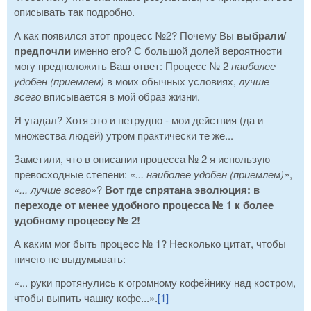
описывать так подробно.
А как появился этот процесс №2? Почему Вы
выбрали/
предпочли
именно его? С большой долей вероятности
могу предположить Ваш ответ: Процесс № 2
наиболее
удобен (приемлем)
в моих обычных условиях,
лучше
всего
вписывается в мой образ жизни.
Я угадал? Хотя это и нетрудно - мои действия (да и
множества людей) утром практически те же...
Заметили, что в описании процесса № 2 я использую
превосходные степени:
«... наиболее удобен (приемлем)»
,
«... лучше всего»
?
Вот где спрятана эволюция: в
переходе от менее удобного процесса № 1 к более
удобному процессу № 2!
А каким мог быть процесс № 1? Несколько цитат, чтобы
ничего не выдумывать:
«... руки протянулись к огромному кофейнику над костром,
чтобы выпить чашку кофе...».
[1]