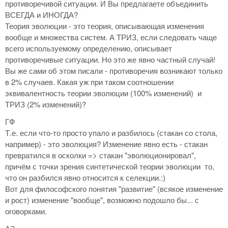
противоречивой ситуации. И Вы предлагаете объединить
ВСЕГДА и ИНОГДА?
Теория эволюции - это теория, описывающая изменения
вообще и множества систем. А ТРИЗ, если следовать чаще
всего используемому определению, описывает
противоречивые ситуации. Но это же явно частный случай!
Вы же сами об этом писали - противоречия возникают только
в 2% случаев. Какая уж при таком соотношении
эквивалентность теории эволюции (100% изменений) и
ТРИЗ (2% изменений)?
ГФ
Т.е. если что-то просто упало и разбилось (стакан со стола,
например) - это эволюция? Изменение явно есть - стакан
превратился в осколки => стакан "эволюционировал",
причём с точки зрения синтетической теории эволюции то,
что он разбился явно относится к селекции.:)
Вот для философского понятия "развитие" (всякое изменение
и рост) изменение "вообще", возможно подошло бы... с
оговорками.