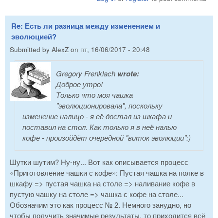
Re: Есть ли разница между изменением и
эволюцией?
Submitted by
AlexZ
on
пт, 16/06/2017 - 20:48
Gregory Frenklach
wrote:
Доброе утро!
Только что моя чашка
"эволюционировала", поскольку
изменение налицо - я её достал из шкафа и
поставил на стол. Как только я в неё налью
кофе - произойдёт очередной "виток эволюции":)
Шутки шутим? Ну-ну... Вот как описывается процесс
«Приготовление чашки с кофе»: Пустая чашка на полке в
шкафу => пустая чашка на столе => наливание кофе в
пустую чашку на столе => чашка с кофе на столе...
Обозначим это как процесс № 2. Немного занудно, но
чтобы получить значимые результаты, то приходится всё