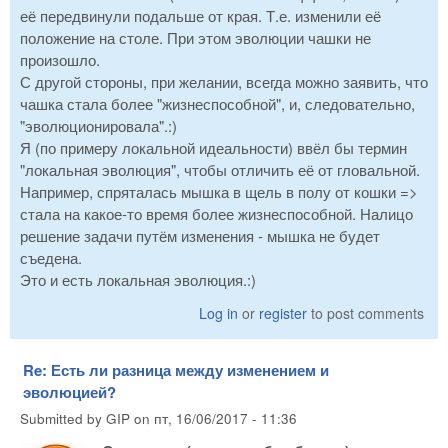
её передвинули подальше от края. Т.е. изменили её
положение на столе. При этом эволюции чашки не
произошло.
С другой стороны, при желании, всегда можно заявить, что
чашка стала более "жизнеспособной", и, следовательно,
"эволюционировала".:)
Я (по примеру локальной идеальности) ввёл бы термин
"локальная эволюция", чтобы отличить её от гловальной.
Например, спряталась мышка в щель в полу от кошки =>
стала на какое-то время более жизнеспособной. Налицо
решение задачи путём изменения - мышка не будет
съедена.
Это и есть локальная эволюция.:)
Log in
or
register
to post comments
Re: Есть ли разница между изменением и
эволюцией?
Submitted by
GIP
on
пт, 16/06/2017 - 11:36