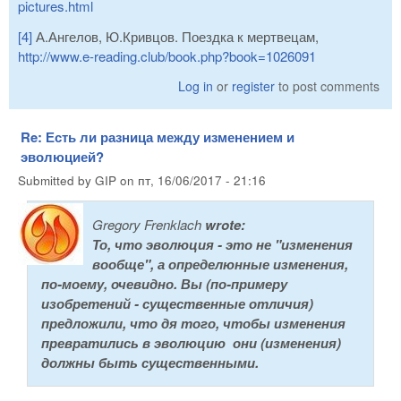
pictures.html
[4]
А.Ангелов, Ю.Кривцов. Поездка к мертвецам,
http://www.e-reading.club/book.php?book=1026091
Log in
or
register
to post comments
Re: Есть ли разница между изменением и
эволюцией?
Submitted by
GIP
on
пт, 16/06/2017 - 21:16
Gregory Frenklach
wrote:
То, что эволюция - это не "изменения
вообще", а определюнные изменения,
по-моему, очевидно. Вы (по-примеру
изобретений - существенные отличия)
предложили, что дя того, чтобы изменения
превратились в эволюцию они (изменения)
должны быть существенными.