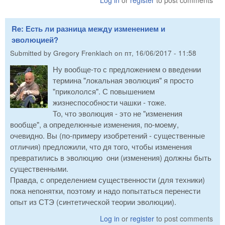
Log in
or
register
to post comments
Re: Есть ли разница между изменением и
эволюцией?
Submitted by
Gregory Frenklach
on
пт, 16/06/2017 - 11:58
Ну вообще-то с предложением о введении
термина "локальная эволюция" я просто
"прикололся". С повышением
жизнеспособности чашки - тоже.
То, что эволюция - это не "изменения
вообще", а определюнные изменения, по-моему,
очевидно. Вы (по-примеру изобретений - существенные
отличия) предложили, что дя того, чтобы изменения
превратились в эволюцию они (изменения) должны быть
существенными.
Правда, с определением существенности (для техники)
пока непонятки, поэтому и надо попытаться перенести
опыт из СТЭ (синтетической теории эволюции).
Log in
or
register
to post comments