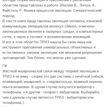
областям представлены в работе Эбелинг В., Энгель А.,
Файстель Р. Физика процессов эволюции. Синергетический
подход.
В тексте книги представлены эволюция человека, языковой
коммуникации, гиперциклов молекул (Эйген), отмечены
эволюционные явления в лазерных средах, в компьютерных
сетях, в науке и технике, в возникновении инноваций...
И вот в этих областях ТРИЗ нашла бы свою нишу как
инструмент приложения универсальных, объективных и
естественных законов эволюции, как механизм разрешения
противоречий. Тем более, что многое уже сделано.
ГФ
Жёсткой иерархической связи между теорией эволюции и
ТРИЗ я не вижу - скорее это две системы с нечёткой (гибкой,
плавающей) иерархией, и, следовательно, взамный перенос
опыта возможен. В одном случае получится вибратор с
телефоном, а в другом - телфон с вибратором. Выбирайте,
чем в данном случае является ТРИЗ - вибратором или
телефоном.:)