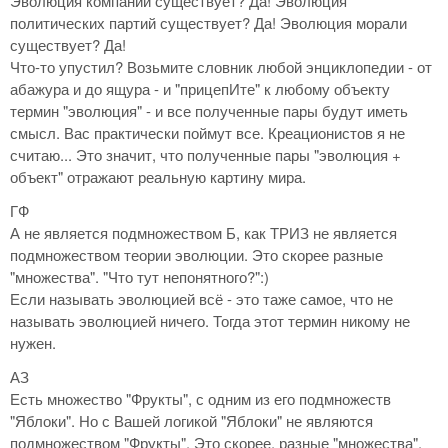
Эволюция компаний существует? Да! Эволюция
политических партий существует? Да! Эволюция морали
существует? Да!
Что-то упустил? Возьмите словник любой энциклопедии - от
абажура и до ящура - и "прицепИте" к любому объекту
термин "эволюция" - и все полученные пары будут иметь
смысл. Вас практически поймут все. Креационистов я не
считаю... Это значит, что полученные пары "эволюция +
объект" отражают реальную картину мира.
ГФ
А не является подмножеством Б, как ТРИЗ не является
подмножеством теории эволюции. Это скорее разные
"множества". "Что тут непонятного?":)
Если называть эволюцией всё - это таже самое, что не
называть эволюцией ничего. Тогда этот термин никому не
нужен.
АЗ
Есть множество "Фрукты", с одним из его подмножеств
"Яблоки". Но с Вашей логикой "Яблоки" не являются
подмножеством "Фрукты". Это скорее, разные "множества".