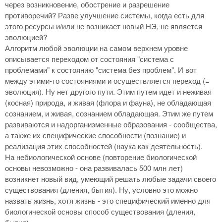
через возникновение, обострение и разрешение
противоречий? Разве улучшение системы, когда есть для
этого ресурсы и/или не возникает новый НЭ, не является
эволюцией?
Алгоритм любой эволюции на самом верхнем уровне
описывается переходом от состояния "система с
проблемами" к состоянию "система без проблем". И вот
между этими-то состояниями и осуществляется переход (=
эволюция). Ну нет другого пути. Этим путем идет и неживая
(косная) природа, и живая (флора и фауна), не обладающая
сознанием, и живая, сознанием обладающая. Этим же путем
развиваются и надорганизменные образования - сообщества,
а также их специфические способности (познание) и
реализация этих способностей (наука как деятельность).
На небиологической основе (повторение биологической
основы невозможно - она развивалась 500 млн лет)
возникнет новый вид, умеющий решать любые задачи своего
существования (дления, бытия). Ну, условно это можно
назвать жизнь, хотя жизнь - это специфический именно для
биологической основы способ существования (дления,