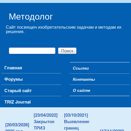
Skip to main content
Методолог
Сайт посвящен изобретательским задачам и методам их
решения.
Поиск
Форма поиска
Main menu
Главная
Ссылки
Secondary menu
Форумы
Контакты
Старый сайт
О сайте
TRIZ Journal
[23/04/2022]
[03/10/2021]
Закрытое
Выявление
[20/03/2026]
ТРИЗ
границ