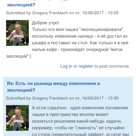
эволюцией?
Submitted by
Gregory Frenklach
on
пт, 16/06/2017 - 10:05
Доброе утро!
Только что моя чашка "эволюционировала",
поскольку изменение налицо - я её достал из
шкафа и поставил на стол. Как только я в неё
налью кофе - произойдёт очередной "виток
эволюции":)
Log in
or
register
to post comments
Re: Есть ли разница между изменением и
эволюцией?
Submitted by
Gregory Frenklach
on
пт, 16/06/2017 - 10:35
А если серьёзно - идея изменения положения
чашки в пространстве вполне может
оказаться решением какой-нибудь задачи,
например, чтобы не "смахнуть" её случайно
со стола (нежелательный эффект, кстати) мы