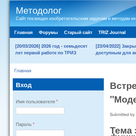
Методолог
Сайт посвящен изобретательским задачам и методам их
Main menu
Главная
Форумы
Старый сайт
TRIZ Journal
[20/03/2026] 2026 год - семьдесят
[23/04/2022] Зак
лет первой работе по ТРИЗ
доступным для в
Главная
You are here
Встре
Вход
"Моде
Имя пользователя
*
Submitted by
Пароль
*
Тема 