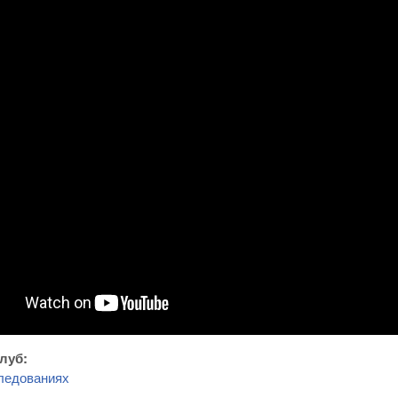
клуб:
ледованиях