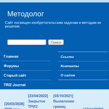
Skip to main content
Методолог
Сайт посвящен изобретательским задачам и методам их
решения.
Поиск
Форма поиска
Main menu
Главная
Ссылки
Secondary menu
Форумы
Контакты
Старый сайт
О сайте
TRIZ Journal
[23/04/2022]
[03/10/2021]
Закрытое
Выявление
[20/03/2026]
ТРИЗ
границ