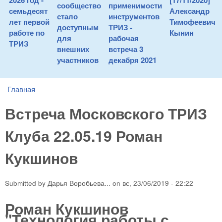
2026 год -
[17/11/2020]
сообщество
применимости
семьдесят
Александр
стало
инструментов
лет первой
Тимофеевич
доступным
ТРИЗ -
работе по
Кынин
для
рабочая
ТРИЗ
внешних
встреча 3
участников
декабря 2021
Главная
You are here
Встреча Московского ТРИЗ
Клуба 22.05.19 Роман
Кукшинов
Submitted by
Дарья Воробьева...
on
вс, 23/06/2019 - 22:22
Роман Кукшинов
"Технология работы с