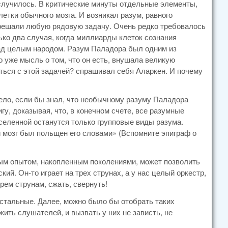
 случилось. В критические минуты отдельные элементы,
етки обычного мозга. И возникал разум, равного
 решали любую рядовую задачу. Очень редко требовалось
ько два случая, когда миллиарды клеток сознания
над целым народом. Разум Паладора был одним из
о уже мысль о том, что он есть, внушала великую
ться с этой задачей? спрашивал себя Аларкен. И почему
дело, если бы знал, что необычному разуму Паладора
у, доказывая, что, в конечном счете, все разумные
селенной останутся только групповые виды разума.
ый мозг был польщен его словами» (Вспомните эпиграф о
ным опытом, накопленным поколениями, может позволить
кий. Он-то играет на трех струнах, а у нас целый оркестр,
трем струнам, сжать, свернуть!
остальные. Далее, можно было бы отобрать таких
ить слушателей, и вызвать у них не зависть, не