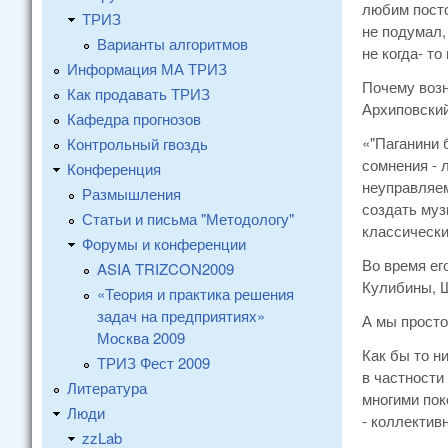
любим посто
ТРИЗ
не подумал,
Варианты алгоритмов
не когда- то
Информация МА ТРИЗ
Почему возн
Как продавать ТРИЗ
Архиповский
Кафедра прогнозов
«"Паганини 
Контрольный гвоздь
сомнения - 
Конференция
неуправляем
Размышления
создать муз
Статьи и письма "Методологу"
классически
Форумы и конференции
Во время ег
ASIA TRIZCON2009
Кулибины, Ш
«Теория и практика решения
задач на предприятиях»
А мы просто
Москва 2009
Как бы то н
ТРИЗ Фест 2009
в частности
Литература
многими пок
Люди
- коллектив
zzLab