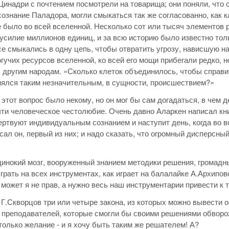
Цинадри с почтением посмотрели на товарища; они поняли, что
ознание Паладора, могли смыкаться так же согласованно, как кл
е было во всей вселенной. Несколько сот или тысяч элементов
усилие миллионов единиц, и за всю историю было известно тол
е смыкались в одну цепь, чтобы отвратить угрозу, нависшую 
гучих ресурсов вселенной, ко всей его мощи прибегали редко, н
 другим народам. «Сколько клеток объединилось, чтобы справи
ялся таким незначительным, в сущности, происшествием?»
 этот вопрос было некому, но он мог бы сам догадаться, в чем 
ти человеческое честолюбие. Очень давно Аларкен написал книг
ртвуют индивидуальным сознанием и наступит день, когда во в
сал он, первый из них; и надо сказать, что огромный дисперсн
динокий мозг, вооруженный знанием методики решения, громад
грать на всех инструментах, как играет на балалайке А.Архиповс
А может я не прав, а нужно весь наш инструментарии привести к 
Г.Скворцов три или четыре закона, из которых можно вывести 
 преподавателей, которые смогли бы своими решениями обворож
 только желание - и я хочу быть таким же решателем! А?