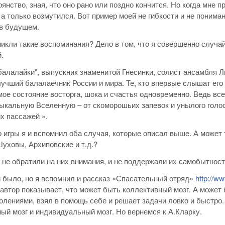
янство, зная, что оно рано или поздно кончится. Но когда мне 
 а только возмутился. Вот пример моей не гибкости и не пониман
 в будущем.
икли такие воспоминания? Дело в том, что я совершенно случай
.
балалайки", выпускник знаменитой Гнесинки, солист ансамбля 
лучший балалаечник России и мира. Те, кто впервые слышат его
ое состояние восторга, шока и счастья одновременно. Ведь все
ыкальную Вселенную – от скоморошьих запевок и унылого голо
х пассажей ».
о игры я и вспомнил оба случая, которые описал выше. А может
уховы, Архиповские и т.д.?
 не обратили на них внимания, и не поддержали их самобытнос
и было, но я вспомнил и рассказ «Спасательный отряд»
http://w
 автор показывает, что может быть коллективный мозг. А может 
олениями, взял в помощь себе и решает задачи ловко и быстро.
ный мозг и индивидуальный мозг. Но вернемся к А.Кларку.