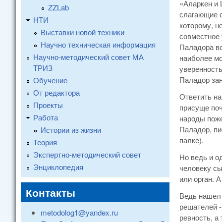
«Аларкен и 
ZZLab
слагающие с
НТИ
которому, н
Выставки новой техники
совместное 
Научно техническая информация
Паладора вс
Научно-методический совет МА
наиболее мо
ТРИЗ
уверенность
Паладор зан
Обучение
От редактора
Ответить на
Проекты
присуще поч
Работа
народы поже
Паладор, пи
Истории из жизни
палке).
Теория
Экспертно-методический совет
Но ведь и о
Энциклопедия
человеку сы
или орган. 
Контакты
Ведь нашел 
решателей -
metodolog1@yandex.ru
ревность, а