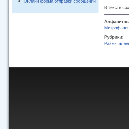
Онлайн форма отправки сообщений
В тексте со
Алфавитны
Митрофанов
Рубрики:
Размышлен