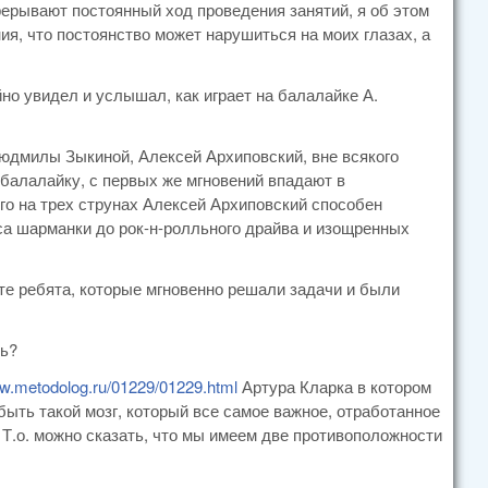
прерывают постоянный ход проведения занятий, я об этом
ия, что постоянство может нарушиться на моих глазах, а
но увидел и услышал, как играет на балалайке А.
Людмилы Зыкиной, Алексей Архиповский, вне всякого
 балалайку, с первых же мгновений впадают в
го на трех струнах Алексей Архиповский способен
са шарманки до рок-н-ролльного драйва и изощренных
 те ребята, которые мгновенно решали задачи и были
ть?
ww.metodolog.ru/01229/01229.html
Артура Кларка в котором
быть такой мозг, который все самое важное, отработанное
 Т.о. можно сказать, что мы имеем две противоположности