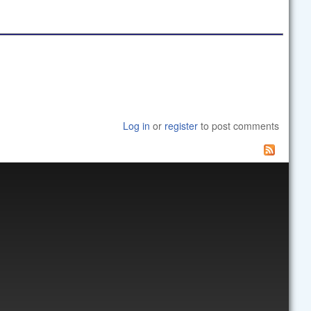
Log in
or
register
to post comments