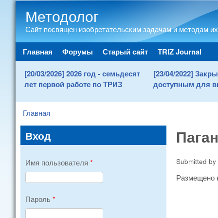
Методолог
Сайт посвящен изобретательским задачам и методам их
Main menu
Главная
Форумы
Старый сайт
TRIZ Journal
[20/03/2026] 2026 год - семьдесят
[23/04/2022] Зак
лет первой работе по ТРИЗ
доступным для в
Главная
You are here
Паган
Вход
Submitted by
Имя пользователя
*
Размещено н
Пароль
*