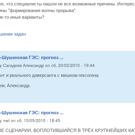
е, что специалисты нашли не все возможные причины. Интерес
ины "формирования волны прорыва".
ие-то иные варианты?
шения задач
-Шушенская ГЭС: прогноз ...
by
Сагадеев Александр
on
сб, 20/02/2010 - 19:44
нт и реального диверсанта с мешком гексогена.
ем, Александр.
-Шушенская ГЭС: прогноз ...
by
nwt
on
сб, 15/05/2010 - 18:45
Е СЦЕНАРИИ, ВОПЛОТИВШИЙСЯ В ТРЁХ КРУПНЕЙШИХ КАТ