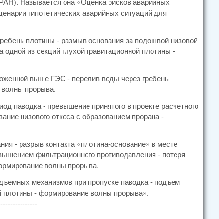
РАН). Называется она «Оценка рисков аварийных
сценарии гипотетических аварийных ситуаций для
гребень плотины - размыв основания за подошвой низовой
а одной из секций глухой гравитационной плотины -
оженной выше ГЭС - перелив воды через гребень
е волны прорыва.
од паводка - превышение принятого в проекте расчетного
зание низового откоса с образованием прорана -
ния - разрыв контакта «плотина-основание» в месте
вышением фильтрационного противодавления - потеря
формирование волны прорыва.
одъемных механизмов при пропуске паводка - подъем
ой плотины - формирование волны прорыва».
----------------