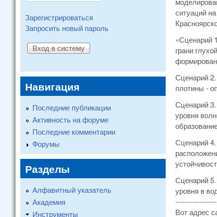
моделирован
ситуаций на
Зарегистрироваться
Красноярско
Запросить новый пароль
«Сценарий 1
грани глухо
формирован
Сценарий 2.
Навигация
плотины - о
Сценарий 3.
Последние публикации
уровня волн
Активность на форуме
образование
Последние комментарии
Сценарий 4.
Форумы
расположени
устойчивост
Разделы
Сценарий 5.
Алфавитный указатель
уровня в во
-----------------
Академия
Вот адрес с
Инструменты