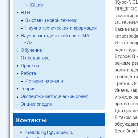
"Курск", 
ZZLab
ПРЕДПОСЫЛ
НТИ
замаскиро
Выставки новой техники
ОСНОВНАЯ 
Научно техническая информация
Какие кад
Научно-методический совет МА
катастрофы
ТРИЗ
И этот воп
надгосуда
Обучение
Второе. В
От редактора
режиме реа
Проекты
политандем
Работа
сообществ,
Истории из жизни
Третье. Ос
Теория
Иначе, как
Экспертно-методический совет
утяжеляюще
против чел
Энциклопедия
Для осуще
В таком ра
Контакты
обсуждают
Всех благ!
metodolog1@yandex.ru