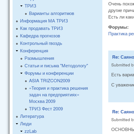
Очень похож
ТРИЗ
другие прич
Варианты алгоритмов
Есть ли как
Информация МА ТРИЗ
Форумы:
Как продавать ТРИЗ
Практика ре
Кафедра прогнозов
Контрольный гвоздь
Конференция
Re: Саяно
Размышления
Submitted 
Статьи и письма "Методологу"
Форумы и конференции
Есть вариа
ASIA TRIZCON2009
С уважени
«Теория и практика решения
задач на предприятиях»
Москва 2009
ТРИЗ Фест 2009
Re: Саяно
Литература
Submitted 
Люди
ОСНОВНЫ
zzLab