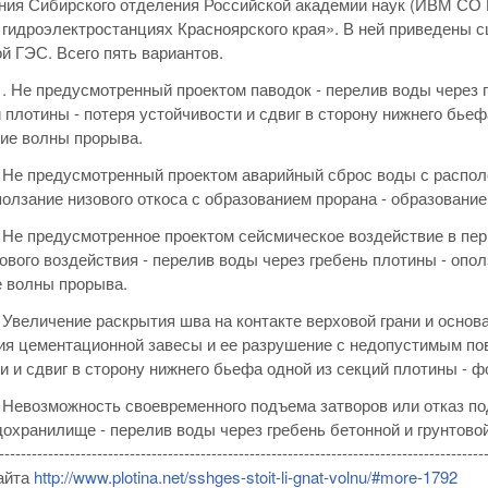
ия Сибирского отделения Российской академии наук (ИВМ СО 
 гидроэлектростанциях Красноярского края». В ней приведены 
й ГЭС. Всего пять вариантов.
. Не предусмотренный проектом паводок - перелив воды через 
й плотины - потеря устойчивости и сдвиг в сторону нижнего бьеф
ие волны прорыва.
 Не предусмотренный проектом аварийный сброс воды с распол
ползание низового откоса с образованием прорана - образовани
 Не предусмотренное проектом сейсмическое воздействие в пери
ового воздействия - перелив воды через гребень плотины - опол
 волны прорыва.
 Увеличение раскрытия шва на контакте верховой грани и основа
я цементационной завесы и ее разрушение с недопустимым по
и и сдвиг в сторону нижнего бьефа одной из секций плотины - 
 Невозможность своевременного подъема затворов или отказ п
дохранилище - перелив воды через гребень бетонной и грунтов
-----------------------------------------------------------------------------------------
айта
http://www.plotina.net/sshges-stoit-li-gnat-volnu/#more-1792