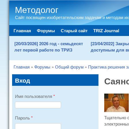
Методолог
Сайт посвящен изобретательским задачам и методам их
Main menu
Главная
Форумы
Старый сайт
TRIZ Journal
[20/03/2026] 2026 год - семьдесят
[23/04/2022] Зак
лет первой работе по ТРИЗ
доступным для в
Главная
»
Форумы
»
Общий форум
»
Практика решения з
You are here
Саяно
Вход
Имя пользователя
*
Тщательно с
Пароль
*
электронных