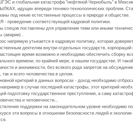
СШГЭС и глобальная катастрофа "нефтяной Чернобыль" в Мек
КАХ, идущих впереди технико-технологических проблем. Ста
ваны под некие естественные процессы в природе и обществе.
- проведение соответствующей кадровой политики.
ры спецов поставлены для управления теми или иными техничес
 (аварии) .
рос напрямую утыкается в кадровую политику, которая доверяет
рственным деятелям внутри отдельных государств, корпораций 
 настоящее время возможно и необходимо обеспечить сборку вс
льного времени, по крайней мере, в нашем государстве. И тако
ности и анонимности, без всякого рода запретов на обсуждени
 так и всего человечества в целом.
новной критерий в данных вопросах - доход необходимо отброс
 например в случае последней катастрофы, этот критерий необ
й подготовку государственное преступления, а саму катастроф
овечества и человечности...
ствления поддержки на законодательном уровне необходимо по 
курсе эти вопросы в отношении безопасности людей и экологии
ся.