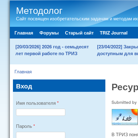
Методолог
Сайт посвящен изобретательским задачам и методам их
Main menu
Главная
Форумы
Старый сайт
TRIZ Journal
[20/03/2026] 2026 год - семьдесят
[23/04/2022] Зак
лет первой работе по ТРИЗ
доступным для в
Главная
You are here
Ресур
Вход
Submitted by
Имя пользователя
*
Пароль
*
В ТРИЗ поня