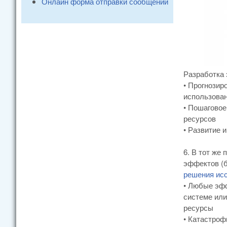
Онлайн форма отправки сообщений
Разработка 
• Прогнозир
использова
• Пошаговое
ресурсов
• Развитие 
6. В тот же
эффектов (б
решения ис
• Любые эф
системе или
ресурсы
• Катастроф