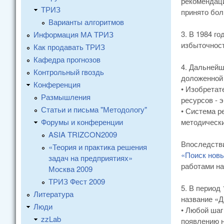
рекомендаци
ТРИЗ
принято бо
Варианты алгоритмов
3. В 1984 г
Информация МА ТРИЗ
избыточност
Как продавать ТРИЗ
Кафедра прогнозов
4. Дальнейш
Контрольный гвоздь
доложенной 
Конференция
• Изобретат
Размышления
ресурсов - 
Статьи и письма "Методологу"
• Система р
Форумы и конференции
методически
ASIA TRIZCON2009
Впоследстви
«Теория и практика решения
«Поиск новы
задач на предприятиях»
работами на
Москва 2009
ТРИЗ Фест 2009
5. В период 
Литература
название «Д
Люди
• Любой шаг
zzLab
появлению н