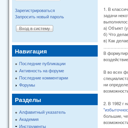
1. В класси
Зарегистрироваться
задачи неко
Запросить новый пароль
выполнялос
а) Объект (у
б) Что делае
в) Как дела
……………
Навигация
В формулир
воздействи
Последние публикации
Активность на форуме
В во всех ф
Последние комментарии
специалиста
ни определе
Форумы
возможности
Разделы
2. В 1982 г
"избыточнос
Алфавитный указатель
большие, че
Академия
возможности
Инструменты