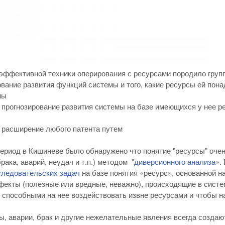
эффективной техники оперирования с ресурсами породило груп
ование развития функций системы и того, какие ресурсы ей пона
ны
 прогнозирование развития системы на базе имеющихся у нее 
и расширение любого патента путем
 период в Кишиневе было обнаружено что понятие "ресурсы" оче
рака, аварий, неудач и т.п.) методом "
диверсионного анализа
».
следовательских задач
на базе понятия «ресурс», основанной 
фекты (полезные или вредные, неважно), происходящие в сис
 способными на нее воздействовать извне ресурсами и чтобы 
ы, аварии, брак и другие нежелательные явления всегда созда