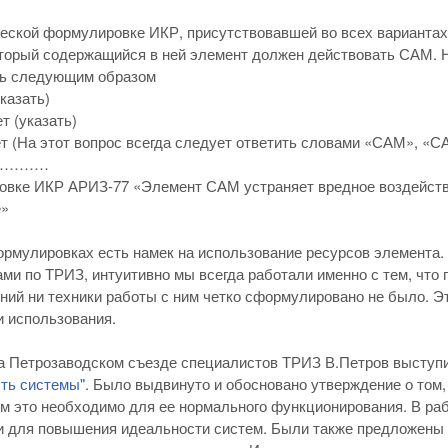
ческой формулировке ИКР, присутствовавшей во всех варианта
торый содержащийся в ней элемент должен действовать САМ. 
ь следующим образом
казать)
т (указать)
ет (На этот вопрос всегда следует ответить словами «САМ», 
…………
овке ИКР АРИЗ-77 «Элемент САМ устраняет вредное воздействи
е»
ормулировках есть намек на использование ресурсов элемента
ми по ТРИЗ, интуитивно мы всегда работали именно с тем, что
ний ни техники работы с ним четко сформулировано не было. Э
 использования.
 на Петрозаводском съезде специалистов ТРИЗ В.Петров выступ
ть системы"
. Было выдвинуто и обосновано утверждение о том,
м это необходимо для ее нормального функционирования. В раб
 для повышения идеальности систем. Были также предложены 