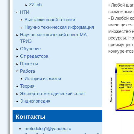
ZZLab
• Любой шаг
возможным с
НТИ
• В любой к
Выставки новой техники
имеющихся и
Научно техническая информация
множество н
Научно-методический совет МА
ресурсы. Но
ТРИЗ
преимуществ
Обучение
конкурентов
От редактора
Проекты
Работа
Истории из жизни
Теория
Экспертно-методический совет
Энциклопедия
Контакты
metodolog1@yandex.ru