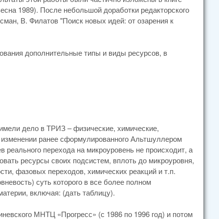
 весна 1989). После небольшой доработки редакторского
сман, В. Филатов "Поиск новых идей: от озарения к
ования дополнительные типы и виды ресурсов, в
 имели дело в ТРИЗ – физические, химические,
 об изменении ранее сформулированного Альтшуллером
в реального перехода на микроуровень не происходит, а
овать ресурсы своих подсистем, вплоть до микроуровня,
сти, фазовых переходов, химических реакций и т.п.
овневость) суть которого в все более полном
атерии, включая: (дать таблицу).
невского МНТЦ «Прогресс» (с 1986 по 1996 год) и потом