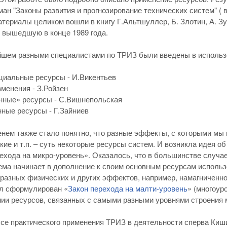
ман "Законы развития и прогнозирование технических систем" (
атериалы целиком вошли в книгу Г.Альтшуллер, Б. Злотин, А. Зу
, вышедшую в конце 1989 года.
йшем разными специалистами по ТРИЗ были введены в использ
циальные ресурсы - И.Викентьев
зменения - З.Ройзен
нные» ресурсы - С.Вишнепольская
ные ресурсы - Г.Зайниев
енем также стало понятно, что разные эффекты, с которыми мы
кие и т.п. – суть некоторые ресурсы систем. И возникла идея
ехода на микро-уровень». Оказалось, что в большинстве случае
ема начинает в дополнение к своим основным ресурсам использ
 разных физических и других эффектов, например, намагниченно
л сформулирован «
Закон перехода на малти-уровень
» (многоур
ии ресурсов, связанных с самыми разными уровнями строения м
ссе практического применения ТРИЗ в деятельности сперва Киши