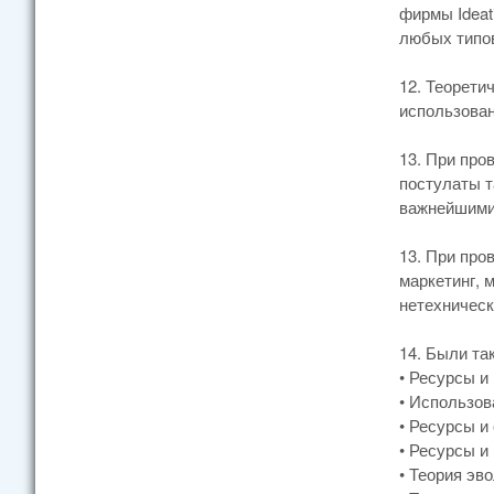
фирмы Ideat
любых типов
12. Теорети
использован
13. При про
постулаты т
важнейшими
13. При про
маркетинг, 
нетехническ
14. Были та
• Ресурсы и
• Использов
• Ресурсы и
• Ресурсы и
• Теория эв