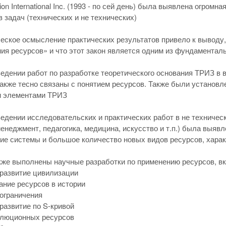
ion International Inc. (1993 - по сей день) была выявлена огро
 задач (технических и не технических)
ческое осмысление практических результатов привело к выводу
ия ресурсов» и что этот закон является одним из фундамента
ведении работ по разработке теоретического основания ТРИЗ в 
акже тесно связаны с понятием ресурсов. Также были установл
 элементами ТРИЗ
ведении исследовательских и практических работ в не техническ
менеджмент, педагогика, медицина, искусство и т.п.) была выя
ие системы и большое количество новых видов ресурсов, харак
кже выполнены научные разработки по применению ресурсов, 
 развитие цивилизации
ание ресурсов в истории
 ограничения
 развитие по S-кривой
олюционных ресурсов