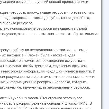
му анализ ресурсов – лучший способ предсказания и
акция «ресурсы, порождающие ресурсы» то есть по типу:
лошадь захромала – командир убит, конница разбита,
о анализа ресурсов
тельно использование ресурсов имеющиеся в самой
е случаев, это вполне возможно за счет изобретательских
ерскую работу по исследованию развития систем в
жных находок в «Ключе» была изложена идея
вие каких-то элементов произведения искусства –
 т.п. служит как бы триггером, спусковым крючком
и иных блоках информации «сидящих» у него в памяти. И
о сверхсуммарным эффектом от этого «воспоминания» и
нние информационные ресурсы» человека, которые
сматриваем как важную часть эволюционных ресурсов.
олее 60 учебных часов. Стенограмма этого курса,
ина была распространена в основных школах ТРИЗ. В
ультаты этой работы были частично изложены в книге