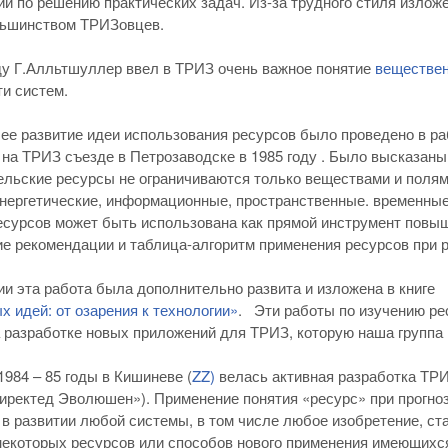
и по решению практических задач. Из-за трудного стиля излож
льшинством ТРИЗовцев.
оду Г.Алльтшуллер ввел в ТРИЗ очень важное понятие
веществе
и систем.
ее развитие идеи использования ресурсов было проведено в раб
на ТРИЗ съезде в Петрозаводске в 1985 году . Было высказан
ельские ресурсы не ограничиваются только веществами и пол
энергетические, информационные, пространственные. временные
есурсов может быть использована как прямой инструмент повы
е рекомендации и таблица-алгоритм применения ресурсов при 
и эта работа была дополнительно развита и изложена в книге Г
х идей: от озарения к технологии»
. Эти работы по изучению ре
 разработке новых приложений для ТРИЗ, которую наша группа 
1984 – 85 годы в Кишиневе (
ZZ)
велась активная разработка ТРИ
иректед Эволюшен»). Применение понятия «ресурс» при прогно
 в развитии любой системы, в том числе любое изобретение, с
екоторых ресурсов или способов нового применения имеющихс