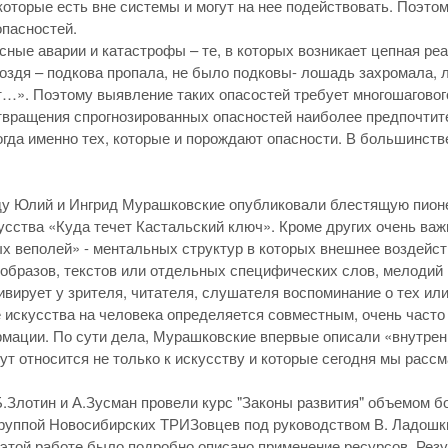
которые есть вне системы и могут на нее подействовать. Поэто
пасностей.
сные аварии и катастрофы – те, в которых возникает цепная ре
оздя – подкова пропала, не было подковы- лошадь захромала, 
…». Поэтому выявление таких опасостей требует многошаговог
твращения спрогнозированных опасностей наиболее предпочти
огда именно тех, которые и порождают опасности. В большинств
оду Юлий и Ингрид Мурашковские опубликовали блестящую пион
усства «Куда течет Кастальский ключ». Кроме других очень ва
х веполей» - ментальных структур в которых внешнее воздейст
образов, текстов или отдельных специфических слов, мелодий и
ивирует у зрителя, читателя, слушателя воспоминание о тех ил
 искусства на человека определяется совместным, очень част
мации. По сути дела, Мурашковские впервые описали «внутре
гут относится не только к искусству и которые сегодня мы рас
. Б.Злотин и А.Зусман провели курс "Законы развития" объемом б
руппой Новосибирских ТРИЗовцев под руководством В. Ладошк
 этой работе было подробно описано применение ресурсов. Рез