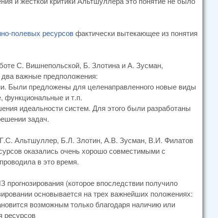
ения и жесткой критики Альтшуллера это понятие не было
нно-полевых ресурсов
фактически вытекающее из понятия
оте С. Вишнепольской, Б. Злотина и А. Зусман,
ы два важные предположения:
ями. Были предложены для целенаправленного новые виды
, функциональные и т.п.
шения идеальности систем. Для этого были разработаны
решении задач.
.С. Альтшуллер, Б.Л. Злотин, А.В. Зусман, В.И. Филатов
сурсов оказались очень хорошо совместимыми с
проводила в это время.
З прогнозирования (которое впоследствии получило
зировании основывается на трех важнейших положениях:
тановится возможным только благодаря наличию или
я ресурсов