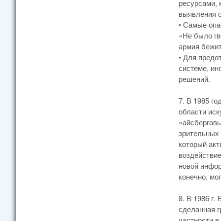
ресурсами, 
выявления о
• Самые опа
«Не было гв
армия бежит
• Для предо
системе, ин
решений.
7. В 1985 г
области иск
«айсберговы
зрительных 
который акт
воздействие
новой инфор
конечно, мо
8. В 1986 г
сделанная г
частности в