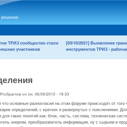
Skip to main content
 решения.
рытое ТРИЗ сообщество стало
[03/10/2021] Выявление гра
нешних участников
инструментов ТРИЗ - рабочая
деления
ProSparrow
on
пн, 06/09/2010 - 18:33
 что основные разногласия на этом форуме происходят от того ч
варик определений, с кратких и развернутых с пояснениями. Дл
 для таких понятий как: блок, часть, система, техническая сист
тель энергии, преобразователь информации, ну с сырьем и про