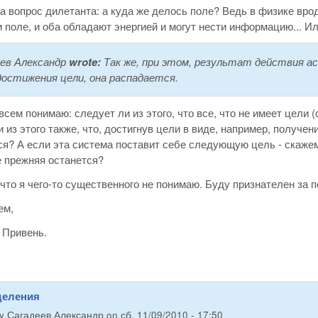
а вопрос дилетанта: а куда же делось поле? Ведь в физике вр
 поле, и оба обладают энергией и могут нести информацию... Ил
ев Александр
wrote:
Так же, при этом, результат действия а
достижения цели, она распадается.
всем понимаю: следует ли из этого, что все, что не имеет цели
 из этого также, что, достигнув цели в виде, например, получе
я? А если эта система поставит себе следующую цель - скажем
е прежняя останется?
что я чего-то существенного не понимаю. Буду признателен за п
ем,
 Привень.
деления
by
Сагадеев Александр
on
сб, 11/09/2010 - 17:50