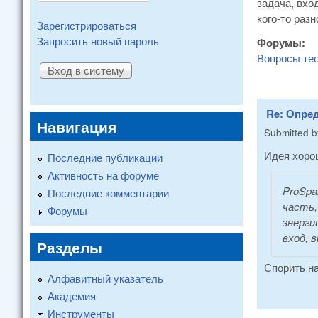
задача, вхо
кого-то раз
Зарегистрироваться
Запросить новый пароль
Форумы:
Вопросы те
Re: Опре
Навигация
Submitted 
Идея хорош
Последние публикации
Активность на форуме
ProSpa
Последние комментарии
часть,
Форумы
энерги
вход, в
Разделы
Спорить на
Алфавитный указатель
Академия
Инструменты