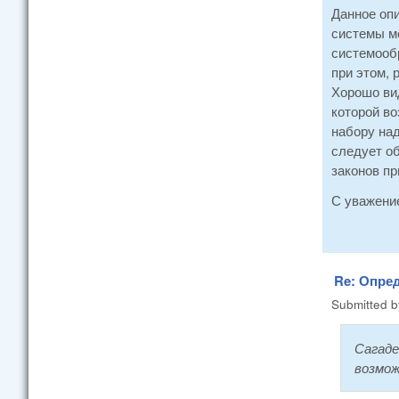
Данное оп
системы м
системооб
при этом, 
Хорошо вид
которой во
набору над
следует об
законов п
С уважени
Re: Опре
Submitted 
Сагаде
возмож