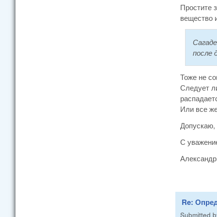
Простите з
вещество и
Сагаде
после 
Тоже не со
Следует ли
распадаетс
Или все ж
Допускаю, 
С уважени
Александр
Re: Опре
Submitted 