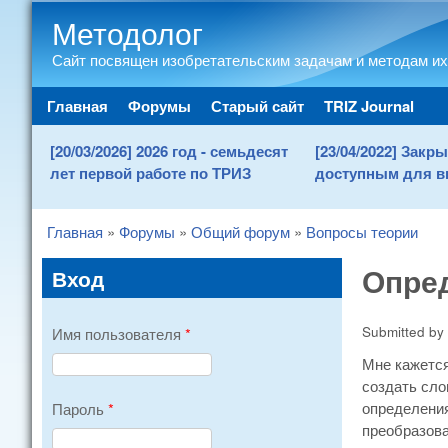
Методолог
Сайт посвящен изобретательским задачам и методам их
Main menu
Главная
Форумы
Старый сайт
TRIZ Journal
[20/03/2026] 2026 год - семьдесят
[23/04/2022] Зак
лет первой работе по ТРИЗ
доступным для в
Главная
»
Форумы
»
Общий форум
»
Вопросы теории
You are here
Опре
Вход
Submitted by
Имя пользователя
*
Мне кажется
создать сло
определения
Пароль
*
преобразова