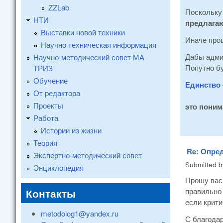
ZZLab
Поскольку
НТИ
предлагаю
Выставки новой техники
Иначе проц
Научно техническая информация
Дабы админ
Научно-методический совет МА
Попутно бу
ТРИЗ
Обучение
Единство 
От редактора
Проекты
это поним
Работа
Истории из жизни
Теория
Re: Опре
Экспертно-методический совет
Submitted 
Энциклопедия
Прошу вас 
Контакты
правильно
если крити
metodolog1@yandex.ru
С благода