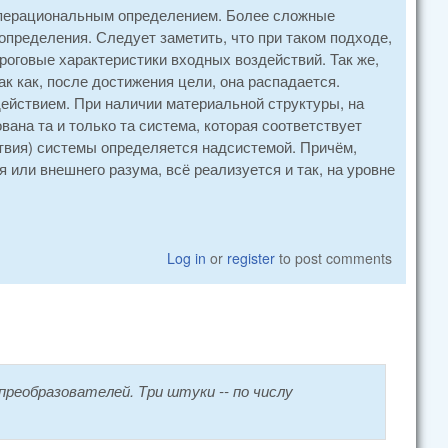
операциональным определением. Более сложные
пределения. Следует заметить, что при таком подходе,
оговые характеристики входных воздействий. Так же,
ак как, после достижения цели, она распадается.
ействием. При наличии материальной структуры, на
ана та и только та система, которая соответствует
ствия) системы определяется надсистемой. Причём,
я или внешнего разума, всё реализуется и так, на уровне
Log in
or
register
to post comments
реобразователей. Три штуки -- по числу