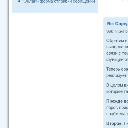
Онлайн форма отправки сообщений
Re: Опре
Submitted 
Обратим в
выполнения
связи с те
функции о
Теперь сра
реализует 
В целом ви
которые т
Прежде вс
порог, при
снабжена
Второе.
Лю