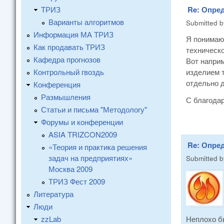
ТРИЗ
Re: Опре
Варианты алгоритмов
Submitted 
Информация МА ТРИЗ
Я понимаю 
Как продавать ТРИЗ
техническо
Кафедра прогнозов
Вот наприм
Контрольный гвоздь
изделием 
отдельно д
Конференция
Размышления
С благода
Статьи и письма "Методологу"
Форумы и конференции
ASIA TRIZCON2009
Re: Опре
«Теория и практика решения
задач на предприятиях»
Submitted 
Москва 2009
ТРИЗ Фест 2009
Литература
Люди
zzLab
Неплохо бы