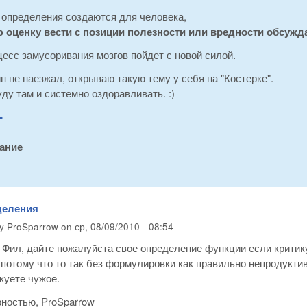
 определения создаются для человека,
 оценку вести с позиции полезности или вредности обсужд
есс замусоривания мозгов пойдет с новой силой.
 не наезжал, открываю такую тему у себя на "Костерке".
ду там и системно оздоравливать. :)
-
ание
деления
by
ProSparrow
on
ср, 08/09/2010 - 08:54
Фил, дайте пожалуйста свое определение функции если критик
 потому что то так без формулировки как правильно непродукт
куете чужое.
рностью, ProSparrow