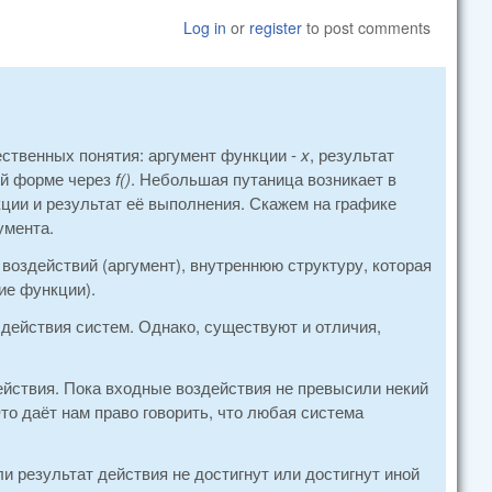
Log in
or
register
to post comments
ественных понятия: аргумент функции -
x
, результат
ей форме через
f()
. Небольшая путаница возникает в
кции и результат её выполнения. Скажем на графике
умента.
воздействий (аргумент), внутреннюю структуру, которая
ие функции).
действия систем. Однако, существуют и отличия,
ействия. Пока входные воздействия не превысили некий
то даёт нам право говорить, что любая система
 результат действия не достигнут или достигнут иной