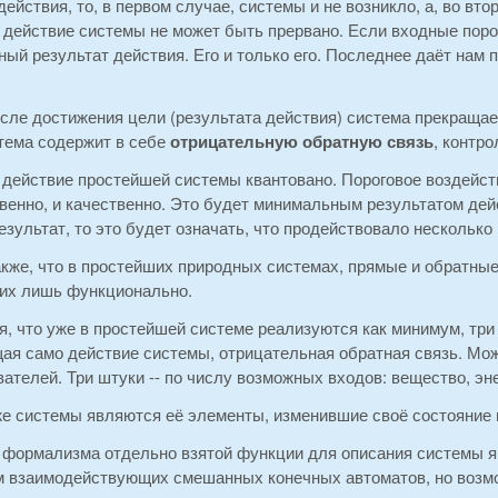
действия, то, в первом случае, системы и не возникло, а, во вт
о действие системы не может быть прервано. Если входные пор
ый результат действия. Его и только его. Последнее даёт нам п
ле достижения цели (результата действия) система прекращает
тема содержит в себе
отрицательную обратную связь
, контр
 действие простейшей системы квантовано. Пороговое воздейств
твенно, и качественно. Это будет минимальным результатом де
зультат, то это будет означать, что продействовало нескольк
кже, что в простейших природных системах, прямые и обратные
их лишь функционально.
, что уже в простейшей системе реализуются как минимум, три
ая само действие системы, отрицательная обратная связь. Мо
ателей. Три штуки -- по числу возможных входов: вещество, эн
е системы являются её элементы, изменившие своё состояние 
 формализма отдельно взятой функции для описания системы яв
 взаимодействующих смешанных конечных автоматов, но возмо