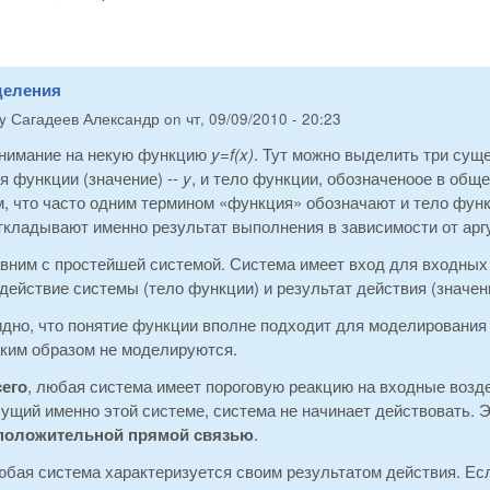
деления
by
Сагадеев Александр
on
чт, 09/09/2010 - 20:23
нимание на некую функцию
y=f(x)
. Тут можно выделить три сущ
 функции (значение) --
y
, и тело функции, обозначеноое в общ
м, что часто одним термином «функция» обозначают и тело фун
ткладывают именно результат выполнения в зависимости от арг
вним с простейшей системой. Система имеет вход для входных 
действие системы (тело функции) и результат действия (значен
дно, что понятие функции вполне подходит для моделирования 
аким образом не моделируются.
его
, любая система имеет пороговую реакцию на входные возд
сущий именно этой системе, система не начинает действовать. Э
положительной прямой связью
.
бая система характеризуется своим результатом действия. Если