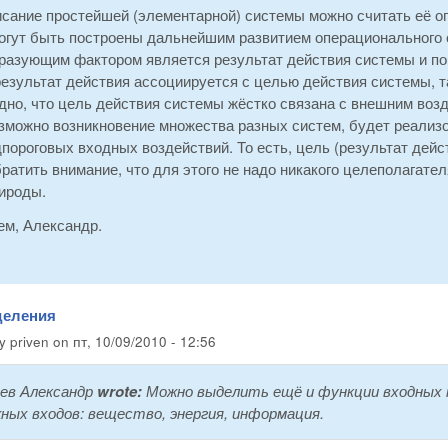
исание простейшей (элементарной) системы можно считать её 
огут быть построены дальнейшим развитием операционального о
разующим фактором является результат действия системы и пор
результат действия ассоциируется с целью действия системы, т
но, что цель действия системы жёстко связана с внешним возд
зможно возникновение множества разных систем, будет реализов
пороговых входных воздействий. То есть, цель (результат дей
ратить внимание, что для этого не надо никакого целеполагател
рироды.
ем, Александр.
деления
by
priven
on
пт, 10/09/2010 - 12:56
ев Александр
wrote:
Можно выделить ещё и функции входных п
ных входов: вещество, энергия, информация.