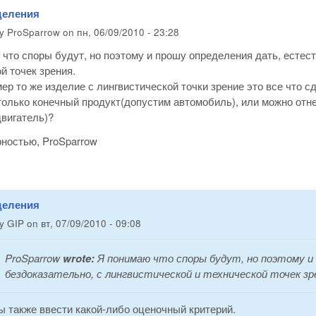
деления
by
ProSparrow
on
пн, 06/09/2010 - 23:28
что споры будут, но поэтому и прошу определения дать, естест
й точек зрения.
ер то же изделие с лингвистической точки зрение это все что сд
только конечный продукт(допустим автомобиль), или можно отн
вигатель)?
рностью, ProSparrow
деления
by
GIP
on
вт, 07/09/2010 - 09:08
ProSparrow
wrote:
Я понимаю что споры будут, но поэтому и
бездоказательно, с лингвистической и технической точек зр
 также ввести какой-либо оценочный критерий.