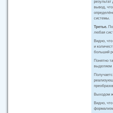
результат 
вывод, чт
определённ
системы.
Третье.
Пос
любая сис
Видно, что
и количес
больший ре
Понятно та
выделяем 
Получается
реализующ
преобразов
Выходом ж
Видно, что
формализм