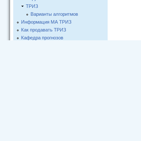
ТРИЗ
Варианты алгоритмов
Информация МА ТРИЗ
Как продавать ТРИЗ
Кафедра прогнозов
Контрольный гвоздь
Конференция
Размышления
Статьи и письма "Методологу"
Форумы и конференции
ASIA TRIZCON2009
«Теория и практика решения
задач на предприятиях»
Москва 2009
ТРИЗ Фест 2009
Литература
Люди
zzLab