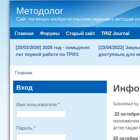
Методолог
Сайт посвящен изобретательским задачам и методам их
Main menu
Главная
Форумы
Старый сайт
TRIZ Journal
[20/03/2026] 2026 год - семьдесят
[23/04/2022] Зак
лет первой работе по ТРИЗ
доступным для в
Главная
You are here
Инфор
Вход
Submitted by
Имя пользователя
*
22 октября 
полномочия 
аттестации н
Пароль
*
25 октября 