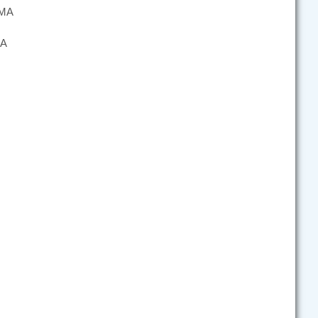
 МА
МА