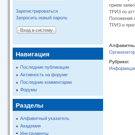
прием заяво
Зарегистрироваться
ТРИЗ по атт
Запросить новый пароль
Положения о
ТРИЗ и прил
Алфавитны
Организато
Навигация
Рубрики:
Последние публикации
Информаци
Активность на форуме
Последние комментарии
Форумы
Разделы
Алфавитный указатель
Академия
Инструменты