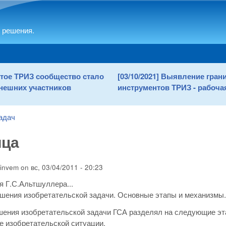
Skip to main content
 решения.
рытое ТРИЗ сообщество стало
[03/10/2021] Выявление гра
нешних участников
инструментов ТРИЗ - рабочая
адач
ица
invem
on
вс, 03/04/2011 - 20:23
 Г.С.Альтшуллера...
шения изобретательской задачи. Основные этапы и механизмы. Г.
шения изобретательской задачи ГСА разделял на следующие эт
е изобретательской ситуации.