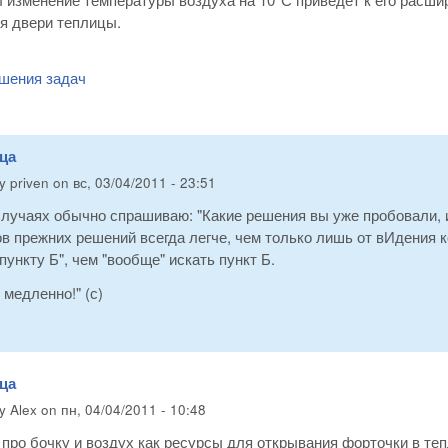
я двери теплицы.
шения задач
ца
by
priven
on
вс, 03/04/2011 - 23:51
случаях обычно спрашиваю: "Какие решения вы уже пробовали, 
в прежних решений всегда легче, чем только лишь от вИдения к
 пункту Б", чем "вообще" искать пункт Б.
медленно!" (с)
ца
by
Alex
on
пн, 04/04/2011 - 10:48
про бочку и воздух как ресурсы для открывания форточки в те