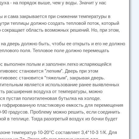
уха - на порядок выше, чем у воды. Значит у нас
ы и сама закрывается при снижении температуры в
утри теплицы должно создать тепловой поток, который
о сокращает область возможных решений. Но, при этом,
на дверь должно быть, чтобы ее открыть и его не должно
теплового поля. Тепловое поле должно перемещать
ес выполнен полым и заполнен легко испаряющейся
тивовес становится "легким". Дверь при этом
тивовес становится "тяжелым", закрывая дверь.
чтительным является использование ранее выявленных
сть расширения воздуха от температуры, можно
ся пустая полиэтиленовая бутылка на холоде.
ную гофрированную пластиковую емкость для перемещения
60-90 градусов. Проблему можно решить, если соединить
ой в теплице. Тогда разогретый воздух из бочки будет
оне температур 10-20°С составляет 3,4*10-3 1/К. Для
рению на 7л. Этого объема вполне хватит для