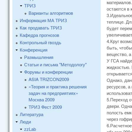
материалов.
ТРИЗ
остаются в 
Варианты алгоритмов
3.Идеальное
Информация МА ТРИЗ
теплице. Дл
Как продавать ТРИЗ
будет перем
увеличивает
Кафедра прогнозов
4.Круг возм
Контрольный гвоздь
быть, чтобы
Конференция
вещество, а
Размышления
У ГСА найде
Статьи и письма "Методологу"
жидкостью. 
Форумы и конференции
открывается
ASIA TRIZCON2009
Однако, дан
«Теория и практика решения
ресурсов, а
задач на предприятиях»
использоват
Москва 2009
5.Переход о
двери. Одна
ТРИЗ Фест 2009
полость емк
Литература
через гофри
Люди
6.Расчетное
zzLab
объема 200л