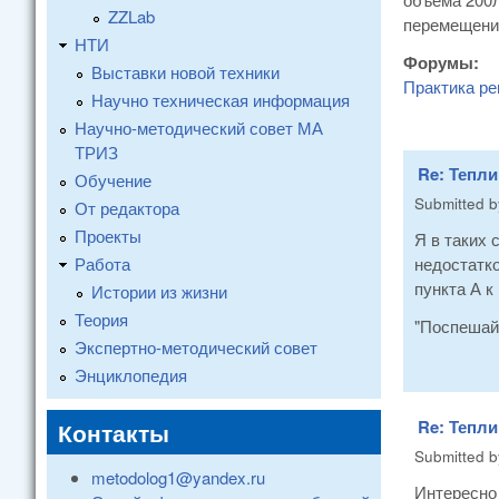
ZZLab
перемещени
НТИ
Форумы:
Выставки новой техники
Практика ре
Научно техническая информация
Научно-методический совет МА
ТРИЗ
Re: Тепли
Обучение
Submitted 
От редактора
Проекты
Я в таких 
Работа
недостатко
пункта А к
Истории из жизни
Теория
"Поспешай 
Экспертно-методический совет
Энциклопедия
Re: Тепли
Контакты
Submitted 
metodolog1@yandex.ru
Интересно 