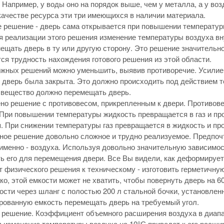
 Например, у воды оно на порядок выше, чем у металла, а у возд
качестве ресурса эти три имеющихся в наличии материала.
 решение - дверь сама открывается при повышении температур
я реализации этого решения изменение температуры воздуха вн
ещать дверь в ту или другую сторону. Это решение значительн
ся трудность нахождения готового решения из этой области.
ожных решений можно уменьшить, выявив противоречие. Усилие 
 дверь была закрыта. Это должно происходить под действием 
 вещество должно перемещать дверь.
но решение с противовесом, прикрепленным к двери. Противов
При повышении температуры жидкость превращается в газ и про
. При снижении температуры газ превращается в жидкость и про
ное решение довольно сложное и трудно реализуемое. Предпо
 именно - воздуха. Используя довольно значительную зависимо
ь его для перемещения двери. Все Вы видели, как деформирует
т физического решения к техническому - изготовить герметич
ко, этой емкости может не хватить, чтобы повернуть дверь на 
ости через шланг с полостью 200 л стальной бочки, установленн
рованную емкость перемещать дверь на требуемый угол.
 решение. Коэффициент объемного расширения воздуха в диапаз
 изменение температуры воздуха на 10°С приведет к его расши