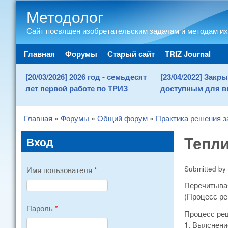
Методолог
Сайт посвящен изобретательским задачам и методам их
Main menu
Главная
Форумы
Старый сайт
TRIZ Journal
[20/03/2026] 2026 год - семьдесят
[23/04/2022] Зак
лет первой работе по ТРИЗ
доступным для в
Главная
»
Форумы
»
Общий форум
»
Практика решения з
You are here
Тепл
Вход
Submitted by
Имя пользователя
*
Перечитывая
(Процесс ре
Пароль
*
Процесс ре
1. Выяснени