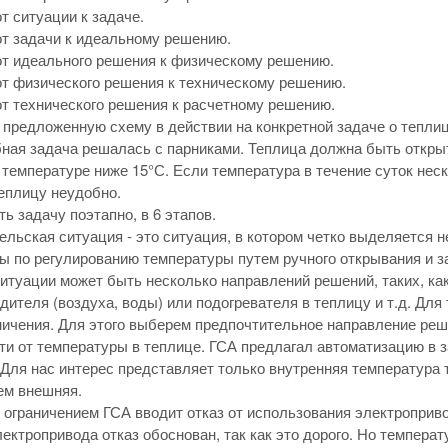
от ситуации к задаче.
от задачи к идеальному решению.
от идеального решения к физическому решению.
от физического решения к техническому решению.
от технического решения к расчетному решению.
предложенную схему в действии на конкретной задаче о теплиц
ная задача решалась с парниками. Теплица должна быть откр
 температуре ниже 15°С. Если температура в течение суток неск
еплицу неудобно.
ь задачу поэтапно, в 6 этапов.
ельская ситуация - это ситуация, в котором четко выделяется
ы по регулированию температуры путем ручного открывания и з
ситуации может быть несколько направлений решений, таких, ка
дителя (воздуха, воды) или подогревателя в теплицу и т.д. Для 
ничения. Для этого выберем предпочтительное направление реш
ти от температуры в теплице. ГСА предлагал автоматизацию в з
 Для нас интерес представляет только внутренняя температура 
ем внешняя.
граничением ГСА вводит отказ от использования электроприв
лектропривода отказ обоснован, так как это дорого. Но темпер