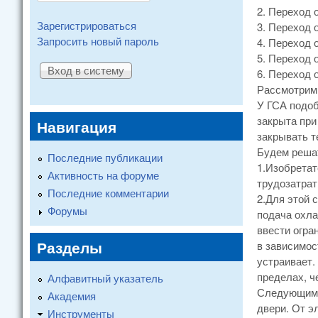
2. Переход 
Зарегистрироваться
3. Переход 
Запросить новый пароль
4. Переход 
5. Переход 
6. Переход 
Рассмотрим 
У ГСА подоб
закрыта при
Навигация
закрывать т
Будем решат
Последние публикации
1.Изобретат
Активность на форуме
трудозатрат
Последние комментарии
2.Для этой 
Форумы
подача охла
ввести огра
Разделы
в зависимос
устраивает.
пределах, ч
Алфавитный указатель
Следующим о
Академия
двери. От э
Инструменты