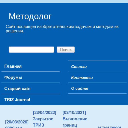
Skip to main content
Методолог
Сайт посвящен изобретательским задачам и методам их
решения.
Поиск
Форма поиска
Main menu
Главная
Ссылки
Secondary menu
Форумы
Контакты
Старый сайт
О сайте
TRIZ Journal
[23/04/2022]
[03/10/2021]
Закрытое
Выявление
[20/03/2026]
ТРИЗ
границ