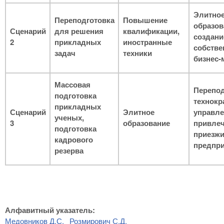
Элитно
Переподготовка
Повышение
образов
Сценарий
для решения
квалификации,
создани
2
прикладных
иностранные
собств
задач
техники
бизнес-
Массовая
Перепод
подготовка
технокр
прикладных
Сценарий
Элитное
управле
ученых,
3
образование
привле
подготовка
приезжи
кадрового
предпр
резерва
Алфавитный указатель:
Медовников Д.С.
Розмирович С.Д.