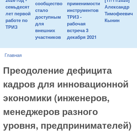
2026 год -
[17/11/2020]
сообщество
применимости
семьдесят
Александр
стало
инструментов
лет первой
Тимофеевич
доступным
ТРИЗ -
работе по
Кынин
для
рабочая
ТРИЗ
внешних
встреча 3
участников
декабря 2021
Главная
You are here
Преодоление дефицита
кадров для инновационной
экономики (инженеров,
менеджеров разного
уровня, предпринимателей)