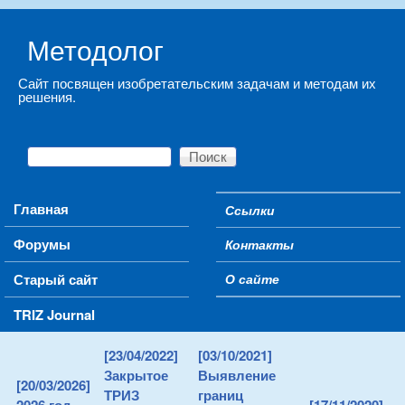
Skip to main content
Методолог
Сайт посвящен изобретательским задачам и методам их
решения.
Поиск
Форма поиска
Main menu
Главная
Ссылки
Secondary menu
Форумы
Контакты
Старый сайт
О сайте
TRIZ Journal
[23/04/2022]
[03/10/2021]
Закрытое
Выявление
[20/03/2026]
ТРИЗ
границ