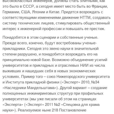
высококлассных инженеров, должны стать элитными, как
это было в СССР, а сегодня имеет место быть во Франции,
Германии, США, Японии и Китае. Придется возрождать с
соответствующими изменениями движение НТТМ, создавать
систему технических лицеев, стимулировать общественный
интерес к инженерной профессии и повышать ее престиж.
Понадобятся в этом сценарии и собственные ученые.
Прежде всего, конечно, будут востребованы ученые-
прикладники. Сегодня это звено науки в значительной
степени разрушено, и понадобится возрождать его на
принципиально новой базе. Возможно объединение усилий
университетов и прикладных и отраслевых НИИ из числа
выживших и нашедших себя в новых экономических
условиях. Пример того – союз Нижегородского университета
и Института прикладной физики («Эксперт» 2010, №34
«Наследники Мандельштама»). Другой вариант – создание
полноценных инжиниринговых структур при профильных
университетах (мы уже писали об этом на страницах
«Эксперта» («Эксперт» 2011 №2 «Спецовка для храма
науки»). Реализуемое ныне 218 Постановление