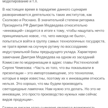
моделирование и т.п.
В настоящее время в парадигме данного сценария
разворачивается деятельность таких институтов, как
Сколково и Роснано. В значительной степени риторика
Президента РФ Дмитрия Медведева относительно
«инноваций» сводится в итоге к тому, чтобы нащупать нечто
принципиально новое, «то, чего никогда не было»,
попытаться войти в группу самых технологичных государств,
не тратя время на скучную рутину по воссозданию
индустриальной базы предыдущего уклада. Характерно
замечание Дмитрия Медведева на одном из заседаний
Комиссии по модернизации в адрес главы Ростехнологий
Сергея Чемезова: «Часть из того, что вы показывали в
презентации – это импортозамещение, это технологии,
которые в мире известны, поэтому их к инновациям относить
нельзя. Это хорошо, что мы будем производить
светодиодные лампочки. Нам нужно это делать. Но это не
инновации, это просто производство нужных нам сейчас
видов продукции».
Главным риском этого сценария является возможность