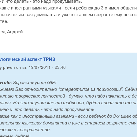
 и что делать - это надо продумывать.
как с иностранными языками - если ребенок до 3-х имел общени
ьная языковая доминанта и уже в старшем возрасте ему не сост
тве.
ем, Андрей
ологический аспект ТРИЗ
by
priven
on
вт, 19/07/2011 - 23:46
rote:
Здравствуйте GIP!
живаю Вас относительно "стереотипов из психологии". Сейчас
витию творческих личностей - думаю, что надо начинать с 
ания. Но это звучит как-то шаблонно, будто снова что-то 
енно и что делать - это надо продумывать.
кже как с иностранными языками - если ребенок до 3-х имел о
ительная языковая доминанта и уже в старшем возрасте ем
чески в совершенстве.
ением, Андрей