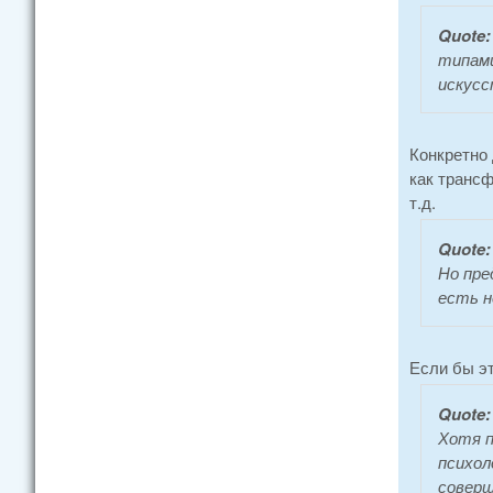
Quote
типами
искусс
Конкретно 
как трансф
т.д.
Quote:
Но пре
есть н
Если бы эт
Quote:
Хотя п
психол
соверш