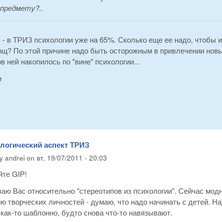
предмету?..
- в ТРИЗ психологии уже на 65%. Сколько еще ее надо, чтобы и
щ? По этой причине надо быть осторожным в привлечении новых
в ней накопилось по "вине" психологии...
е
ологический аспект ТРИЗ
by
andrei
on
вт, 19/07/2011 - 20:03
йте GIP!
ю Вас относительно "стереотипов из психологии". Сейчас модно
ю творческих личностей - думаю, что надо начинать с детей. Н
 как-то шаблонно, будто снова что-то навязывают.