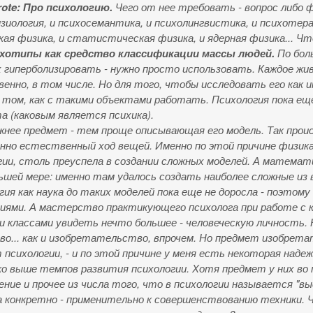
ote:
Про психологию.
Чего от нее требовать - вопрос либо ф
зиология, и психосемантика, и психолингвистика, и психотерап
кая физика, и статистическая физика, и ядерная физика... Ч
хотипы как средство классификации массы людей.
По боль
х гиперболизировать - нужно просто использовать. Каждое жив
енно, в том числе. Но для того, чтобы исследовать его как 
о том, как с такими объектами работать. Психология пока еще
а (каковым является психика).
жнее предмет - тем проще описывающая его модель. Так проис
нно естественный ход вещей. Именно по этой причине физика
гии, столь преуспела в создании сложных моделей. А математ
ьшей мере: именно там удалось создать наиболее сложные из
гия как наука до таких моделей пока еще не доросла - поэто
иями. А мастерство практикующего психолога при работе с 
и классами увидеть нечто большее - человеческую личность. Н
во... как и изобретательство, впрочем. Но предмет изобрет
 психологии, - и по этой причине у меня есть некоторая над
ко выше темпов развития психологии. Хотя предмет у них во 
ение и прочее из числа того, что в психологии называется "в
 а конкретно - применительно к совершенствованию техники.