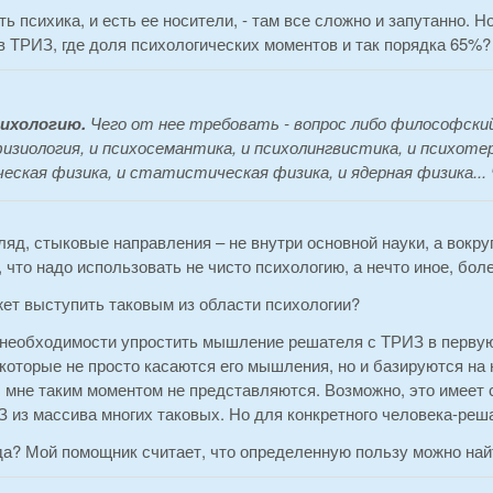
сть психика, и есть ее носители, - там все сложно и запутанно. 
 ТРИЗ, где доля психологических моментов и так порядка 65%?
сихологию.
Чего от нее требовать - вопрос либо философский,
изиология, и психосемантика, и психолингвистика, и психотера
ческая физика, и статистическая физика, и ядерная физика..
ляд, стыковые направления – не внутри основной науки, а вокру
 что надо использовать не чисто психологию, а нечто иное, бо
жет выступить таковым из области психологии?
 необходимости упростить мышление решателя с ТРИЗ в перву
которые не просто касаются его мышления, но и базируются на 
 мне таким моментом не представляются. Возможно, это имеет 
 из массива многих таковых. Но для конкретного человека-реша
да? Мой помощник считает, что определенную пользу можно найт