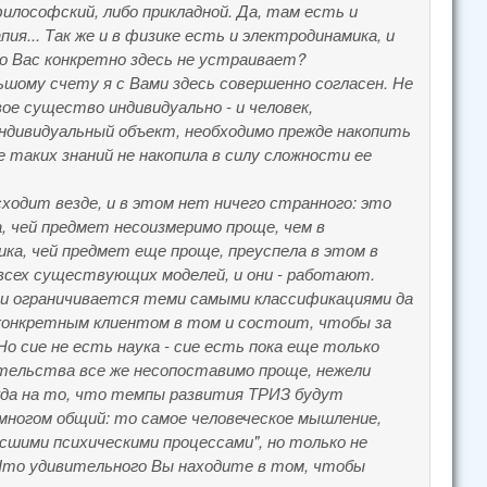
илософский, либо прикладной. Да, там есть и
ия... Так же и в физике есть и электродинамика, и
то Вас конкретно здесь не устраивает?
шому счету я с Вами здесь совершенно согласен. Не
ое существо индивидуально - и человек,
индивидуальный объект, необходимо прежде накопить
 таких знаний не накопила в силу сложности ее
ходит везде, и в этом нет ничего странного: это
, чей предмет несоизмеримо проще, чем в
ика, чей предмет еще проще, преуспела в этом в
 всех существующих моделей, и они - работают.
му и ограничивается теми самыми классификациями да
конкретным клиентом в том и состоит, чтобы за
о сие не есть наука - сие есть пока еще только
ательства все же несопоставимо проще, нежели
ежда на то, что темпы развития ТРИЗ будут
многом общий: то самое человеческое мышление,
ысшими психическими процессами", но только не
 Что удивительного Вы находите в том, чтобы