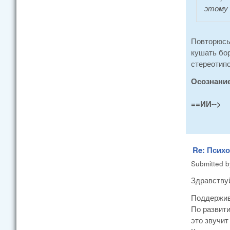
этому 
Повторюсь 
кушать бор
стереотипо
Осознани
==ИИ-->
Re: Псих
Submitted 
Здравству
Поддержива
По развити
это звучит