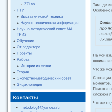
ZZLab
Там, где е
НТИ
Особенно в
Выставки новой техники
Научно техническая информация
Quote:
Про п
Научно-методический совет МА
психоф
ТРИЗ
и хими
Обучение
От редактора
Проекты
На мой взг
Работа
понимание,
Истории из жизни
Что же мо
Теория
С позиции
Экспертно-методический совет
моментов, 
Энциклопедия
Психотипы
сложной ИЗ
Контакты
Что же тог
metodolog1@yandex.ru