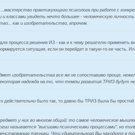
:
...мастерство практикующего психолога при работе с конкр
 и классами увидеть нечто большее - человеческую личность. 
тво... как и изобретательство, впрочем.
для процесса решения ИЗ - как и к чему решателю применить в
ормируется ситуация, если он перейдет в такую-то ее часть. Или
дмет изобретательства все же не сопоставимо проще, нежели 
екоторая надежда на то, что темпы развития ТРИЗ будут не
о действительно было так, то давно бы ТРИЗ была бы простой 
редмет у них во многом общий: то самое человеческое мышлени
огии называется "высшими психическими процессами", но тольк
енствованию техники. Что удивительного Вы находите в том