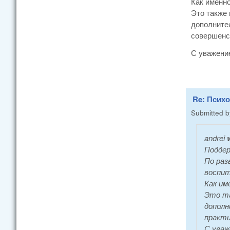
Как именно
Это также 
дополнител
совершенс
С уважени
Re: Псих
Submitted 
andrei
w
Поддер
По раз
воспит
Как им
Это та
дополн
практи
С уваж