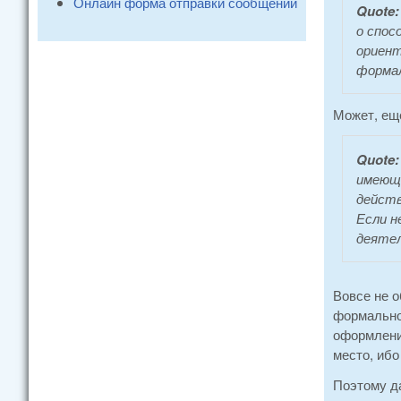
Онлайн форма отправки сообщений
Quote:
о спос
ориент
формал
Может, еще
Quote
имеюще
действ
Если н
деятел
Вовсе не о
формально
оформлени
место, ибо
Поэтому да