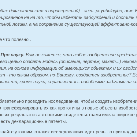
обах доказательств и опровержений) - англ. psychologics; нем. 
ированное не на то, чтобы избежать заблуждений и достичь
ьной логики, а на сохранение существующей аффективно-ко
 что полезно..
:
Про науку.
Вам не кажется, что любое изобретение представ
го целью создать модель (описание, чертеж, макет...) некое
ия, на основе информации об имеющихся объектах и их свойс
ет - то каким образом, по-Вашему, создается изобретение? Ес
ьности, кроме науки, справляется с подобными задачами на 
бязательно проводить исследование, чтобы создать изобретение
 трансформировать их как прототипы в новые объекты изобрете
е их результатов авторскими свидетельствами имела широкое р
 есть декларационные патенты.
вайте уточним, о каких исследованиях идет речь - о прикладн