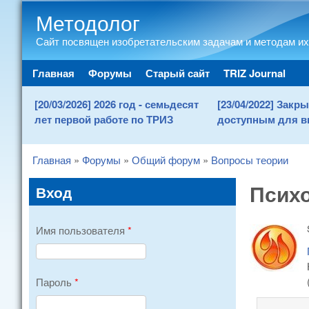
Методолог
Сайт посвящен изобретательским задачам и методам их
Main menu
Главная
Форумы
Старый сайт
TRIZ Journal
[20/03/2026] 2026 год - семьдесят
[23/04/2022] Зак
лет первой работе по ТРИЗ
доступным для в
Главная
»
Форумы
»
Общий форум
»
Вопросы теории
You are here
Психо
Вход
Имя пользователя
*
Пароль
*