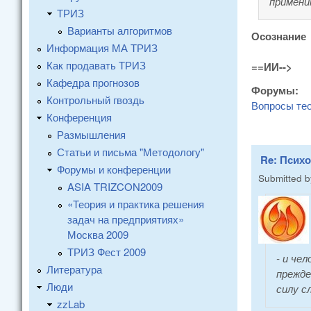
примени
ТРИЗ
Варианты алгоритмов
Осознание
Информация МА ТРИЗ
Как продавать ТРИЗ
==ИИ-->
Кафедра прогнозов
Форумы:
Контрольный гвоздь
Вопросы те
Конференция
Размышления
Статьи и письма "Методологу"
Re: Псих
Форумы и конференции
Submitted 
ASIA TRIZCON2009
«Теория и практика решения
задач на предприятиях»
Москва 2009
ТРИЗ Фест 2009
- и че
Литература
прежде
Люди
силу с
zzLab