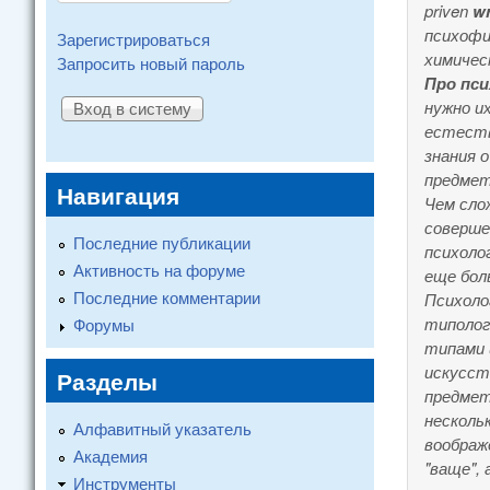
priven
wr
психофи
Зарегистрироваться
химичес
Запросить новый пароль
Про пси
нужно и
естеств
знания 
предмет
Навигация
Чем сло
соверше
Последние публикации
психоло
Активность на форуме
еще бол
Последние комментарии
Психоло
типолог
Форумы
типами 
искусст
Разделы
предмет
несколь
Алфавитный указатель
воображ
Академия
"ваще",
Инструменты