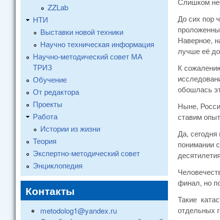
Слишком не
ZZLab
До сих пор 
НТИ
проложенные
Выставки новой техники
Наверное, н
Научно техническая информация
лучше её д
Научно-методический совет МА
ТРИЗ
К сожалению
исследовани
Обучение
обошлась э
От редактора
Проекты
Ныне, Росси
Работа
ставим опыт
Истории из жизни
Да, сегодня
Теория
понимании с
Экспертно-методический совет
десятилетия
Энциклопедия
Человечеств
финал, но п
Контакты
Такие катас
отдельных г
metodolog1@yandex.ru