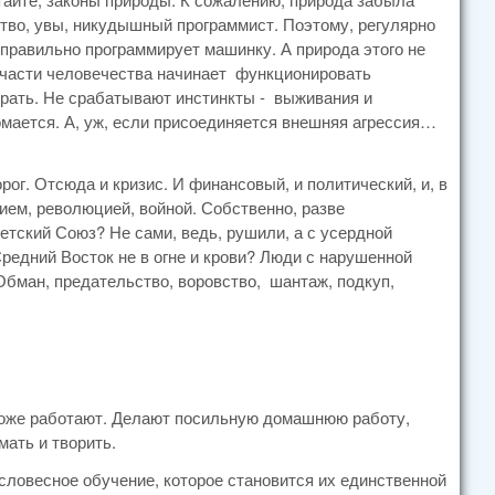
тво, увы, никудышный программист. Поэтому, регулярно
еправильно программирует машинку. А природа этого не
о части человечества начинает функционировать
ирать. Не срабатывают инстинкты - выживания и
мается. А, уж, если присоединяется внешняя агрессия…
ог. Отсюда и кризис. И финансовый, и политический, и, в
ием, революцией, войной. Собственно, разве
етский Союз? Не сами, ведь, рушили, а с усердной
едний Восток не в огне и крови? Люди с нарушенной
 Обман, предательство, воровство, шантаж, подкуп,
 тоже работают. Делают посильную домашнюю работу,
ать и творить.
 словесное обучение, которое становится их единственной