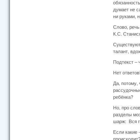
обязанность
думает не с
ни руками, 
Слово, речь
К.С. Станис
Существуют 
талант, вдо
Подтекст – 
Нет ответов
Да, потому,
рассудочные
ребёнка?
Но, про сло
разделы мо
шарж: Вся г
Если какие 
происходит?