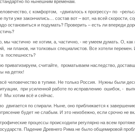
стандартно по нынешним временам.
человечество, с комфортом, «двигалось к прогрессу» по «рел
 пути уже закончились… состав вот – вот, на всей скорости, с
адо остановиться и подумать? Проверить – есть ли впереди дор
остичь?
, мы частично не хотим, а, частично, - не умеем думать. О, ка
й, ни планов, ни толковых специалистов. Все хотели перемен. 
та поспешность?
ю приватизируем, считайте, проматываем наследство, доставш
ы на детях!
 всё человечество в тупике. Не только Россия. Нужны были дес
итуации, при усиленной работе по исправлению ошибок, - выпо
! Мы хотим всё и сейчас.
о двигается по спирали. Ныне, оно приближается к завершени
отрясение будет не слабым. И это неизбежно, если срочно не вк
трофические процессы происходили регулярно на всем протяже
осударств. Падение Древнего Рима не было общемировой проб