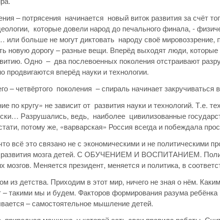
ра.
ния – потрясения начинается новый виток развития за счёт тог
еологии, которые довели народ до печального финала, - физи
 или больше не могут диктовать народу своё мировоззрение, п
ь новую дорогу – разные вещи. Вперёд выходят люди, которые 
звитию. Одно – два послевоенных поколения отстраивают разру
 продвигаются вперёд науки и технологии.
его – четвёртого поколения – спираль начинает закручиваться в
ие по кругу» не зависит от развития науки и технологий. Т.е. т
ески… Разрушались, ведь, наиболее цивилизованные государс
стати, потому же, «варварская» Россия всегда и побеждала про
 что всё это связано не с экономическими и не политическими п
 развития мозга детей. С ОБУЧЕНИЕМ И ВОСПИТАНИЕМ. Полити
х мозгов. Меняется президент, меняется и политика, в соответст
м из детства. Приходим в этот мир, ничего не зная о нём. Каким
 – такими мы и будем. Факторов формирования разума ребёнка 
вается – самостоятельное мышление детей.
то природная машинка, у которой есть свои правила работы. Сч