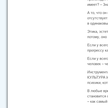
имеет? – Зн
А то, что о
отсутствует
в одинаковы
Этика, эсте
потому, оно
Если у всег
прогрессу к
Если у всег
человек – ч
Инструмента
КУЛЬТУРА И 
психики, ко
В любые вре
становится 
– как самый