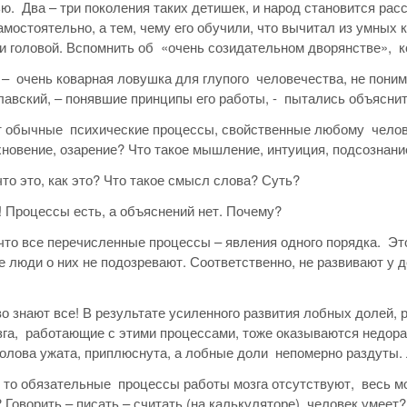
ю. Два – три поколения таких детишек, и народ становится рас
амостоятельно, а тем, чему его обучили, что вычитал из умных 
ни головой. Вспомнить об «очень созидательном дворянстве», к
 – очень коварная ловушка для глупого человечества, не поним
лавский, – понявшие принципы его работы, - пытались объяснит
обычные психические процессы, свойственные любому человеку
хновение, озарение? Что такое мышление, интуиция, подсознани
что это, как это? Что такое смысл слова? Суть?
! Процессы есть, а объяснений нет. Почему?
 что все перечисленные процессы – явления одного порядка. Это
 люди о них не подозревают. Соответственно, не развивают у д
во знают все! В результате усиленного развития лобных долей,
зга, работающие с этими процессами, тоже оказываются недо
олова ужата, приплюснута, а лобные доли непомерно раздуты.
- то обязательные процессы работы мозга отсутствуют, весь мо
 Говорить – писать – считать (на калькуляторе) человек умее