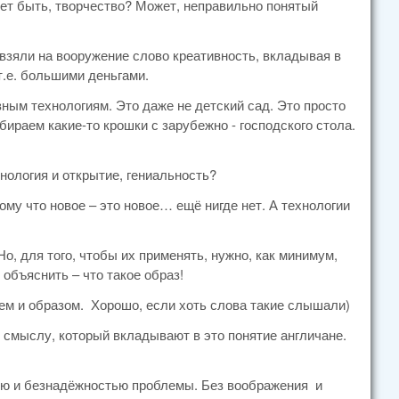
ет быть, творчество? Может, неправильно понятый
взяли на вооружение слово креативность, вкладывая в
т.е. большими деньгами.
ным технологиям. Это даже не детский сад. Это просто
ираем какие-то крошки с зарубежно - господского стола.
нология и открытие, гениальность?
му что новое – это новое… ещё нигде нет. А технологии
о, для того, чтобы их применять, нужно, как минимум,
объяснить – что такое образ!
ем и образом. Хорошо, если хоть слова такие слышали)
 смыслу, который вкладывают в это понятие англичане.
стью и безнадёжностью проблемы. Без воображения и