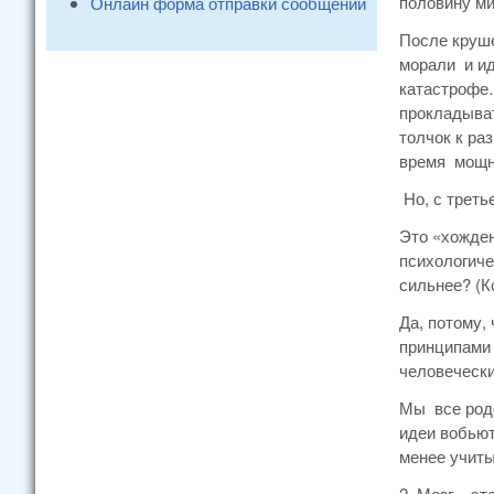
половину ми
Онлайн форма отправки сообщений
После круше
морали и ид
катастрофе…
прокладыват
толчок к ра
время мощно
Но, с треть
Это «хожден
психологич
сильнее? (К
Да, потому,
принципами
человечески
Мы все родо
идеи вобьют
менее учиты
2. Мозг – э