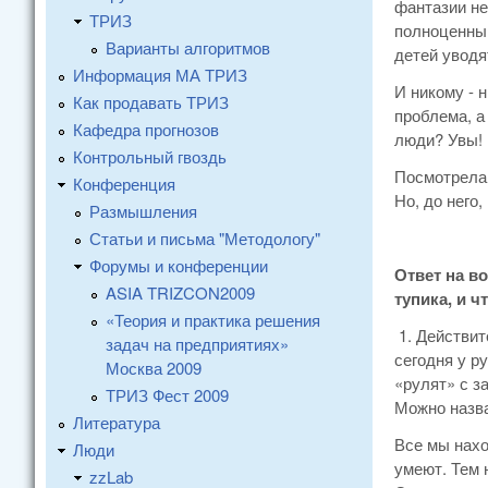
фантазии не
ТРИЗ
полноценным
Варианты алгоритмов
детей уводя
Информация МА ТРИЗ
И никому - 
Как продавать ТРИЗ
проблема, а
Кафедра прогнозов
люди? Увы! 
Контрольный гвоздь
Посмотрела,
Конференция
Но, до него,
Размышления
Статьи и письма "Методологу"
Форумы и конференции
Ответ на в
ASIA TRIZCON2009
тупика, и 
«Теория и практика решения
1. Действит
задач на предприятиях»
сегодня у р
Москва 2009
«рулят» с з
ТРИЗ Фест 2009
Можно назва
Литература
Все мы нахо
Люди
умеют. Тем 
zzLab