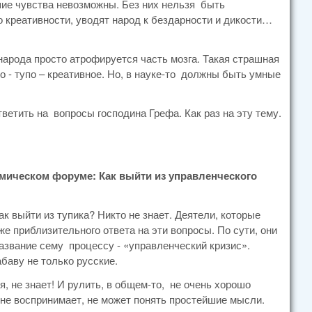
шие чувства невозможны. Без них нельзя быть
о креативности, уводят народ к бездарности и дикости…
народа просто атрофируется часть мозга. Такая страшная
о - тупо – креативное. Но, в науке-то должны быть умные
етить на вопросы господина Грефа. Как раз на эту тему.
мическом форуме: Как выйти из управленческого
к выйти из тупика? Никто не знает. Деятели, которые
аже приблизительного ответа на эти вопросы. По сути, они
азвание сему процессу - «управленческий кризис».
баву не только русские.
, не знает! И рулить, в общем-то, не очень хорошо
о не воспринимает, не может понять простейшие мысли.