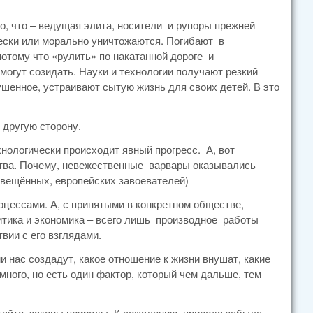
о, что – ведущая элита, носители и рупоры прежней
чески или морально уничтожаются. Погибают в
отому что «рулить» по накатанной дороге и
могут созидать. Науки и технологии получают резкий
шенное, устраивают сытую жизнь для своих детей. В это
 другую сторону.
ехнологически происходит явный прогресс. А, вот
тва. Почему, невежественные варвары оказывались
свещённых, европейских завоевателей)
роцессами. А, с принятыми в конкретном обществе,
ка и экономика – всего лишь производное работы
вии с его взглядами.
и нас создадут, какое отношение к жизни внушат, какие
много, но есть один фактор, который чем дальше, тем
итайте, законы природы. К сожалению, природа забыла