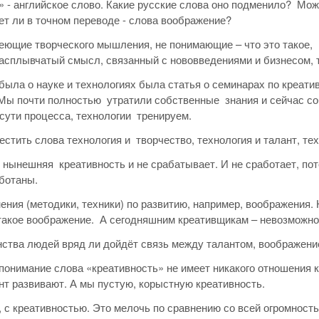
 - английское слово. Какие русские слова оно подменило? Мож
т ли в точном переводе - слова воображение?
еющие творческого мышления, не понимающие – что это такое, 
расплывчатый смысл, связанный с нововведениями и бизнесом, 
ыла о науке и технологиях была статья о семинарах по креатив
Мы почти полностью утратили собственные знания и сейчас соб
сути процесса, технологии тренируем.
стить слова технология и творчество, технология и талант, тех
 нынешняя креативность и не срабатывает. И не сработает, пото
ботаны.
ения (методики, техники) по развитию, например, воображения. Н
 такое воображение. А сегодняшним креативщикам – невозможно 
ства людей вряд ли дойдёт связь между талантом, воображени
понимание слова «креативность» не имеет никакого отношения к
нт развивают. А мы пустую, корыстную креативность.
й, с креативностью. Это мелочь по сравнению со всей огромно