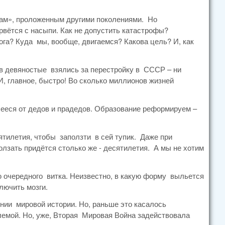
ьсам», проложенным другими поколениями. Но
орвётся с насыпи. Как не допустить катастрофы?
ога? Куда мы, вообще, двигаемся? Какова цель? И, как
к в девяностые взялись за перестройку в СССР – ни
И, главное, быстро! Во сколько миллионов жизней
ееся от дедов и прадедов. Образование реформируем –
ятилетия, чтобы заползти в сей тупик. Даже при
лзать придётся столько же - десятилетия. А мы не хотим
ю очередного витка. Неизвестно, в какую форму выльется
лючить мозги.
нии мировой истории. Но, раньше это касалось
лемой. Но, уже, Вторая Мировая Война задействовала