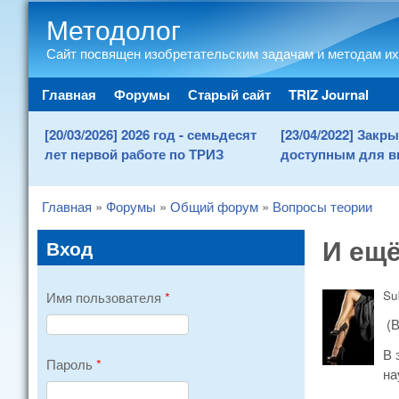
Методолог
Сайт посвящен изобретательским задачам и методам их
Main menu
Главная
Форумы
Старый сайт
TRIZ Journal
[20/03/2026] 2026 год - семьдесят
[23/04/2022] Зак
лет первой работе по ТРИЗ
доступным для в
Главная
»
Форумы
»
Общий форум
»
Вопросы теории
You are here
И ещё
Вход
Su
Имя пользователя
*
(
В 
Пароль
*
на