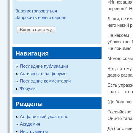
«Инновация»
перевод? Не
Зарегистрироваться
Запросить новый пароль
Люди, не им
него некий 
На некоем б
убожество. 
Не понимая 
Навигация
Можно совме
Последние публикации
Вот, потому
Активность на форуме
давно разра
Последние комментарии
Есть упражн
Форумы
знать – что
(До большин
Разделы
Российское 
Алфавитный указатель
Они-то тала
Академия
Да бог с не
Инструменты