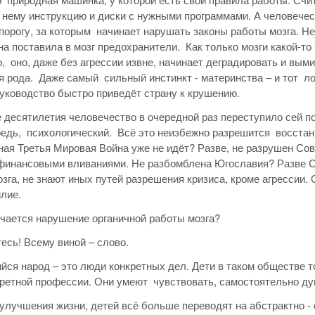
 нему инструкцию и диски с нужными программами. А человечес
порогу, за которым начинает нарушать законы работы мозга. Н
а поставила в мозг предохранители. Как только мозги какой-т
, оно, даже без агрессии извне, начинает деградировать и вым
 рода. Даже самый сильный инстинкт - материнства – и тот ло
уководство быстро приведёт страну к крушению.
 десятилетия человечество в очередной раз переступило сей пор
едь, психологический. Всё это неизбежно разрешится восстан
ая Третья Мировая Война уже не идёт? Разве, не разрушен Сов
инансовыми вливаниями. Не разбомблена Югославия? Разве Ср
озга, не знают иных путей разрешения кризиса, кроме агрессии.
илие.
чается нарушение органичной работы мозга?
есь! Всему виной – слово.
ся народ – это люди конкретных дел. Дети в таком обществе
ретной профессии. Они умеют чувствовать, самостоятельно дум
 улучшения жизни, детей всё больше переводят на абстрактно -