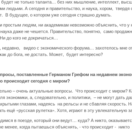
 будет не только таланта… без них мышление, интеллект, выс
и людьми. А сегодня и правительство, и наука, хором, твердя 
т. В будущее, о котором уже сегодня страшно думать.
ни простым людям, ни академикам невозможно объяснить, что у 
 наука даже не чешется. Правительство, понятно, само продажн
Ни до кого не докричаться…
 недавно, видео с экономического форума… захотелось мне отв
 как до бога, не достать. Может, будет интересно?
опросы, поставленные Германом Грефом на недавнем эконо
что происходит сегодня с миром?
ельно – очень актуальные вопросы. Что происходит с миром? Ка
уля экономики, а, следовательно, и политики, – не могут дать д
акрытыми глазами, надеясь на рельсы и не сбавляя скорость. Н
ть ещё «русская рулетка». Хотя, играют в эту увлекательную за
димся в поезде, который они ведут… куда? А никто, оказывается
не менее, когда пытаешься объяснять, - что происходит - никт