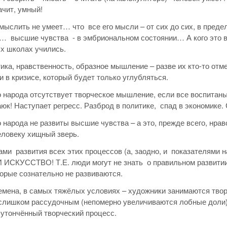
ачит, умный!
н мыслить не умеет… что все его мысли – от сих до сих, в пре
… высшие чувства - в эмбриональном состоянии… А кого это в
х школах учились.
тика, нравственность, образное мышление – разве их кто-то о
 и в кризисе, который будет только углубляться.
о народа отсутствует творческое мышление, если все воспита
аюк! Наступает регресс. Разброд в политике, спад в экономике.
о народа не развиты высшие чувства – а это, прежде всего, нра
еловеку хищный зверь.
ми развития всех этих процессов (а, заодно, и показателями н
ИСКУССТВО! Т.Е. люди могут не знать о правильном развитии 
торые сознательно не развиваются.
мена, в самых тяжёлых условиях – художники занимаются творче
слишком рассудочным (непомерно увеличиваются лобные доли),
 утончённый творческий процесс.