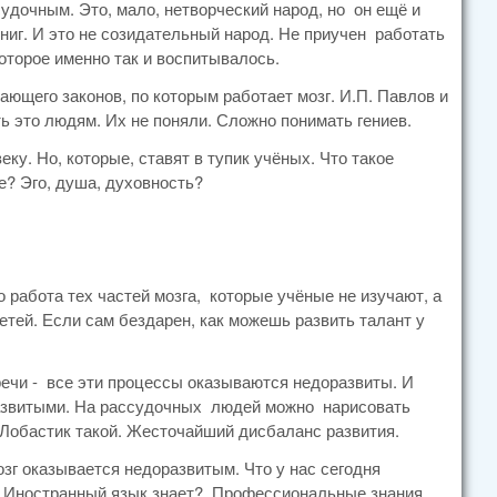
судочным. Это, мало, нетворческий народ, но он ещё и
книг. И это не созидательный народ. Не приучен работать
оторое именно так и воспитывалось.
ающего законов, по которым работает мозг. И.П. Павлов и
ь это людям. Их не поняли. Сложно понимать гениев.
. Но, которые, ставят в тупик учёных. Что такое
е? Эго, душа, духовность?
 работа тех частей мозга, которые учёные не изучают, а
етей. Если сам бездарен, как можешь развить талант у
 речи - все эти процессы оказываются недоразвиты. И
развитыми. На рассудочных людей можно нарисовать
 Лобастик такой. Жесточайший дисбаланс развития.
зг оказывается недоразвитым. Что у нас сегодня
т? Иностранный язык знает? Профессиональные знания