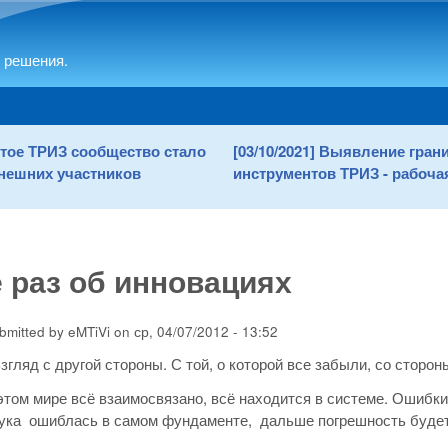
Skip to main content
 решения.
рытое ТРИЗ сообщество стало
[03/10/2021] Выявление гра
нешних участников
инструментов ТРИЗ - рабочая
 раз об инновациях
bmitted by
eMTiVi
on
ср, 04/07/2012 - 13:52
Взгляд с другой стороны. С той, о которой все забыли, со сторон
этом мире всё взаимосвязано, всё находится в системе. Ошибки
ука ошиблась в самом фундаменте, дальше погрешность будет 