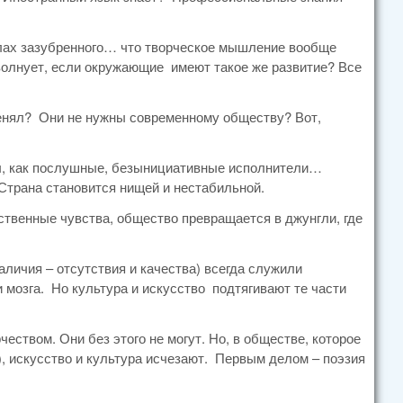
делах зазубренного… что творческое мышление вообще
олнует, если окружающие имеют такое же развитие? Все
тменял? Они не нужны современному обществу? Вот,
ны, как послушные, безынициативные исполнители…
 Страна становится нищей и нестабильной.
вственные чувства, общество превращается в джунгли, где
аличия – отсутствия и качества) всегда служили
мозга. Но культура и искусство подтягивают те части
ством. Они без этого не могут. Но, в обществе, которое
 искусство и культура исчезают. Первым делом – поэзия