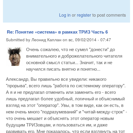
Log in
or
register
to post comments
Re: Понятие «система» в рамках ТРИЗ Часть 6
Submitted by
Леонид Каплан
on
вс, 09/02/2014 - 07:47
Очень сожалею, что не сумел "донести" до
внимательного и доброжелательного читателя
основной смысл статьи... Значит, так и не
научился писать внятно и понятно...
Александр, Вы правильно все увидели: никакого
"прорыва", всего лишь "работа по системному оператору".
А я и не предлагал отменить или заменить его - всего
лишь предлагал более удобный, логичный и объяснимый
взгляд на этот "оператор". Увы, в том виде, как он есть, в
нем очень много "подразумеваний" и "читай-между-строк" -
что очень мешает и объяснять этот оператор новым
будущим ТРИЗовцам, и пользоваться им, и даже
развивать его. Мне показалось, что если взглянуть на тот