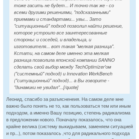
тоже гасить не будет... И точно так же - со
всеми другими решениями, "подсказанными"
приемами и стандартами... увы... Зато
"ситуационный" подход позволил найти решение,
которое устроило все заинтересованные
стороны: и соседей, и владельца, и
изготовителя... вот такая "мелкая разница".
Кстати, на самом деле именно эта мелкая
разница позволила японской компании SANNO
сделать свой выбор между TechOptimizer'ом
("системный" подход) и Innovation WorkBench
("ситуационный" подход)... а Вы говорите -
"динамики не увидал"...[/quote]
Леонид, спасибо за разъясненеия. На самом деле мне
важно было понять не то, как пользоваться тем или иным
подходом, а именно Вашу позицию, степень радикализма
в предложении нового. Поначалу показалось, что она
крайне велика (систему выкидываем, заменяем ситуацией
и пр...), потом показалось ,что для радикального подхода