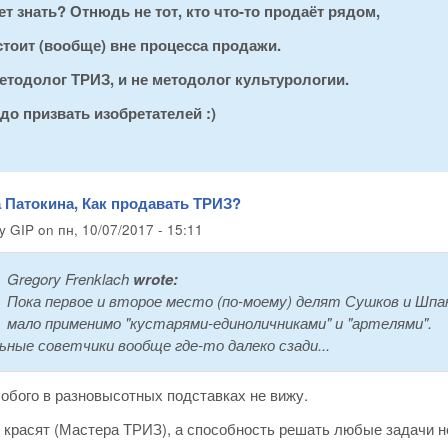
ет знать? Отнюдь не тот, кто что-то продаёт рядом,
о стоит (вообще) вне процесса продажи.
методолог ТРИЗ, и не методолог культурологии.
адо призвать изобретателей :)
 Патокина, Как продавать ТРИЗ?
by
GIP
on
пн, 10/07/2017 - 15:11
Gregory Frenklach
wrote:
Пока первое и второе место (по-моему) делят Сушков и Шпак
мало применимо "кустарями-единоличниками" и "артелями".
ные советчики вообще где-то далеко сзади...
обого в разновысотных подставках не вижу.
 красят (Мастера ТРИЗ), а способность решать любые задачи не 