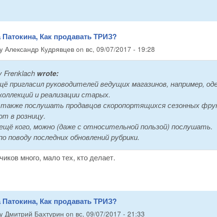
 Патокина, Как продавать ТРИЗ?
by
Александр Кудрявцев
on
вс, 09/07/2017 - 19:28
y Frenklach
wrote:
щё пригласил руководителей ведущих магазинов, например, од
коллекций и реализации старых.
также послушать продавцов скоропортящихся сезонных фрук
т в розницу.
ещё кого, можно (даже с относительной пользой) послушать.
по поводу последних обновлений рубрики.
чиков много, мало тех, кто делает.
 Патокина, Как продавать ТРИЗ?
by
Дмитрий Бахтурин
on
вс, 09/07/2017 - 21:33