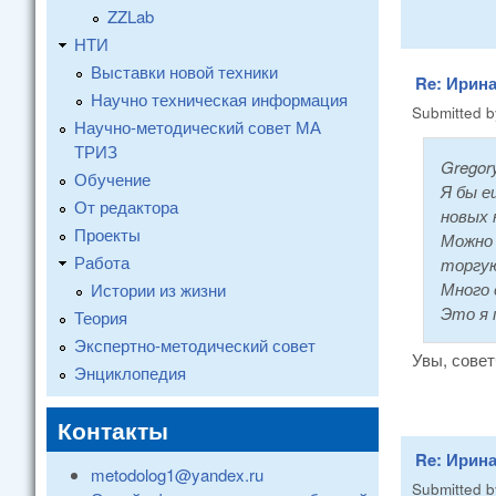
ZZLab
НТИ
Выставки новой техники
Re: Ирина
Научно техническая информация
Submitted 
Научно-методический совет МА
ТРИЗ
Gregor
Обучение
Я бы е
От редактора
новых 
Проекты
Можно 
Работа
торгую
Много 
Истории из жизни
Это я 
Теория
Экспертно-методический совет
Увы, совет
Энциклопедия
Контакты
Re: Ирина
metodolog1@yandex.ru
Submitted 