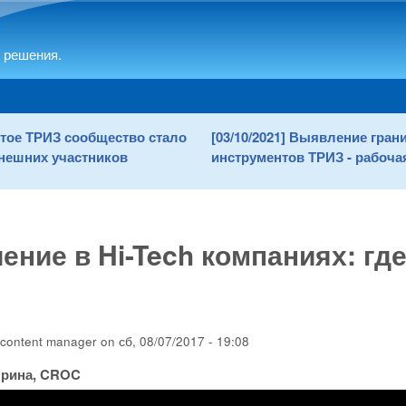
Skip to main content
 решения.
рытое ТРИЗ сообщество стало
[03/10/2021] Выявление гра
нешних участников
инструментов ТРИЗ - рабочая
ение в Hi-Tech компаниях: гд
content manager
on
сб, 08/07/2017 - 19:08
Ирина, CROC