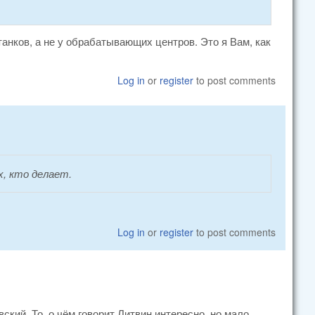
танков, а не у обрабатывающих центров. Это я Вам, как
Log in
or
register
to post comments
х, кто делает.
Log in
or
register
to post comments
ский. То, о чём говорит Литвин интересно, но мало