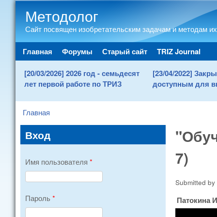
Методолог
Сайт посвящен изобретательским задачам и методам их
Main menu
Главная
Форумы
Старый сайт
TRIZ Journal
[20/03/2026] 2026 год - семьдесят
[23/04/2022] Зак
лет первой работе по ТРИЗ
доступным для в
Главная
You are here
"Обуч
Вход
7)
Имя пользователя
*
Submitted by
Пароль
*
Патокина 