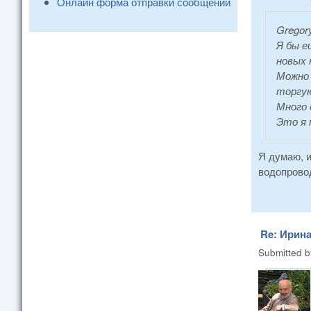
Онлайн форма отправки сообщений
Gregor
Я бы е
новых 
Можно 
торгую
Много 
Это я 
Я думаю, и
водопровод
Re: Ирина
Submitted 