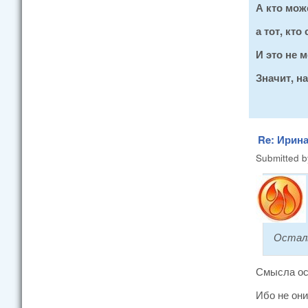
А кто мож
а тот, кт
И это не 
Значит, н
Re: Ирина
Submitted 
Осталь
Смысла ос
Ибо не они