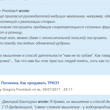
y Frenklach
wrote:
щё пригласил руководителей ведущих магазинов, например, од
коллекций и реализации старых.
также послушать продавцов скоропортящихся сезонных фрук
т в розницу.
ещё кого, можно (даже с относительной пользой) послушать.
по поводу последних обновлений рубрики.
х мышление и способ деятельности "нам не по зубам". Как гов
чика"... Так что нам бы этих простых людей понять, хоть как-то
 Патокина, Как продавать ТРИЗ?
by
Gregory Frenklach
on
вс, 09/07/2017 - 23:17
Дмитрий Бахтурин
wrote:
Я думаю, их мышление и способ де
Г.П.Щедровицкий, "самое сложное мышление - у водопроводчи