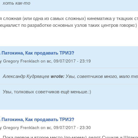
хоть как-то
я сложная (или одна из самых сложных) кинематика у ткацких с
циалист по разработке основных узлов таких центров говорю:)
 Патокина, Как продавать ТРИЗ?
by
Gregory Frenklach
on
вс, 09/07/2017 - 23:19
Александр Кудрявцев
wrote:
Увы, советчиков много, мало те
Увы, толковых советчиков ещё меньше.:)
 Патокина, Как продавать ТРИЗ?
by
Gregory Frenklach
on
вс, 09/07/2017 - 23:30
Пока первое и второе место (по-моему) делят Сушков и Шпаков