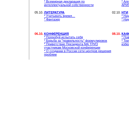
* Всемирная декларация по
* Ал
интеллектуальной собственности
АРИП
05.10.
ЛИТЕРАТУРА
02.10.
НТИ
* Учитывать время…
* На
* Фантазер
* На
06.10.
КОНФЕРЕНЦИЯ
08.10.
КАФ
* Попробуй испытать себя
* По
* Борьба за "правильность" формулировок
* Тр
* Приветствие Президента МА ТРИЗ
избе
участникам Московской конференции
* О создании в России сети центров решения
проблем