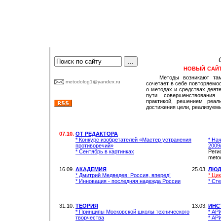
новый сай
Методы возникают там
metodolog1@yandex.ru
сочетает в себе повторяемос
о методах и средствах деяте
пути совершенствования 
практикой, решением реал
достижения цели, реализуем
07.10.
ОТ РЕДАКТОРА
* Конкурс изобретателей «Мастер устранения
* На
противоречий»
2009
* Сентябрь в картинках
Реги
meto
16.09.
АКАДЕМИЯ
25.03.
ЛЮ
* Дмитрий Медведев: Россия, вперед!
* Ци
* Инновация - последняя надежда России
* Ст
31.10.
ТЕОРИЯ
13.03.
ИНС
* Принципы Московской школы технического
* АР
творчества
* АР