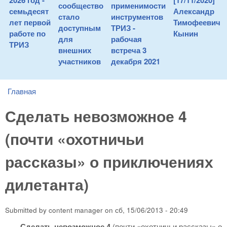
2026 год -
[17/11/2020]
сообщество
применимости
семьдесят
Александр
стало
инструментов
лет первой
Тимофеевич
доступным
ТРИЗ -
работе по
Кынин
для
рабочая
ТРИЗ
внешних
встреча 3
участников
декабря 2021
Главная
You are here
Сделать невозможное 4
(почти «охотничьи
рассказы» о приключениях
дилетанта)
Submitted by
content manager
on
сб, 15/06/2013 - 20:49
Сделать невозможное 4
(почти «охотничьи рассказы» о