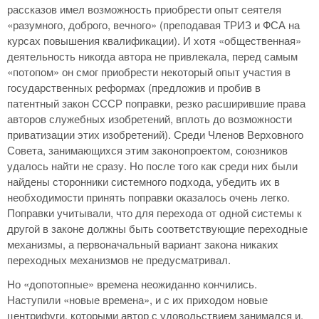
рассказов имел возможность приобрести опыт сеятеля
«разумного, доброго, вечного» (преподавая ТРИЗ и ФСА на
курсах повышения квалификации). И хотя «общественная»
деятельность никогда автора не привлекала, перед самым
«потопом» он смог приобрести некоторый опыт участия в
государственных реформах (предложив и пробив в
патентный закон СССР поправки, резко расширившие права
авторов служебных изобретений, вплоть до возможности
приватизации этих изобретений). Среди Членов Верховного
Совета, занимающихся этим законопроектом, союзников
удалось найти не сразу. Но после того как среди них были
найдены сторонники системного подхода, убедить их в
необходимости принять поправки оказалось очень легко.
Поправки учитывали, что для перехода от одной системы к
другой в законе должны быть соответствующие переходные
механизмы, а первоначальный вариант закона никаких
переходных механизмов не предусматривал.
Но «допотопные» времена неожиданно кончились.
Наступили «новые времена», и с их приходом новые
центрифуги, которыми автор с удовольствием занимался и,