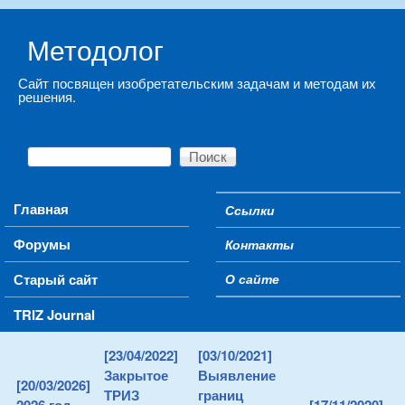
Skip to main content
Методолог
Сайт посвящен изобретательским задачам и методам их
решения.
Поиск
Форма поиска
Main menu
Главная
Ссылки
Secondary menu
Форумы
Контакты
Старый сайт
О сайте
TRIZ Journal
[23/04/2022]
[03/10/2021]
Закрытое
Выявление
[20/03/2026]
ТРИЗ
границ