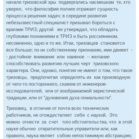
начале тризовской эры подвергались насмешкам те, кто
уверял, что философия полнее отражает сущность
процесса решения задач; в середине развития
небезызвестный специалист призывал бороться с
врагами ТРИЗ; другой же утверждал, что обладать
глубокими познаниями в ТРИЗ и быть россиянином,
несомненно, одно и то же. Итак, тризовцев становится
все больше; по их собственному признанию, ими движет -
- достойное внимания или наивное -- желание
способствовать развитию лучших черт тризовского
характера. Они, однако, понятия не имеют о том, что такое
тризовцы, предпочитая определять их как производную
от чего-то постороннего, скажем от инженеров-
исследователей, или от воображаемой эвристической
традиции, или от "дуновения духа гениальности".
Тризовец, в отличие от почти всех технических
работников, не отождествляет себя с наукой. Это
можно отнести за счет того обстоятельства, что в этой
науке обычно отвратительные управители или, как
правило, наука являет собою непостижимую абстракцию;