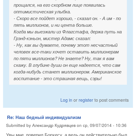
прощался, на его скорбном лице появилась
оптимистическая улыбка.
- Скоро все пойдет хорошо, - сказал он. - А им - по
пять миллионов, и ни цента больше.
Когда мы выезжали из Флагстафа, держа путь на
Грэнд-кэньон, мистер Адамс сказал:
- Ну, как вы думаете, почему этот несчастный
человек все-таки хочет оставить миллионерам
по пяти миллионов? Не знаете? Ну, так я вам
скажу. В глубине души он еще надеется, что сам
когда-нибудь станет миллионером. Американское
воспитание - это страшная вещь, сэры!
Log in
or
register
to post comments
Re: Наш бедный индивидуализм
Submitted by
Александр Кудрявцев
on
ср, 09/07/2014 - 10:36
Увы мне, поверил Борхесу, а ведь он действительно был