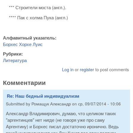
*** Строители моста (англ.).
**** Пак с холма Пука (англ.)
Алфавитный указатель:
Борхес Хорхе Луис
Рубрики:
Литература
Log in
or
register
to post comments
Комментарии
Re: Наш бедный индивидуализм
Submitted by
Ромащук Александр
on
ср, 09/07/2014 - 10:06
Александр Владимирович, думаю, что целиком таких
"аргентинцев" нет нигде (не говоря уже про саму
Аргентину) и Борхес писал достаточно иронично. Ведь
такой индивидуалист как Дон Кихот все свои подвиги