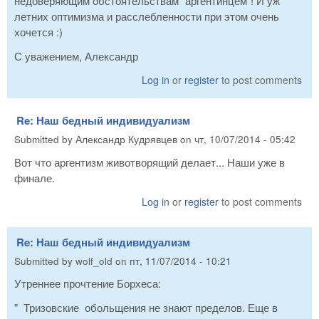
недоверяющим обстоятельствам "аргентинцем"! И уж
летних оптимизма и расслебленности при этом очень
хочется :)
С уважением, Александр
Log in
or
register
to post comments
Re: Наш бедный индивидуализм
Submitted by
Александр Кудрявцев
on
чт, 10/07/2014 - 05:42
Вот что аргентизм животворящий делает... Наши уже в
финале.
Log in
or
register
to post comments
Re: Наш бедный индивидуализм
Submitted by
wolf_old
on
пт, 11/07/2014 - 10:21
Утреннее прочтение Борхеса:
" Тризовские обольщения не знают пределов. Еще в