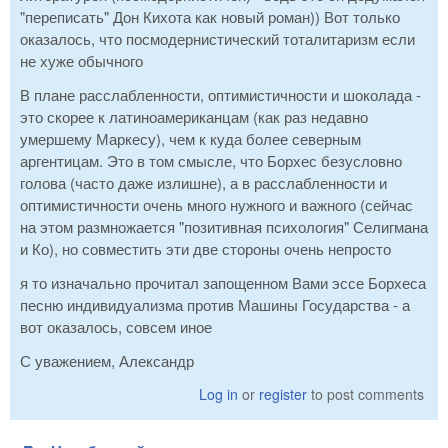
"переписать" Дон Кихота как новый роман)) Вот только
оказалось, что посмодернистический тоталитаризм если
не хуже обычного
В плане расслабленности, оптимистичности и шоколада -
это скорее к латиноамериканцам (как раз недавно
умершему Маркесу), чем к куда более северным
аргентицам. Это в том смысле, что Борхес безусловно
голова (часто даже излишне), а в расслабленности и
оптимистичности очень много нужного и важного (сейчас
на этом размножается "позитивная психология" Селигмана
и Ко), но совместить эти две стороны очень непросто
я то изначально прочитал запощенном Вами эссе Борхеса
песню индивидуализма против Машины Государства - а
вот оказалось, совсем иное
С уважением, Александр
Log in
or
register
to post comments