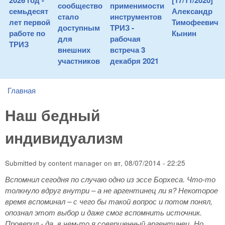
2026 год -
[17/11/2020]
сообщество
применимости
семьдесят
Александр
стало
инструментов
лет первой
Тимофеевич
доступным
ТРИЗ -
работе по
Кынин
для
рабочая
ТРИЗ
внешних
встреча 3
участников
декабря 2021
Главная
You are here
Наш бедный
индивидуализм
Submitted by
content manager
on
вт, 08/07/2014 - 22:25
Вспомнил сегодня по случаю одно из эссе Борхеса. Что-то
толкнуло вдруг внутри – а не аргентинец ли я? Некоторое
время вспоминал – с чего бы такой вопрос и потом понял,
опознал этот выбор и даже смог вспомнить источник.
Проверил - да, в чем-то я совершенный аргентинец. Но