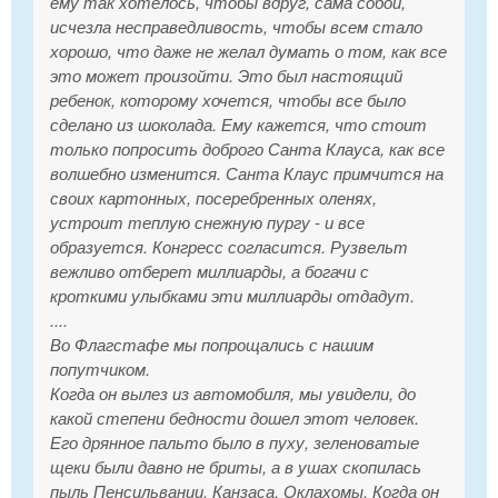
ему так хотелось, чтобы вдруг, сама собой,
исчезла несправедливость, чтобы всем стало
хорошо, что даже не желал думать о том, как все
это может произойти. Это был настоящий
ребенок, которому хочется, чтобы все было
сделано из шоколада. Ему кажется, что стоит
только попросить доброго Санта Клауса, как все
волшебно изменится. Санта Клаус примчится на
своих картонных, посеребренных оленях,
устроит теплую снежную пургу - и все
образуется. Конгресс согласится. Рузвельт
вежливо отберет миллиарды, а богачи с
кроткими улыбками эти миллиарды отдадут.
....
Во Флагстафе мы попрощались с нашим
попутчиком.
Когда он вылез из автомобиля, мы увидели, до
какой степени бедности дошел этот человек.
Его дрянное пальто было в пуху, зеленоватые
щеки были давно не бриты, а в ушах скопилась
пыль Пенсильвании, Канзаса, Оклахомы. Когда он