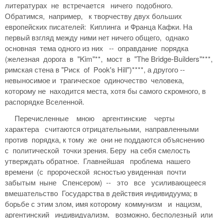
литературах не встречается ничего подобного.
Обратимся, например, к творчеству двух больших
европейских писателей: Киплинга и Франца Кафки. На
первый взгляд между ними нет ничего общего, однако
основная тема одного из них -- оправдание порядка
(железная дорога в "Kim"**, мост в "The Bridge-Builders"***,
римская стена в "Риск of Pook's Hill")****, а другого --
невыносимое и трагическое одиночество человека,
которому не находится места, хотя бы самого скромного, в
распорядке Вселенной.
Перечисленные мною аргентинские черты
характера считаются отрицательными, направленными
против порядка, к тому же они не поддаются объяснению
с политической точки зрения. Беру на себя смелость
утверждать обратное. Главнейшая проблема нашего
времени (с пророческой ясностью увиденная почти
забытым ныне Спенсером) -- это все усиливающееся
вмешательство Государства в действия индивидуума; в
борьбе с этим злом, имя которому коммунизм и нацизм,
аргентинский индивидуализм, возможно, бесполезный или