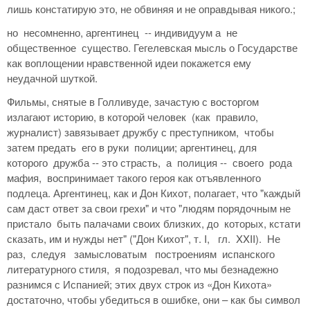
лишь констатирую это, не обвиняя и не оправдывая никого.;
но несомненно, аргентинец -- индивидуум а не
общественное существо. Гегелевская мысль о Государстве
как воплощении нравственной идеи покажется ему
неудачной шуткой.
Фильмы, снятые в Голливуде, зачастую с восторгом
излагают историю, в которой человек (как правило,
журналист) завязывает дружбу с преступником, чтобы
затем предать его в руки полиции; аргентинец, для
которого дружба -- это страсть, а полиция -- своего рода
мафия, воспринимает такого героя как отъявленного
подлеца. Аргентинец, как и Дон Кихот, полагает, что "каждый
сам даст ответ за свои грехи" и что "людям порядочным не
пристало быть палачами своих близких, до которых, кстати
сказать, им и нужды нет" ("Дон Кихот", т. I, гл. XXII). Не
раз, следуя замысловатым построениям испанского
литературного стиля, я подозревал, что мы безнадежно
разнимся с Испанией; этих двух строк из «Дон Кихота»
достаточно, чтобы убедиться в ошибке, они – как бы символ