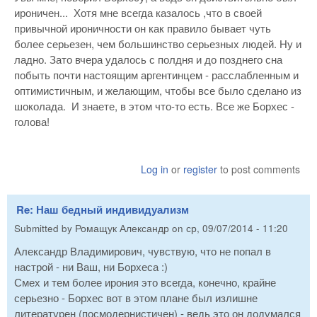
ироничен... Хотя мне всегда казалось ,что в своей
привычной ироничности он как правило бывает чуть
более серьезен, чем большинство серьезных людей. Ну и
ладно. Зато вчера удалось с полдня и до позднего сна
побыть почти настоящим аргентинцем - расслабленным и
оптимистичным, и желающим, чтобы все было сделано из
шоколада. И знаете, в этом что-то есть. Все же Борхес -
голова!
Log in
or
register
to post comments
Re: Наш бедный индивидуализм
Submitted by
Ромащук Александр
on
ср, 09/07/2014 - 11:20
Александр Владимирович, чувствую, что не попал в
настрой - ни Ваш, ни Борхеса :)
Смех и тем более ирония это всегда, конечно, крайне
серьезно - Борхес вот в этом плане был излишне
литературен (посмодернистичен) - ведь это он додумался