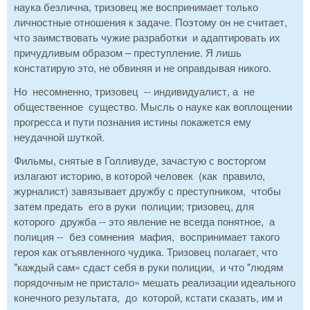
наука безлична, тризовец же воспринимает только
личностные отношения к задаче. Поэтому он не считает,
что заимствовать чужие разработки и адаптировать их
причудливым образом – преступление. Я лишь
констатирую это, не обвиняя и не оправдывая никого.
Но несомненно, тризовец -- индивидуалист, а не
общественное существо. Мысль о науке как воплощении
прогресса и пути познания истины покажется ему
неудачной шуткой.
Фильмы, снятые в Голливуде, зачастую с восторгом
излагают историю, в которой человек (как правило,
журналист) завязывает дружбу с преступником, чтобы
затем предать его в руки полиции; тризовец, для
которого дружба -- это явление не всегда понятное, а
полиция -- без сомнения мафия, воспринимает такого
героя как отъявленного чудика. Тризовец полагает, что
"каждый сам» сдаст себя в руки полиции, и что "людям
порядочным не пристало» мешать реализации идеального
конечного результата, до которой, кстати сказать, им и