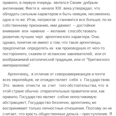
правило, в первую очередь являлся Своим добрым
англичанам; Фихте в начале XIX века утверждал, что
обладать сильным характером и быть немцем, несомненно,
одно и то же. Итак, патриотов становится все больше; по их
собственному признанию, ими движет -- достойное
внимания или наивное -- желание способствовать
развитию лучших черт аргентинского характера. Они,
однако, понятия не имеют о том, что такое аргентинцы,
предпочитая определять их как производную от чего-то
постороннего, скажем от испанских завоевателей, или от
воображаемой католической традиции, или от "британского
империализма".
Аргентинец, в отличие от североамериканцев и почти
всех европейцев, не отождествляет себя с Государством.
Это можно отнести за счет того обстоятельства, что в
этой стране обычно отвратительные правители или, как
правило, Государство являет собою непостижимую
абстракцию1; Государство безлично, аргентинец же
воспринимает только личностные отношения. Поэтому он не
считает, что красть общественные деньга – преступление. Я