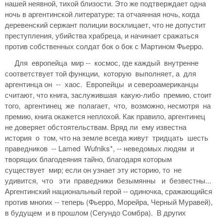
нашей неявной, тихой близости. Это же подтверждает одна
ночь в аргентинской литературе: та отчаянная ночь, когда
деревенский сержант полиции восклицает, что не допустит
преступления, убийства храбреца, и начинает сражаться
против собственных солдат бок о бок с Мартином Фьерро.
Для европейца мир -- космос, где каждый внутренне
соответствует той функции, которую выполняет, а для
аргентинца он -- хаос. Европейцы и североамериканцы
считают, что книга, заслужившая какую-либо премию, стоит
того, аргентинец же полагает, что, возможно, несмотря на
премию, книга окажется неплохой. Как правило, аргентинец
не доверяет обстоятельствам. Вряд ли ему известна
история о том, что на земле всегда живут тридцать шесть
праведников -- Lamed Wufniks*, -- неведомых людям и
творящих благодеяния тайно, благодаря которым
существует мир; если он узнает эту историю, то не
удивится, что эти праведники безымянны и безвестны...
Аргентинский национальный герой -- одиночка, сражающийся
против многих -- теперь (Фьерро, Морейра, Черный Муравей),
в будущем и в прошлом (Сегундо Сомбра). В других