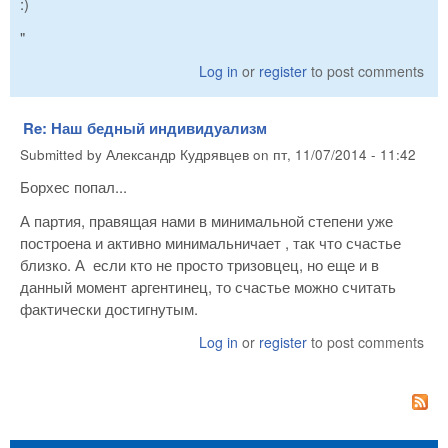
:)
"
Log in
or
register
to post comments
Re: Наш бедный индивидуализм
Submitted by
Александр Кудрявцев
on
пт, 11/07/2014 - 11:42
Борхес попал...
А партия, правящая нами в минимальной степени уже
построена и активно минимальничает , так что счастье
близко. А если кто не просто тризовцец, но еще и в
данный момент аргентинец, то счастье можно считать
фактически достигнутым.
Log in
or
register
to post comments