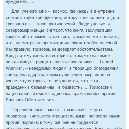
нужды нет. …
Для ученого мир -- космос, где каждый внутренне
соответствует той функции, которую выполняет, а для
тризовца он -- хаос противоречий. Люди ученые и
североамериканцы считают, что книга, заслужившая
какую-либо премию, стоит того, тризовец же полагает,
что, несмотря на премию, книга окажется бесполезной.
Как правило, тризовец не доверяет обстоятельствам.
Вряд ли ему известна история о том, что на земле
всегда живут тридцать шесть праведников -- Lamed
Wufniks*, -- неведомых людям и творящих благодеяния
тайно, благодаря которым существует мир; если он
узнает эту историю, то не удивится, что эти
праведники безымянны и безвестны... Тризовский
национальный герой -- одиночка, сражающийся против
Внешних Обстоятельств…
Перечисленные мною тризовские черты
характера считаются отрицательными, направленными
против порядка, к тому же они не поддаются
объяснению с политической точки зрения. Беру на себя