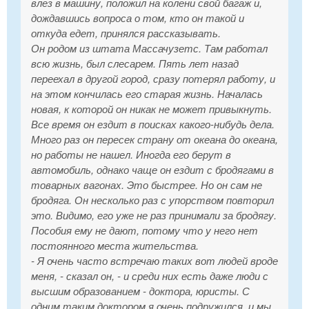
влез в машину, положил на колени свой багаж и,
дождавшись вопроса о том, кто он такой и
откуда едет, принялся рассказывать.
Он родом из штата Массачузетс. Там работал
всю жизнь, был слесарем. Пять лет назад
переехал в другой город, сразу потерял работу, и
на этом кончилась его старая жизнь. Началась
новая, к которой он никак не может привыкнуть.
Все время он ездит в поисках какого-нибудь дела.
Много раз он пересек страну от океана до океана,
но работы не нашел. Иногда его берут в
автомобиль, однако чаще он ездит с бродягами в
товарных вагонах. Это быстрее. Но он сам не
бродяга. Он несколько раз с упорством повторил
это. Видимо, его уже не раз принимали за бродягу.
Пособия ему не дают, потому что у него нет
постоянного места жительства.
- Я очень часто встречаю таких вот людей вроде
меня, - сказал он, - и среди них есть даже люди с
высшим образованием - доктора, юристы. С
одним таким доктором я очень подружился, и мы