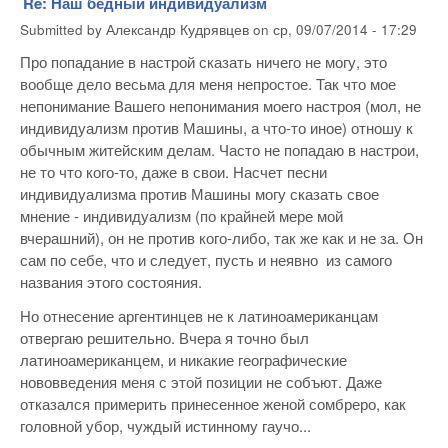
Re: Наш бедный индивидуализм
Submitted by
Александр Кудрявцев
on
ср, 09/07/2014 - 17:29
Про попадание в настрой сказать ничего не могу, это
вообще дело весьма для меня непростое. Так что мое
непонимание Вашего непонимания моего настроя (мол, не
индивидуализм против Машины, а что-то иное) отношу к
обычным житейским делам. Часто не попадаю в настрои,
не то что кого-то, даже в свои. Насчет песни
индивидуализма против Машины могу сказать свое
мнение - индивидуализм (по крайней мере мой
вчерашний), он не против кого-либо, так же как и не за. Он
сам по себе, что и следует, пусть и неявно из самого
названия этого состояния.
Но отнесение аргентинцев не к латиноамериканцам
отвергаю решительно. Вчера я точно был
латиноамериканцем, и никакие географические
нововведения меня с этой позиции не собъют. Даже
отказался примерить принесенное женой сомбреро, как
головной убор, чуждый истинному гаучо...