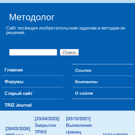
Skip to main content
Методолог
Сайт посвящен изобретательским задачам и методам их
решения.
Поиск
Форма поиска
Main menu
Главная
Ссылки
Secondary menu
Форумы
Контакты
Старый сайт
О сайте
TRIZ Journal
[23/04/2022]
[03/10/2021]
Закрытое
Выявление
[20/03/2026]
ТРИЗ
границ