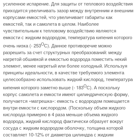
усиленное испарение. Для защиты от теплового воздействия
приходится увеличивать зазор между внутренним и внешним
корпусами емкостей, что увеличивает габариты как
емкостей, так и самолета в целом. Наиболее
чувствительным к тепловому воздействию являются
емкости с жидким водородом, температура кипения которого
О
очень низка (- 253
С). Данное противоречие можно
разрешить за счет структурных преобразований: между
нагретой обшивкой и емкостью водорода поместить некий
элемент, менее нагретый или более холодный. Используя
принципы идеальности, в качестве требуемого элемента
целесообразно использовать жидкий кислород, температура
О
кипения которого заметно выше (- 183
С). А поскольку
корпус самолета и емкости имеют цилиндрическую форму,
получается «матрешка»: емкость с водородом помещается
внутри емкости с кислородом. (Поскольку объем жидкого
кислорода примерно в 4 раза меньше объема жидкого
водорода, жидкий кислород фактически образует вокруг
сосуда с жидким водородом оболочку, толщина которой
составляет 10-12% от диаметра цилиндра с жидким