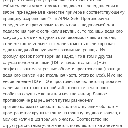
избыточности может служить задача о пылеподавлении в
забое, приведенная в качестве примера к соответствующему
принципу разрешения ФП в АРИЗ-85В. Противоречие
определяется размерами капель воды, подаваемой для
подавления пыли: если капли крупные, то границы водяного
конуса устойчивые, однако смачиваемость пыли плохая,
если же капли мелкие, то смачиваемость пыли хорошая,
однако водяной конус имеет размытые границы. Из
формулировок противоречия видно, что в том и другом
случае положительный (ПЭ) и нежелательный (НЭ)
эффекты занимают разные области пространства (граница
водяного конуса и центральная часть этого конуса). Именно
несовпадение ПЭ и НЭ в пространстве является признаком
наличия пространственной избыточности некоторого
свойства (крупные капли или мелкие капли). Данное
противоречие разрешается путем разнесения
противоположных свойств по соответствующим областям
пространства: крупные капли на границу водяного конуса, а
мелкие капли в центральную часть. Соответственно
структура системы усложняется: появляются два элемента