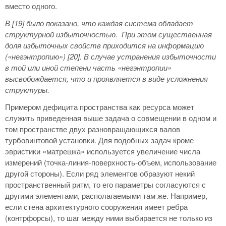
вместо одного.
В [19] было показано, что каждая система обладает
структурной избыточностью. При этом существенная
доля избыточных свойств приходится на информацию
(«негэнтропию») [20]. В случае устранения избыточности
в той или иной степени часть «негэнтропии»
высвобождается, что и проявляется в виде усложнения
структуры.
Примером дефицита пространства как ресурса может
служить приведенная выше задача о совмещении в одном и
том пространстве двух разновращающихся валов
турбовинтовой установки. Для подобных задач кроме
эвристики «матрешка» используется увеличение числа
измерений (точка-линия-поверхность-объем, использование
другой стороны). Если ряд элементов образуют некий
пространственный ритм, то его параметры согласуются с
другими элементами, располагаемыми там же. Например,
если стена архитектурного сооружения имеет ребра
(контрфорсы), то шаг между ними выбирается не только из