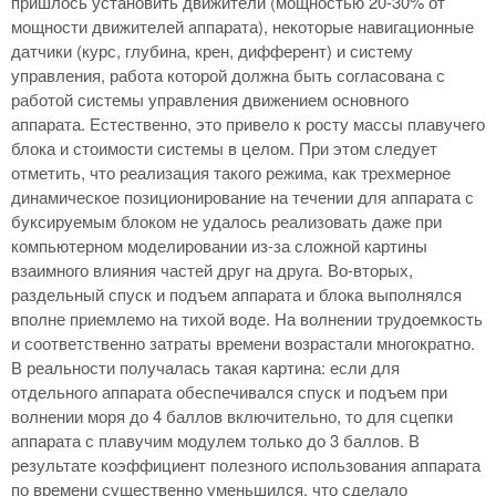
пришлось установить движители (мощностью 20-30% от
мощности движителей аппарата), некоторые навигационные
датчики (курс, глубина, крен, дифферент) и систему
управления, работа которой должна быть согласована с
работой системы управления движением основного
аппарата. Естественно, это привело к росту массы плавучего
блока и стоимости системы в целом. При этом следует
отметить, что реализация такого режима, как трехмерное
динамическое позиционирование на течении для аппарата с
буксируемым блоком не удалось реализовать даже при
компьютерном моделировании из-за сложной картины
взаимного влияния частей друг на друга. Во-вторых,
раздельный спуск и подъем аппарата и блока выполнялся
вполне приемлемо на тихой воде. На волнении трудоемкость
и соответственно затраты времени возрастали многократно.
В реальности получалась такая картина: если для
отдельного аппарата обеспечивался спуск и подъем при
волнении моря до 4 баллов включительно, то для сцепки
аппарата с плавучим модулем только до 3 баллов. В
результате коэффициент полезного использования аппарата
по времени существенно уменьшился, что сделало