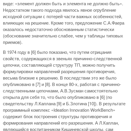
виде: «элемент должен быть и элемента не должно быть».
Недостатком такого подхода явилось явное огрубление
исходной ситуации с потерей части важных особенностей,
влияющих на решение. Кроме того, предложение С.А.Фаера
оказалось недостаточно обоснованным статистически
(обоснование значительно слабее, чем у таблицы типовых
приемов).
В 1974 году в [6] было показано, что путем отрицания
свойств, содержащихся в звеньях причинно-следственной
цепочки, составляющей структуру ТП, можно получить
формулировки направлений разрешения противоречия,
весьма близкие к решению. В последствии это же было
опубликовано в [7] и [8]. В конце 80-х, работая с причинно-
следственными цепочками, А.В.Зусман самостоятельно
открыла для себя то, что было опубликовано в [6] (по
свидетельству Л.Каплана [9] и Б.Злотина [10]). В результате
программный комплекс «Ideation Innovation WorkBench»
содержит блок построения структуры противоречия и
формирования направлений его разрешения. А Л.Каплан,
являющийся воспитанником Кишиневской школы, сам