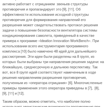
активно работает с отрицанием звеньев структуры
противоречия и пропагандирует это [9], [11]. Об
эффективности использования исходной структуры
противоречия для формирования направлений его
разрешения может свидетельствовать протокол решения
задачи о повышении безопасности вентилятора системы
кондиционирования самолета, приведенный в качестве
примера к программе «Ideation Innovation WorkBench». При
использовании всего инструментария программного
комплекса [10] было намечено 48 идей для дальнейшего
рассмотрения. Эти идеи были разделены на 8 групп, из
которых были выбраны три направления решения задачи: на
ближайшую, среднесрочную и дальнюю перспективу. Так
вот, все 8 групп идей соответствуют намеченным в ходе
решения направлениям разрешения противоречия,
полученным из «оператора отрицания» [6]. Многочисленные
примеры применения этого оператора приведены в [7], [8],
[9], [11] и [12].
Таким образом, можно отметить, что наиболее полно
используют эвристические возможности противоречия при