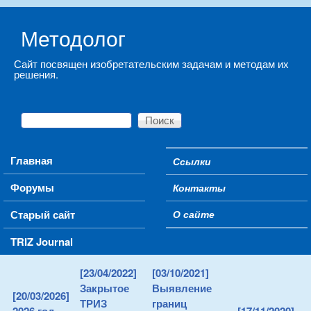
Skip to main content
Методолог
Сайт посвящен изобретательским задачам и методам их
решения.
Поиск
Форма поиска
Main menu
Главная
Ссылки
Secondary menu
Форумы
Контакты
Старый сайт
О сайте
TRIZ Journal
[23/04/2022]
[03/10/2021]
Закрытое
Выявление
[20/03/2026]
ТРИЗ
границ