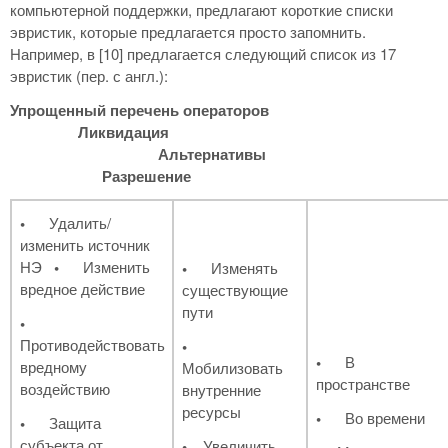
компьютерной поддержки, предлагают короткие списки
эвристик, которые предлагается просто запомнить.
Например, в [10] предлагается следующий список из 17
эвристик (пер. с англ.):
Упрощенный
перечень операторов
Ликвидация
Альтернативы
Разрешение
•
Удалить/
изменить источник
НЭ
•
Изменить
•
Изменять
вредное действие
существующие
пути
•
Противодействовать
•
•
В
вредному
Мобилизовать
пространстве
воздействию
внутренние
ресурсы
•
Во времени
•
Защита
субъекта от
•
Увеличить