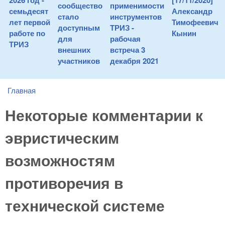
2026 год -
[17/11/2020]
сообщество
применимости
семьдесят
Александр
стало
инструментов
лет первой
Тимофеевич
доступным
ТРИЗ -
работе по
Кынин
для
рабочая
ТРИЗ
внешних
встреча 3
участников
декабря 2021
Главная
You are here
Некоторые комментарии к
эвристическим
возможностям
противоречия в
технической системе