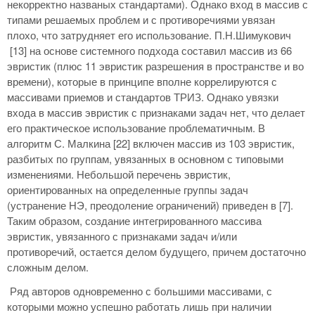
некорректно названых стандартами). Однако вход в массив с
типами решаемых проблем и с противоречиями увязан
плохо, что затрудняет его использование. П.Н.Шимукович
[13] на основе системного подхода составил массив из 66
эвристик (плюс 11 эвристик разрешения в пространстве и во
времени), которые в принципе вполне коррелируются с
массивами приемов и стандартов ТРИЗ. Однако увязки
входа в массив эвристик с признаками задач нет, что делает
его практическое использование проблематичным. В
алгоритм С. Малкина [22] включен массив из 103 эвристик,
разбитых по группам, увязанных в основном с типовыми
изменениями. Небольшой перечень эвристик,
ориентированных на определенные группы задач
(устранение НЭ, преодоление ограничений) приведен в [7].
Таким образом, создание интегрированного массива
эвристик, увязанного с признаками задач и/или
противоречий, остается делом будущего, причем достаточно
сложным делом.
Ряд авторов одновременно с большими массивами, с
которыми можно успешно работать лишь при наличии