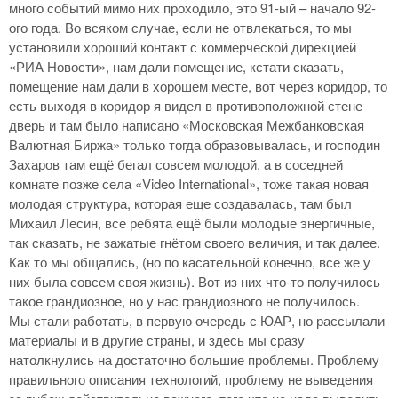
много событий мимо них проходило, это 91-ый – начало 92-
ого года. Во всяком случае, если не отвлекаться, то мы
установили хороший контакт с коммерческой дирекцией
«РИА Новости», нам дали помещение, кстати сказать,
помещение нам дали в хорошем месте, вот через коридор, то
есть выходя в коридор я видел в противоположной стене
дверь и там было написано «Московская Межбанковская
Валютная Биржа» только тогда образовывалась, и господин
Захаров там ещё бегал совсем молодой, а в соседней
комнате позже села «Video International», тоже такая новая
молодая структура, которая еще создавалась, там был
Михаил Лесин, все ребята ещё были молодые энергичные,
так сказать, не зажатые гнётом своего величия, и так далее.
Как то мы общались, (но по касательной конечно, все же у
них была совсем своя жизнь). Вот из них что-то получилось
такое грандиозное, но у нас грандиозного не получилось.
Мы стали работать, в первую очередь с ЮАР, но рассылали
материалы и в другие страны, и здесь мы сразу
натолкнулись на достаточно большие проблемы. Проблему
правильного описания технологий, проблему не выведения