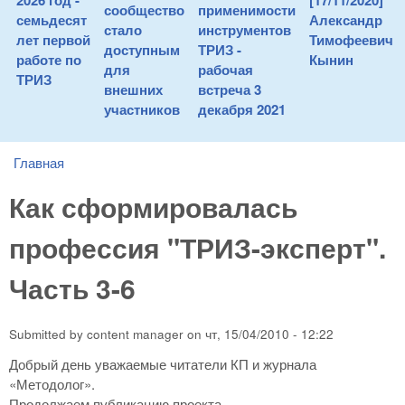
2026 год -
[17/11/2020]
сообщество
применимости
семьдесят
Александр
стало
инструментов
лет первой
Тимофеевич
доступным
ТРИЗ -
работе по
Кынин
для
рабочая
ТРИЗ
внешних
встреча 3
участников
декабря 2021
Главная
You are here
Как сформировалась
профессия "ТРИЗ-эксперт".
Часть 3-6
Submitted by
content manager
on
чт, 15/04/2010 - 12:22
Добрый день уважаемые читатели КП и журнала
«Методолог».
Продолжаем публикацию проекта