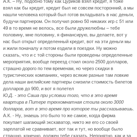
А.К. – Ну, подобно тому как Цуриков взял кредит, я тоже
взял как бы кредит, кредит был не совсем посторонний, а мы
нашли человека который был готов вкладывать в нас деньги,
будучи партнером. Он получил ровно 50 никаких игр с 51 или
49 в то время не велось, все были дружелюбны – тебе
половину, мне половину, я финансирую, вы делаете, вот у
нас был открыт определенный кредит, вот на эти деньги мы
и жили поначалу и потом ездили в поездки. Ну можно
сказать, что и с той стороны были проведены определенные
мероприятия, вообще переезд стоил около 2500 долларов,
страшно дорого по тем временам, но через скидки в
туристических компаниях, через всякие разные там ловкие
дела наши английские партнеры снизили стоимость билетов
долларов до 900, и вот я полетел
Ю.Д. - это Саша при условии того, что в это время
квартира в Питере трехкомнатная стоила около 3000
долларов, вот в это время про которое ты рассказываешь.
А.К. - Ну, знаешь это было то же самое, когда фирма
покупает шагающий экскаватор, никто же его со своей
зарплатой не сравнивает, вот так и тут, но вообще было
страшно, конечно, должен тебе сказать. Непонятно, как и за