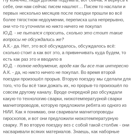
себе, они нам сейчас писем нашлют… Писем то наслали и
первых несколько месяцев после поездки прошли во всё
более тягостном недоумении, переписка шла непрерывно,
они что-то уточняли но никто ничего не покупал
Ю.Д. - не пытался спросить, сколько это стоит такие
вопросы не обсуждались же?
А.К.- да. Нет, это всё обсуждалось, обсуждалось всё:
сколько стоит а как вот это, а привинчивать куда будем, то
есть как раз это и вводило в
Ю.Д. - полное недоумение, вроде как бы все так интересно
А.К. - да, но никто ничего не покупал. Во время второй
поездки произошёл прорыв. Вторую поездку мы сделали для
того, что бы всё таки дожать их, но прорыв-то произошёл по
совсем другому каналу. Вроде очередной раз обсуждали
какую-то технологию сварки, низкотемпературной сварки
магнитопроводов, которую предложили ребята из одного из
НИИ. Как я понимаю, они сваривали магнитопроводы
гироскопов, и вот они предложили низкотемпературную
сварку. Я во вторую поездку вез с собой такой столбик - они
насваривали всяких материалов. Знаешь, как наборные