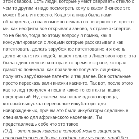
этой сваркой. Есть люди, которые умеют сваривать стекло с
чем то другим и надо посмотреть кому в каком бизнесе это
может быть интересно. Когда эта ниша была нами
обнаружена, а она возможно лежала на поверхности, просто
мы как неофиты все открывали заново, в стране экспертов
то не было, тогда по этому вопросу я помню, как я
консультировался с людьми которые рассказывали как
патентовать, делать зарубежное патентование и я очень
долго искал этих людей, нашёл только в Лицензионторге, эта
была единственная контора в то время в стране, которая
грамотно понимала, как правильно получать лицензии,
получать зарубежные патенты и так далее. Все остальные
просто пересказывали книжки какие-то. Так вот, после этого
как то лед тронулся и пошли какие-то контакты наших
предприятий. Ну, скажем, мы нашли одного юаровца,
который выпускал переносные инкубаторы для
новорожденных, причем это были инкубаторы сделанные
специально для африканского населения. Ты
представляешь себе что это такое
Ю.Д. - это такая камера в которой можно защитить
новорожденного ребенка, создать ему условия, чтоб без