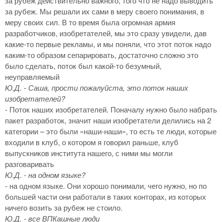
за рубеж действительно важного, того что не надо выводить
за рубеж. Мы решали их сами в меру своего понимания, в
меру своих сил. В то время была огромная армия
разработчиков, изобретателей, мы это сразу увидели, дав
какие-то первые рекламы, и мы поняли, что этот поток надо
каким-то образом сепарировать, достаточно сложно это
было сделать, поток был какой-то безумный,
неуправляемый
Ю.Д. - Саша, прости пожалуйста, это поток наших
изобретателей?
- Поток наших изобретателей. Поначалу нужно было набрать
пакет разработок, значит наши изобретатели делились на 2
категории – это были «наши-наши», то есть те люди, которые
входили в клуб, о котором я говорил раньше, клуб
выпускников института нашего, с ними мы могли
разговаривать
Ю.Д. - на одном языке?
- на одном языке. Они хорошо понимали, чего нужно, но по
большей части они работали в таких конторах, из которых
ничего возить за рубеж не стоило.
Ю.Д. - все ВПКашные люди