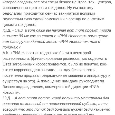
которое созданы все эти сотни бизнес центров, тех. центров,
иновационных центров и так далее. Ну им поэтому,
бедолагам, приходится сейчас заниматься всякими
глупостями типа сдачи помещений в аренду по льготным
ценам и так далее.
Ю.Д. - Саш, а вот даже вы начиная вот тот проект тогда
в начале 90-ых как контакт с «РИА Новости» помещение
вам дали руководители этого «РИА Новости», так я
понимаю?
А.К. «РИА Новости» тогда тоже были в некоторой
растерянности. (финансирование резалось, как содержать
штат заграничных корреспондентов, было не понятно, кое-
кто из корреспондентов сидел по году без зарплаты,
постепенно продавая редакционные машины и аппаратуру и
существуя на это). А помещение нам дали руководители
бизнес подразделения, коммерческой дирекции «РИА
новости».
Ю.Д. - А вот этот поток, чтоб получить материалы для
описания технологий от неорганизованной публики, а ты
говорил что это поток был большой нужны были какие-то
средства массовой информации, журнал какой-то