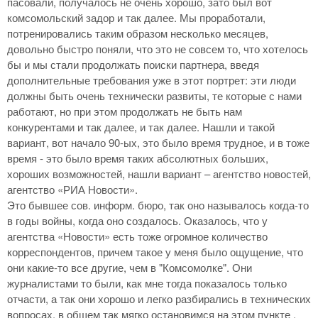
пасовали, получалось не очень хорошо, зато был вот
комсомольский задор и так далее. Мы проработали,
потренировались таким образом несколько месяцев,
довольно быстро поняли, что это не совсем то, что хотелось
бы и мы стали продолжать поиски партнера, введя
дополнительные требования уже в этот портрет: эти люди
должны быть очень технически развиты, те которые с нами
работают, но при этом продолжать не быть нам
конкурентами и так далее, и так далее. Нашли и такой
вариант, вот начало 90-ых, это было время трудное, и в тоже
время - это было время таких абсолютных больших,
хороших возможностей, нашли вариант – агентство новостей,
агентство «РИА Новости».
Это бывшее сов. информ. бюро, так оно называлось когда-то
в годы войны, когда оно создалось. Оказалось, что у
агентства «Новости» есть тоже огромное количество
корреспондентов, причем такое у меня было ощущение, что
они какие-то все другие, чем в "Комсомолке". Они
журналистами то были, как мне тогда показалось только
отчасти, а так они хорошо и легко разбирались в технических
вопросах, в общем так мягко остановимся на этом пункте .