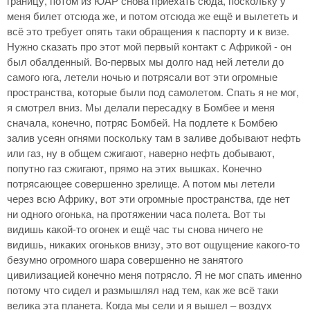
границу, потом из ЮАР снова приехать сюда, поскольку у
меня билет отсюда же, и потом отсюда же ещё и вылететь и
всё это требует опять таки обращения к паспорту и к визе.
Нужно сказать про этот мой первый контакт с Африкой - он
был обалденный. Во-первых мы долго над ней летели до
самого юга, летели ночью и потрясали вот эти огромные
пространства, которые были под самолетом. Спать я не мог,
я смотрел вниз. Мы делали пересадку в Бомбее и меня
сначала, конечно, потряс Бомбей. На подлете к Бомбею
залив усеян огнями поскольку там в заливе добывают нефть
или газ, ну в общем сжигают, наверно нефть добывают,
попутно газ сжигают, прямо на этих вышках. Конечно
потрясающее совершенно зрелище. А потом мы летели
через всю Африку, вот эти огромные пространства, где нет
ни одного огонька, на протяжении часа полета. Вот ты
видишь какой-то огонек и ещё час ты снова ничего не
видишь, никаких огоньков внизу, это вот ощущение какого-то
безумно огромного шара совершенно не занятого
цивилизацией конечно меня потрясло. Я не мог спать именно
потому что сидел и размышлял над тем, как же всё таки
велика эта планета. Когда мы сели и я вышел – воздух