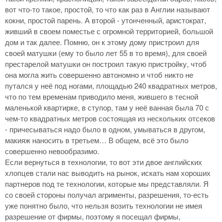
вот что-то такое, простой, то что как раз в Англии называют
кокни, простой парень. А второй - утонченный, аристократ,
живший в своем поместье с огромной территорией, большой
дом и так далее. Помню, он к этому дому пристроил для
своей матушки (ему то было лет 55 в то время), для своей
престарелой матушки он построил такую пристройку, чтоб
она могла жить совершенно автономно и чтоб никто не
путался у неё под ногами, площадью 240 квадратных метров,
что по тем временам приводило меня, жившего в тесной
маленькой квартирке, в ступор, там у неё ванная была 70 с
чем-то квадратных метров состоящая из нескольких отсеков
- причесываться надо было в одном, умываться в другом,
макияж наносить в третьем… В общем, всё это было
совершенно невообразимо.
Если вернуться в технологии, то вот эти двое английских
хлопцев стали нас выводить на рынок, искать нам хороших
партнеров под те технологии, которые мы представляли. Я
со своей стороны получал агрименты, разрешения, то-есть
уже понятно было, что нельзя возить технологии не имея
разрешение от фирмы, поэтому я посещал фирмы,