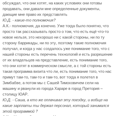
обсуждал, что они хотят, на каких условиях они готовы
продавать, они давали мне определенные документы,
дающие мне право их представлять
Ю.Д. - какие-то полномочия?
А.К.- полномочия, да конечно. Уже тогда было понятно, что
просто так рассказывать просто о том, что есть ещё что-то
новое нельзя, это нехорошо ни с какой стороны, ни по ту
сторону баррикады, ни по эту, поэтому такие полномочия
получал, и когда у нас создалось уже понимание того, что с
нашей стороны есть перечень технологий и есть разрешение
от их владельцев на представление, есть понимание того,
что они хотят в коммерческом смысле, а с той стороны есть
такая программа визита что ли, есть понимание того, что нас
примут там-то, там-то и там-то, вот тогда я полетел в
Зимбабве, а потом мы с Сашей Тимоховичем сели на
машину и рванули из города Хараре в город Претория –
столицу ЮАР.
Ю.Д. - Саша, а кто же оплачивал эту поездку, и вобще на
какие зарплаты ты держал персонал, который занимался
этой программой ?