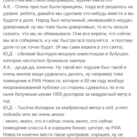
А.К. - Очень простые были принципы, тогда всё решалось на
уровне: ребята, давайте мы сделаем что-нибудь вместе и вы
будете в доле. Народ был непуганный, ненаевшийся неудач,
доверчивый, ну мы тоже были доверчивые, то есть нельзя
сказать, что мы их обманывали. Они все верили, что сейчас
мы все соберемся, и у нас быстро всё получится . и поэтому
доля-то уж точно будет. (И мы сами верили в это свято).
Ю.Д. - сделаем быструю мощную инвестицию в будущее,
которое наступит буквально завтра
А.К. - да-да-да, конечно. Ну такой вот подъем был такой и
очень многие вещи удавалось делать, ну например тоже
помещение в РИА Новости, которое в 92-ом году вообще
неорганизованной публике со стороны сдавалось по и по
ныне безумным ценам 1000 долларов за квадратный метр в
год
Ю.Д. - Тысяча долларов за квадратный метр в год, а нет
подожди это же очень много
- много, много, это и сейчас очень много, это сейчас
помещение класса А в хорошем бизнес центре, ну РИА
Новости конечно место такое центровое, хорошее, ну не