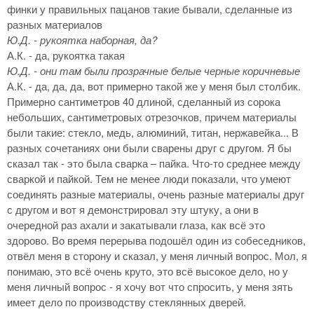
финки у правильных пацанов такие бывали, сделанные из
разных материалов
Ю.Д. - рукоятка наборная, да?
А.К. - да, рукоятка такая
Ю.Д. - они там были прозрачные белые черные коричневые
А.К. - да, да, да, вот примерно такой же у меня был столбик.
Примерно сантиметров 40 длиной, сделанный из сорока
небольших, сантиметровых отрезочков, причем материалы
были такие: стекло, медь, алюминий, титан, нержавейка... В
разных сочетаниях они были сварены друг с другом. Я бы
сказал так - это была сварка – пайка. Что-то среднее между
сваркой и пайкой. Тем не менее люди показали, что умеют
соединять разные материалы, очень разные материалы друг
с другом и вот я демонстрировал эту штуку, а они в
очередной раз ахали и закатывали глаза, как всё это
здорово. Во время перерыва подошёл один из собеседников,
отвёл меня в сторону и сказал, у меня личный вопрос. Мол, я
понимаю, это всё очень круто, это всё высокое дело, но у
меня личный вопрос - я хочу вот что спросить, у меня зять
имеет дело по производству стеклянных дверей.