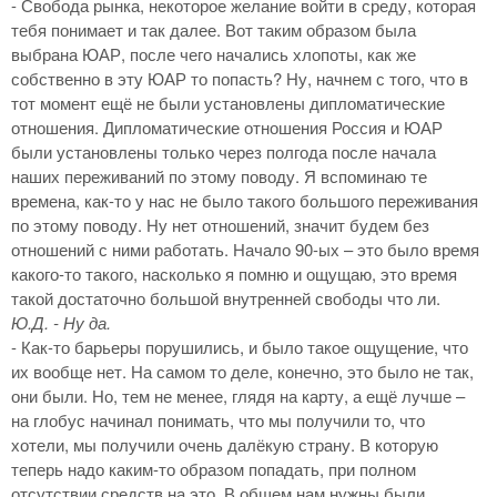
- Свобода рынка, некоторое желание войти в среду, которая
тебя понимает и так далее. Вот таким образом была
выбрана ЮАР, после чего начались хлопоты, как же
собственно в эту ЮАР то попасть? Ну, начнем с того, что в
тот момент ещё не были установлены дипломатические
отношения. Дипломатические отношения Россия и ЮАР
были установлены только через полгода после начала
наших переживаний по этому поводу. Я вспоминаю те
времена, как-то у нас не было такого большого переживания
по этому поводу. Ну нет отношений, значит будем без
отношений с ними работать. Начало 90-ых – это было время
какого-то такого, насколько я помню и ощущаю, это время
такой достаточно большой внутренней свободы что ли.
Ю.Д. - Ну да.
- Как-то барьеры порушились, и было такое ощущение, что
их вообще нет. На самом то деле, конечно, это было не так,
они были. Но, тем не менее, глядя на карту, а ещё лучше –
на глобус начинал понимать, что мы получили то, что
хотели, мы получили очень далёкую страну. В которую
теперь надо каким-то образом попадать, при полном
отсутствии средств на это. В общем нам нужны были