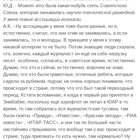
Ю.Д. - Может это была какая-нибудь сеть Советского
Союза, которая занималась научно-технической разведкой.
У меня такие ассоциации возникли.
А.К. - Ну ассоциации у меня тоже были разные, но я,
естественно, считал, что они этим не занимались, а если
занимались, то и молодцы. В принципе у меня к этому
никакой аллергии то не было. Потом знающие люди сказали,
что, конечно, каждый журналист он ещё на себе нагрузку
несет, особенно, согласись, в советское время, естественно.
Думаю, что это и сейчас естественно, впрочем не знаю.
Думаю, что это были грамотные, отличные ребята, которые
сидели за рубежом, подчас не очень хорошо понимали, что
происходит в стране, потому что это был такой переходный
период. Кстати вспоминаю, я когда в первый раз прилетел в
Зимбабве, поскольку ещё аэрофлот не летал в ЮАР в то
время, то там собралась вся журналистская тусовка, там
были газеты «Правда», «Известия», «Красная звезда», «РИА
новости» , «ИТАР-ТАСС», и они так по большей части
настойчиво спрашивали, что вообще там у вас происходит в
стране, туда приезжать-то хоть нужно, там нормально? Ну