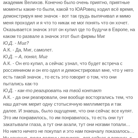
академик Велихов. Конечно было очень приятно, приятные
моменты какие-то были, какой то ЮАРовец ходил всё время,
демонстрируя мне значок - вот так грудь выпячивал и мимо
меня проходил и я что то никак не мог понять что он хочет.
Оказывается значок этот он купил где то будучи в Европе, на
каком то развале а значок этот был фирмы Миг
Ю.Д. - Миг?
А.К. - Да, Миг, самолет.
Ю.Д. – А, понял, Миг
А.К. - Он его купил, а сейчас узнал, что будет встреча с
россиянином и он его одел и демонстрировал мне, что у него
есть такой значок , то есть это говорит о том, что они
пытались как-то
Ю.Д. - как-то реагировать на твой контакт
А.К. - да они реагировали, они вообще восторгались тем, что
наш датчик мерит одну стотысячную миллиметра и так
далее. И знаешь, было ощущение, что они сейчас все купят.
Это им понравилось, то им понравилось, то есть они тут
закатывали глаза, а тут они ахали, тут они ногами топали…
Но никто ничего не покупал и это нам поначалу показалось…
Ну конечно, люди должны подумать, вот сейчас я вернусь к