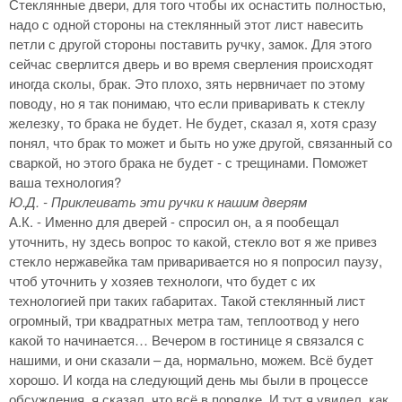
Стеклянные двери, для того чтобы их оснастить полностью,
надо с одной стороны на стеклянный этот лист навесить
петли с другой стороны поставить ручку, замок. Для этого
сейчас сверлится дверь и во время сверления происходят
иногда сколы, брак. Это плохо, зять нервничает по этому
поводу, но я так понимаю, что если приваривать к стеклу
железку, то брака не будет. Не будет, сказал я, хотя сразу
понял, что брак то может и быть но уже другой, связанный со
сваркой, но этого брака не будет - с трещинами. Поможет
ваша технология?
Ю.Д. - Приклеивать эти ручки к нашим дверям
А.К. - Именно для дверей - спросил он, а я пообещал
уточнить, ну здесь вопрос то какой, стекло вот я же привез
стекло нержавейка там приваривается но я попросил паузу,
чтоб уточнить у хозяев технологи, что будет с их
технологией при таких габаритах. Такой стеклянный лист
огромный, три квадратных метра там, теплоотвод у него
какой то начинается… Вечером в гостинице я связался с
нашими, и они сказали – да, нормально, можем. Всё будет
хорошо. И когда на следующий день мы были в процессе
обсуждения, я сказал, что всё в порядке. И тут я увидел, как