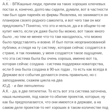
А.К. - ВПКашные люди, причем на таких хороших ключевых
постах и, конечно, долго мы сидели, думали, вот в частности
там был один паренёк из фирмы Яковлева, но занимается он
планером своего родного самолета, и вот чего там он мог
предложить? Понятно, что это и нельзя, да и в общем-то не
купит никто, если уж даже было бы можно, вот таких много
было , но тем не менее что-то там находилось, что можно
было представлять и вовне. И был поток неорганизованной
публики, и глядя на ту систему, которая сейчас создается в
стране, я так понимаю, у меня создается такое ощущение,
что эта система была бы очень хороша, именно вот та,
которая сейчас создана - система поддержки новаторства,
если б она была создана в 90-ых годах , то есть как всегда в
Державе все события делаются очень правильно, но с
запозданием, скажем цикла на два
Ю.Д. - в две пятилетки
А.К. - да, в две пятилетки. То есть вот эта система заточена,
наша нынешняя, под какое-то обилие проектов, которые, ну
как бы предполагаются, что они имеются в державе, а на
самом деле проектов-то нет хороших в таком количестве под