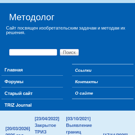
Skip to main content
Методолог
Сайт посвящен изобретательским задачам и методам их
решения.
Поиск
Форма поиска
Main menu
Главная
Ссылки
Secondary menu
Форумы
Контакты
Старый сайт
О сайте
TRIZ Journal
[23/04/2022]
[03/10/2021]
Закрытое
Выявление
[20/03/2026]
ТРИЗ
границ