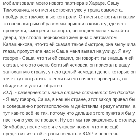
мобилизовали моего нового партнера в Хараре, Сашу
Тимоховича, и он меня встречал уже у трапа самолета,
пройдя все таможенные контроли. Он меня встретил и каким-
то очень хитрым образом мы пришли в комнату, где всех
проверяли, смотрели паспорта, он подвёл меня к какой-то
двери, где стояла чернокожая женщина с автоматом
Калашникова, что-то ей сказал такое быстрое, она выпучила
глаза, пропустила нас и Саша меня вывел на улицу. Я ему
говорю - Саша, что ты ей сказал, он говорит: ты знаешь я ей
сказал, что это очень богатый человек, он приехал в вашу
занюханную страну, у него целый чемодан денег, которые он
хочет тут потратить, а если вы его начнете проверять, он
обидится и улетит обратно
Ю.Д. - развернется и ваша страна останется без доходов
- Я ему говорю, Саша, в нашей стране, этот заход привел бы
к совершенно противоположным действиям и результатам, а
тут как-то всё не так, потому что дальше этого пункта я бы у
нас точно уже не прошёл. Ну вот мы так оказались в столице
Зимбабве, после чего я с ужасом понял, что мне ещё
предстоит из этой страны поехать в ЮАР и пересечь