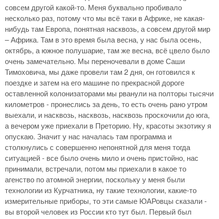
совсем другой какой-то. Меня буквально пробивало
несколько раз, потому что мы всё таки в Африке, не какая-
нибудь там Европа, понятная насквозь, а совсем другой мир
– Африка. Там в это время была весна, у нас была осень,
октябрь, а южное полушарие, там же весна, всё цвело было
очень замечательно. Мы переночевали в доме Саши
Тимоховича, мы даже провели там 2 дня, он готовился к
поездке и затем на его машине по прекрасной дороге
оставленной колонизаторами мы рванули на полторы тысячи
километров - пронеслись за день, то есть очень рано утром
выехали, и насквозь, насквозь, насквозь проскочили до юга,
а вечером уже приехали в Преторию. Ну, красоты экзотику я
опускаю. Значит у нас началась там программа и
столкнулись с совершенно непонятной для меня тогда
ситуацией - все было очень мило и очень пристойно, нас
принимали, встречали, потом мы приехали в какое то
агенство по атомной энергии, поскольку у меня были
технологии из Курчатника, ну такие технологии, какие-то
измерительные приборы, то эти самые ЮАРовцы сказали -
вы второй человек из России кто тут был. Первый был