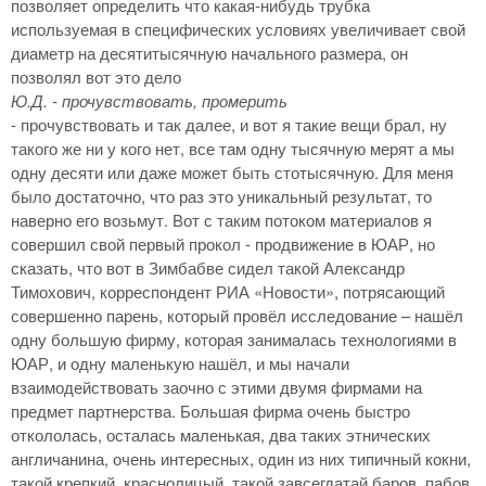
позволяет определить что какая-нибудь трубка
используемая в специфических условиях увеличивает свой
диаметр на десятитысячную начального размера, он
позволял вот это дело
Ю.Д. - прочувствовать, промерить
- прочувствовать и так далее, и вот я такие вещи брал, ну
такого же ни у кого нет, все там одну тысячную мерят а мы
одну десяти или даже может быть стотысячную. Для меня
было достаточно, что раз это уникальный результат, то
наверно его возьмут. Вот с таким потоком материалов я
совершил свой первый прокол - продвижение в ЮАР, но
сказать, что вот в Зимбабве сидел такой Александр
Тимохович, корреспондент РИА «Новости», потрясающий
совершенно парень, который провёл исследование – нашёл
одну большую фирму, которая занималась технологиями в
ЮАР, и одну маленькую нашёл, и мы начали
взаимодействовать заочно с этими двумя фирмами на
предмет партнерства. Большая фирма очень быстро
откололась, осталась маленькая, два таких этнических
англичанина, очень интересных, один из них типичный кокни,
такой крепкий, краснолицый, такой завсегдатай баров, пабов,