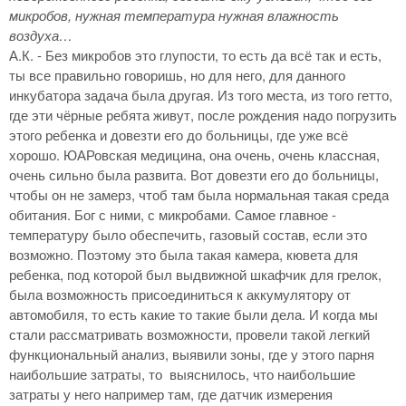
микробов, нужная температура нужная влажность
воздуха…
А.К. - Без микробов это глупости, то есть да всё так и есть,
ты все правильно говоришь, но для него, для данного
инкубатора задача была другая. Из того места, из того гетто,
где эти чёрные ребята живут, после рождения надо погрузить
этого ребенка и довезти его до больницы, где уже всё
хорошо. ЮАРовская медицина, она очень, очень классная,
очень сильно была развита. Вот довезти его до больницы,
чтобы он не замерз, чтоб там была нормальная такая среда
обитания. Бог с ними, с микробами. Самое главное -
температуру было обеспечить, газовый состав, если это
возможно. Поэтому это была такая камера, кювета для
ребенка, под которой был выдвижной шкафчик для грелок,
была возможность присоединиться к аккумулятору от
автомобиля, то есть какие то такие были дела. И когда мы
стали рассматривать возможности, провели такой легкий
функциональный анализ, выявили зоны, где у этого парня
наибольшие затраты, то выяснилось, что наибольшие
затраты у него например там, где датчик измерения