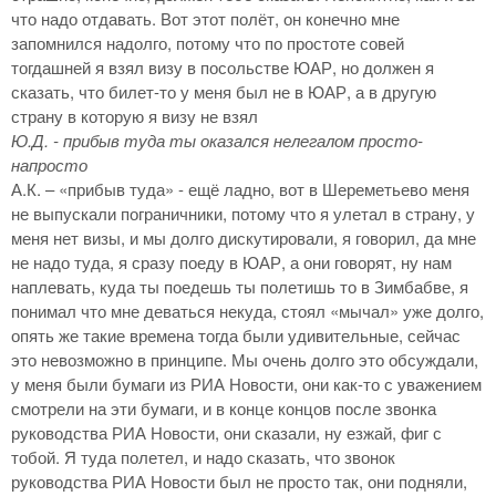
что надо отдавать. Вот этот полёт, он конечно мне
запомнился надолго, потому что по простоте совей
тогдашней я взял визу в посольстве ЮАР, но должен я
сказать, что билет-то у меня был не в ЮАР, а в другую
страну в которую я визу не взял
Ю.Д. - прибыв туда ты оказался нелегалом просто-
напросто
А.К. – «прибыв туда» - ещё ладно, вот в Шереметьево меня
не выпускали пограничники, потому что я улетал в страну, у
меня нет визы, и мы долго дискутировали, я говорил, да мне
не надо туда, я сразу поеду в ЮАР, а они говорят, ну нам
наплевать, куда ты поедешь ты полетишь то в Зимбабве, я
понимал что мне деваться некуда, стоял «мычал» уже долго,
опять же такие времена тогда были удивительные, сейчас
это невозможно в принципе. Мы очень долго это обсуждали,
у меня были бумаги из РИА Новости, они как-то с уважением
смотрели на эти бумаги, и в конце концов после звонка
руководства РИА Новости, они сказали, ну езжай, фиг с
тобой. Я туда полетел, и надо сказать, что звонок
руководства РИА Новости был не просто так, они подняли,