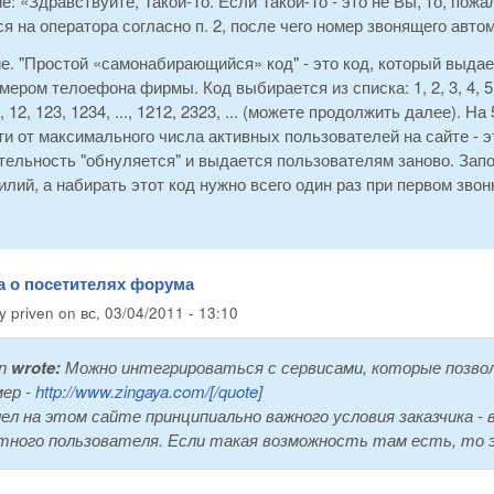
е: «Здравствуйте, Такой-То. Если Такой-То - это не Вы, то, пож
я на оператора согласно п. 2, после чего номер звонящего авт
е. "Простой «самонабирающийся» код" - это код, который выда
ером телоефона фирмы. Код выбирается из списка: 1, 2, 3, 4, 5, 6, 7,
.., 12, 123, 1234, ..., 1212, 2323, ... (можете продолжить далее).
и от максимального числа активных пользователей на сайте - 
ельность "обнуляется" и выдается пользователям заново. Запом
илий, а набирать этот код нужно всего один раз при первом зво
а о посетителях форума
by
priven
on
вс, 03/04/2011 - 13:10
n
wrote:
Можно интегрироваться с сервисами, которые позвол
ер -
http://www.zingaya.com/[/quote]
ел на этом сайте принципиально важного условия заказчика
тного пользователя. Если такая возможность там есть, то э