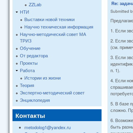
Re: задач
ZZLab
Submitted 
НТИ
Выставки новой техники
Предлагаю
Научно техническая информация
1. Если зв
Научно-методический совет МА
ТРИЗ
2. Если зв
(см. приме
Обучение
От редактора
3. Если зв
Проекты
идентифика
Работа
п. 1).
Истории из жизни
4. Если но
Теория
спрашивае
Экспертно-методический совет
потребуетс
Энциклопедия
5. В базе 
сложно. Пр
Контакты
6. Возможе
быть разн
metodolog1@yandex.ru