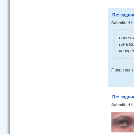
Re: задач
Submitted 
priven
w
Не наш
конкре
Пока там т
Re: задач
Submitted 