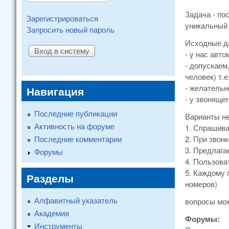
Задача - по
Зарегистрироваться
уникальный 
Запросить новый пароль
Исходные д
- у нас авт
- допускаем
человек) т.е
- желательн
Навигация
- у звоняще
Последние публикации
Варианты н
Активность на форуме
1. Спрашива
Последние комментарии
2. При звон
3. Предлага
Форумы
4. Пользова
5. Каждому 
Разделы
номеров)
Алфавитный указатель
вопросы мож
Академия
Форумы:
Инструменты