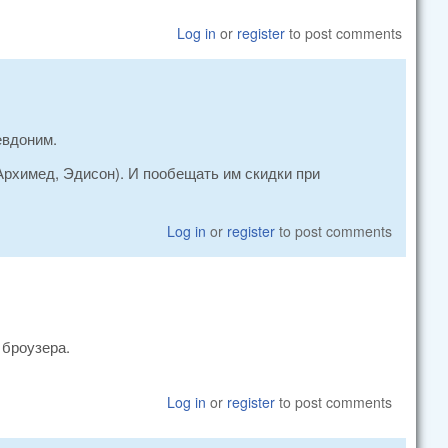
Log in
or
register
to post comments
евдоним.
Архимед, Эдисон). И пообещать им скидки при
Log in
or
register
to post comments
 броузера.
Log in
or
register
to post comments