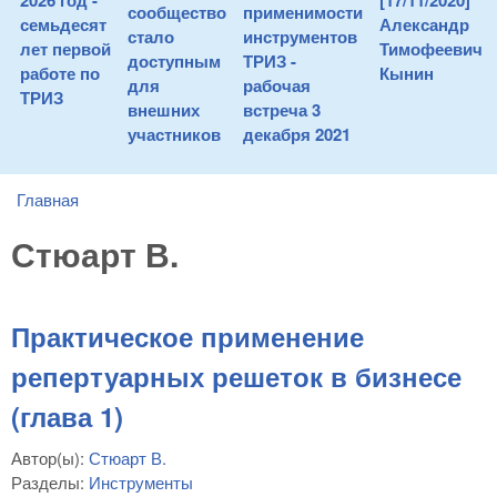
2026 год -
[17/11/2020]
сообщество
применимости
семьдесят
Александр
стало
инструментов
лет первой
Тимофеевич
доступным
ТРИЗ -
работе по
Кынин
для
рабочая
ТРИЗ
внешних
встреча 3
участников
декабря 2021
Главная
You are here
Стюарт В.
Практическое применение
репертуарных решеток в бизнесе
(глава 1)
Автор(ы):
Стюарт В.
Разделы:
Инструменты