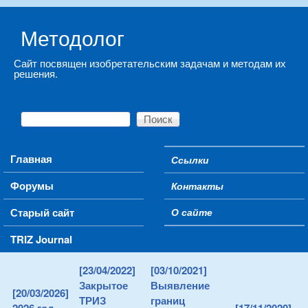
Skip to main content
Методолог
Сайт посвящен изобретательским задачам и методам их
решения.
Поиск
Форма поиска
Main menu
Главная
Ссылки
Secondary menu
Форумы
Контакты
Старый сайт
О сайте
TRIZ Journal
[23/04/2022]
[03/10/2021]
Закрытое
Выявление
[20/03/2026]
ТРИЗ
границ