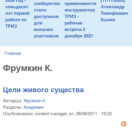
2026 год -
[17/11/2020]
сообщество
применимости
семьдесят
Александр
стало
инструментов
лет первой
Тимофеевич
доступным
ТРИЗ -
работе по
Кынин
для
рабочая
ТРИЗ
внешних
встреча 3
участников
декабря 2021
Главная
You are here
Фрумкин К.
Цели живого существа
Автор(ы):
Фрумкин К.
Разделы:
Академия
Опубликовано:
content manager
, вт, 28/06/2011 - 18:32