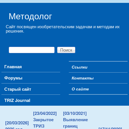
Skip to main content
Методолог
Сайт посвящен изобретательским задачам и методам их
решения.
Поиск
Форма поиска
Main menu
Главная
Ссылки
Secondary menu
Форумы
Контакты
Старый сайт
О сайте
TRIZ Journal
[23/04/2022]
[03/10/2021]
Закрытое
Выявление
[20/03/2026]
ТРИЗ
границ