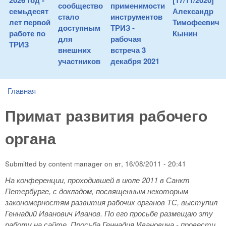
2026 год -
[17/11/2020]
сообщество
применимости
семьдесят
Александр
стало
инструментов
лет первой
Тимофеевич
доступным
ТРИЗ -
работе по
Кынин
для
рабочая
ТРИЗ
внешних
встреча 3
участников
декабря 2021
Главная
You are here
Примат развития рабочего
органа
Submitted by
content manager
on
вт, 16/08/2011 - 20:41
На конференции, проходившей в июле 2011 в Санкт
Петербурге, с докладом, посвященным некоторым
закономерностям развития рабочих органов ТС, выступил
Геннадий Иванович Иванов. По его просьбе размещаю эту
работу на сайте. Просьба Геннадия Ивановича - провести