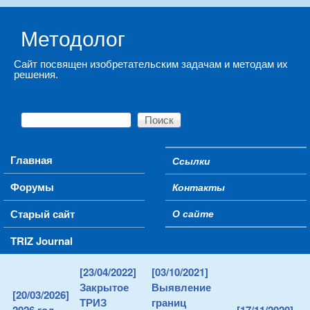
Skip to main content
Методолог
Сайт посвящен изобретательским задачам и методам их
решения.
Поиск
Форма поиска
Main menu
Главная
Ссылки
Secondary menu
Форумы
Контакты
Старый сайт
О сайте
TRIZ Journal
[23/04/2022]
[03/10/2021]
Закрытое
Выявление
[20/03/2026]
ТРИЗ
границ